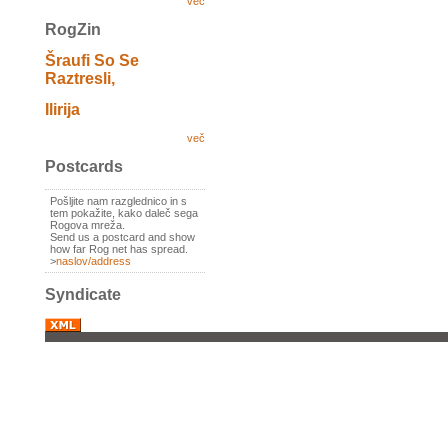
več
RogZin
Šraufi So Se
Raztresli,
Ilirija
več
Postcards
Pošljite nam razglednico in s
tem pokažite, kako daleč sega
Rogova mreža.
Send us a postcard and show
how far Rog net has spread.
>
naslov/address
Syndicate