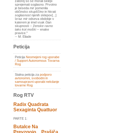
zatorej so se morali sklepi
sprejemati soglasno. Prvotno
je beseda
mir
pomenila
občinsko
skupščino
in hkrati
soglasnost
njenih sklepov[...]
Izraz
mir
odseva obdobje v
katerem je imel vsak član
skupnosti --
ženske ravno
tako kot moški
-- enake
pravice."
-- M. Eliade
Peticija
Peticija
Neomejeni rog uporabe
/ Support Autonomous Tovarna
Rog
Stalna peticija za
podporo
avtonomni, svobodni in
samoupravni uporabi nekdanje
tovarne Rog
Rog RTV
Radix Quadrata
Sexaginta Quattuor
PARTE 1:
Butalce Na
Prevzgojo _ Prašiča