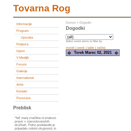
Tovarna Rog
Domov
»
Dogodki
Informacije
Dogodki
Program
Uporaba
Select event terms to filter by
Podpora
month
|
week
|
table
|
naštej
Izjave
Torek Marec 02, 2021
�
�
V Medijih
Forumi
Galerija
International
Arhiv
Kontakt
Povezave
Preblisk
"Nič manj značilna ni enakost
pravic v staroslovanskih
družbah. Polno pooblastilo je
pripadalo celotni skupnosti, in