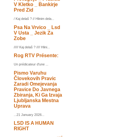
V Kletko _ Bankirje
Pred Zid
/ Kaj delaš ? // Hlinim dela...
Psa Na Vrvico _ Lsd
V Usta _ Jezik Za
Zobe
///// Kaj delaš ? //// Hlini...
Rog RTV Présente:
Un prédicateur d'une ...
Pismo Varuhu
Človekovih Pravic
Zaradi Omejevanja
Pravice Do Javnega
Zbiranja, Ki Ga Izvaja
Ljubljanska Mestna
Uprava
...21 January 2026...
LSD IS A HUMAN
RIGHT