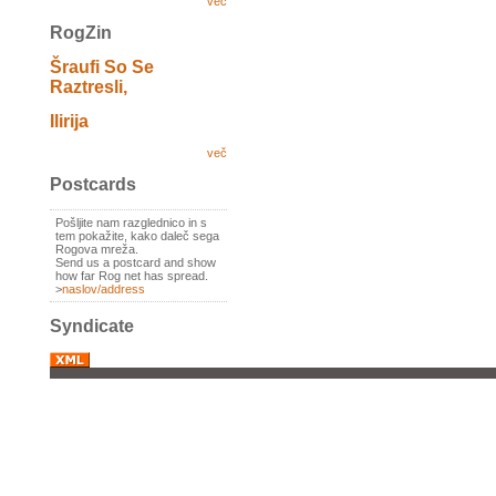
več
RogZin
Šraufi So Se
Raztresli,
Ilirija
več
Postcards
Pošljite nam razglednico in s
tem pokažite, kako daleč sega
Rogova mreža.
Send us a postcard and show
how far Rog net has spread.
>
naslov/address
Syndicate