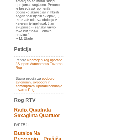
zatorej so se morali sklepi
sprejemati soglasno. Prvotno
je beseda
mir
pomenila
občinsko
skupščino
in hkrati
soglasnost
njenih sklepov[...]
Izraz
mir
odseva obdobje v
katerem je imel vsak član
skupnosti --
ženske ravno
tako kot moški
-- enake
pravice."
-- M. Eliade
Peticija
Peticija
Neomejeni rog uporabe
/ Support Autonomous Tovarna
Rog
Stalna peticija za
podporo
avtonomni, svobodni in
samoupravni uporabi nekdanje
tovarne Rog
Rog RTV
Radix Quadrata
Sexaginta Quattuor
PARTE 1:
Butalce Na
Prevzgojo _ Prašiča