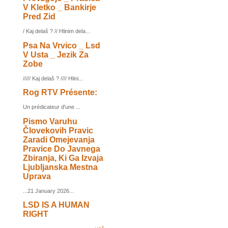
V Kletko _ Bankirje
Pred Zid
/ Kaj delaš ? // Hlinim dela...
Psa Na Vrvico _ Lsd
V Usta _ Jezik Za
Zobe
///// Kaj delaš ? //// Hlini...
Rog RTV Présente:
Un prédicateur d'une ...
Pismo Varuhu
Človekovih Pravic
Zaradi Omejevanja
Pravice Do Javnega
Zbiranja, Ki Ga Izvaja
Ljubljanska Mestna
Uprava
...21 January 2026...
LSD IS A HUMAN
RIGHT