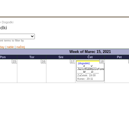
»
Dogodki
dki
nt terms to filter by
day
|
table
|
naštej
Week of Marec 15, 2021
Pon
Tor
Sre
Čet
Pet
15
16
17
18
(dogodek)
____X____V___
JazzzKlubMezzoForte
____M____D____
Začetek: 19:00
Konec: 20:11