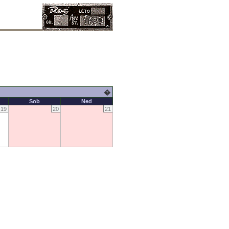
�
Sob
Ned
19
20
21