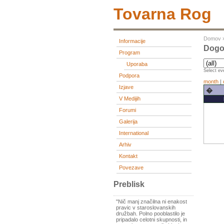
Tovarna Rog
Domov
Informacije
Dogo
Program
Uporaba
Select eve
Podpora
month
|
Izjave
�
V Medijih
Forumi
Galerija
International
Arhiv
Kontakt
Povezave
Preblisk
"Nič manj značilna ni enakost
pravic v staroslovanskih
družbah. Polno pooblastilo je
pripadalo celotni skupnosti, in