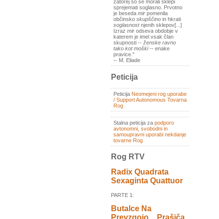
zatorej so se morali sklepi
sprejemati soglasno. Prvotno
je beseda
mir
pomenila
občinsko
skupščino
in hkrati
soglasnost
njenih sklepov[...]
Izraz
mir
odseva obdobje v
katerem je imel vsak član
skupnosti --
ženske ravno
tako kot moški
-- enake
pravice."
-- M. Eliade
Peticija
Peticija
Neomejeni rog uporabe
/ Support Autonomous Tovarna
Rog
Stalna peticija za
podporo
avtonomni, svobodni in
samoupravni uporabi nekdanje
tovarne Rog
Rog RTV
Radix Quadrata
Sexaginta Quattuor
PARTE 1:
Butalce Na
Prevzgojo _ Prašiča