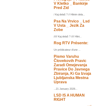
V Kletko _ Bankirje
Pred Zid
/ Kaj delaš ? // Hlinim dela...
Psa Na Vrvico _ Lsd
V Usta _ Jezik Za
Zobe
///// Kaj delaš ? //// Hlini...
Rog RTV Présente:
Un prédicateur d'une ...
Pismo Varuhu
Človekovih Pravic
Zaradi Omejevanja
Pravice Do Javnega
Zbiranja, Ki Ga Izvaja
Ljubljanska Mestna
Uprava
...21 January 2026...
LSD IS A HUMAN
RIGHT