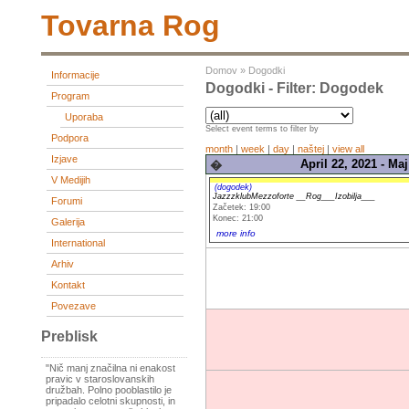
Tovarna Rog
Domov
»
Dogodki
Informacije
Dogodki - Filter: Dogodek
Program
Uporaba
Select event terms to filter by
Podpora
month
|
week
|
day
|
naštej
|
view all
Izjave
April 22, 2021 - Maj
�
V Medijih
(dogodek)
JazzzklubMezzoforte __Rog___Izobilja___
Forumi
Začetek: 19:00
Konec: 21:00
Galerija
more info
International
Arhiv
Kontakt
Povezave
Preblisk
"Nič manj značilna ni enakost
pravic v staroslovanskih
družbah. Polno pooblastilo je
pripadalo celotni skupnosti, in