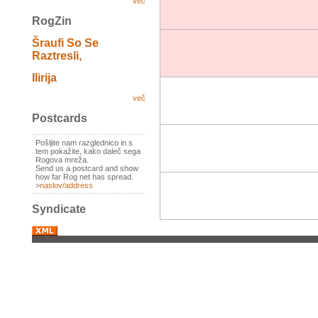
več
RogZin
Šraufi So Se
Raztresli,
Ilirija
več
Postcards
Pošljite nam razglednico in s
tem pokažite, kako daleč sega
Rogova mreža.
Send us a postcard and show
how far Rog net has spread.
>
naslov/address
Syndicate