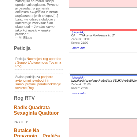
zatorej so se morali sklepi
sprejemati soglasno. Prvotno
je beseda
mir
pomenila
občinsko
skupščino
in hkrati
soglasnost
njenih sklepov[...]
Izraz
mir
odseva obdobje v
katerem je imel vsak član
skupnosti --
ženske ravno
tako kot moški
-- enake
(dogodek)
pravice."
OF__ "Tiskovna Konferenca št. 2"
-- M. Eliade
Začetek: 11:00
Konec: 21:00
Peticija
more info
Peticija
Neomejeni rog uporabe
/ Support Autonomous Tovarna
Rog
Stalna peticija za
podporo
(dogodek)
avtonomni, svobodni in
jazzzklubMezzoforte RoGoViNa VELIKIsVoBoDN
samoupravni uporabi nekdanje
Začetek: 21:00
tovarne Rog
Konec: 22:00
more info
Rog RTV
Radix Quadrata
Sexaginta Quattuor
PARTE 1:
Butalce Na
Prevzgojo _ Prašiča