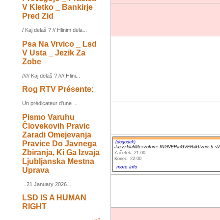
V Kletko _ Bankirje
Pred Zid
/ Kaj delaš ? // Hlinim dela...
Psa Na Vrvico _ Lsd
V Usta _ Jezik Za
Zobe
///// Kaj delaš ? //// Hlini...
Rog RTV Présente:
Un prédicateur d'une ...
Pismo Varuhu
Človekovih Pravic
Zaradi Omejevanja
Pravice Do Javnega
(dogodek)
JazzzklubMezzoforte INGVERinGVERilkIIzgost
Zbiranja, Ki Ga Izvaja
Začetek: 21:00
Konec: 22:00
Ljubljanska Mestna
more info
Uprava
...21 January 2026...
LSD IS A HUMAN
RIGHT