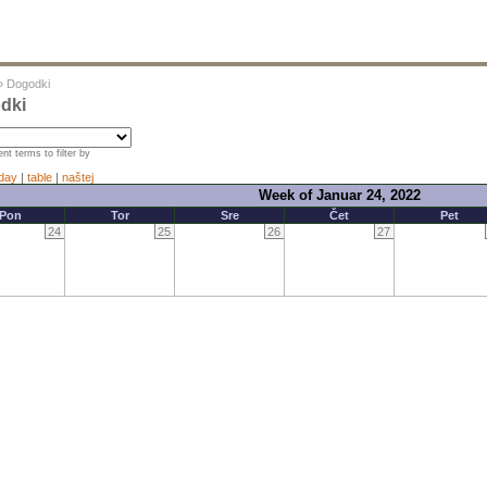
»
Dogodki
dki
nt terms to filter by
day
|
table
|
naštej
Week of Januar 24, 2022
Pon
Tor
Sre
Čet
Pet
24
25
26
27