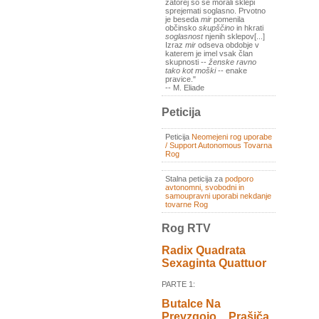
zatorej so se morali sklepi
sprejemati soglasno. Prvotno
je beseda
mir
pomenila
občinsko
skupščino
in hkrati
soglasnost
njenih sklepov[...]
Izraz
mir
odseva obdobje v
katerem je imel vsak član
skupnosti --
ženske ravno
tako kot moški
-- enake
pravice."
-- M. Eliade
Peticija
Peticija
Neomejeni rog uporabe
/ Support Autonomous Tovarna
Rog
Stalna peticija za
podporo
avtonomni, svobodni in
samoupravni uporabi nekdanje
tovarne Rog
Rog RTV
Radix Quadrata
Sexaginta Quattuor
PARTE 1:
Butalce Na
Prevzgojo _ Prašiča