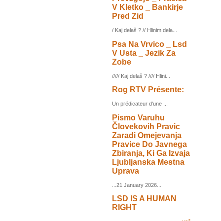
V Kletko _ Bankirje
Pred Zid
/ Kaj delaš ? // Hlinim dela...
Psa Na Vrvico _ Lsd
V Usta _ Jezik Za
Zobe
///// Kaj delaš ? //// Hlini...
Rog RTV Présente:
Un prédicateur d'une ...
Pismo Varuhu
Človekovih Pravic
Zaradi Omejevanja
Pravice Do Javnega
Zbiranja, Ki Ga Izvaja
Ljubljanska Mestna
Uprava
...21 January 2026...
LSD IS A HUMAN
RIGHT