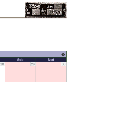
�
Sob
Ned
28
29
30