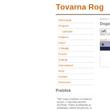
Tovarna Rog
Domov
Informacije
Dogo
Program
Uporaba
Select eve
Podpora
month
|
Izjave
�
V Medijih
Forumi
Galerija
International
Arhiv
Kontakt
Povezave
Preblisk
"Nič manj značilna ni enakost
pravic v staroslovanskih
družbah. Polno pooblastilo je
pripadalo celotni skupnosti, in