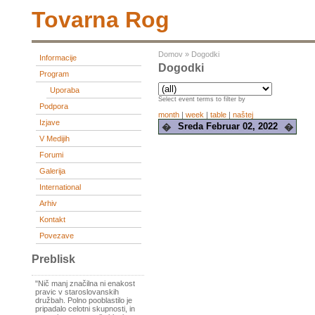
Tovarna Rog
Domov
»
Dogodki
Informacije
Dogodki
Program
Uporaba
Select event terms to filter by
Podpora
month
|
week
|
table
|
naštej
Izjave
Sreda Februar 02, 2022
�
�
V Medijih
Forumi
Galerija
International
Arhiv
Kontakt
Povezave
Preblisk
"Nič manj značilna ni enakost
pravic v staroslovanskih
družbah. Polno pooblastilo je
pripadalo celotni skupnosti, in