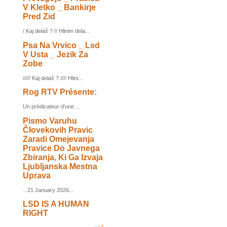
V Kletko _ Bankirje
Pred Zid
/ Kaj delaš ? // Hlinim dela...
Psa Na Vrvico _ Lsd
V Usta _ Jezik Za
Zobe
///// Kaj delaš ? //// Hlini...
Rog RTV Présente:
Un prédicateur d'une ...
Pismo Varuhu
Človekovih Pravic
Zaradi Omejevanja
Pravice Do Javnega
Zbiranja, Ki Ga Izvaja
Ljubljanska Mestna
Uprava
...21 January 2026...
LSD IS A HUMAN
RIGHT