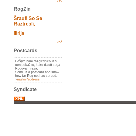
več
RogZin
Šraufi So Se
Raztresli,
Ilirija
več
Postcards
Pošljite nam razglednico in s
tem pokažite, kako daleč sega
Rogova mreža.
Send us a postcard and show
how far Rog net has spread.
>
naslov/address
Syndicate