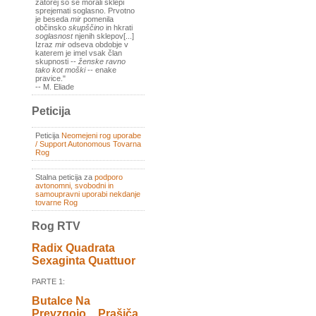
zatorej so se morali sklepi
sprejemati soglasno. Prvotno
je beseda
mir
pomenila
občinsko
skupščino
in hkrati
soglasnost
njenih sklepov[...]
Izraz
mir
odseva obdobje v
katerem je imel vsak član
skupnosti --
ženske ravno
tako kot moški
-- enake
pravice."
-- M. Eliade
Peticija
Peticija
Neomejeni rog uporabe
/ Support Autonomous Tovarna
Rog
Stalna peticija za
podporo
avtonomni, svobodni in
samoupravni uporabi nekdanje
tovarne Rog
Rog RTV
Radix Quadrata
Sexaginta Quattuor
PARTE 1:
Butalce Na
Prevzgojo _ Prašiča