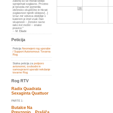
zatorej so se morali sklepi
sprejemati soglasno. Prvotno
je beseda
mir
pomenila
28
občinsko
skupščino
in hkrati
soglasnost
njenih sklepov[...]
Izraz
mir
odseva obdobje v
katerem je imel vsak član
skupnosti --
ženske ravno
tako kot moški
-- enake
pravice."
-- M. Eliade
Peticija
Peticija
Neomejeni rog uporabe
/ Support Autonomous Tovarna
Rog
Stalna peticija za
podporo
avtonomni, svobodni in
samoupravni uporabi nekdanje
tovarne Rog
Rog RTV
Radix Quadrata
Sexaginta Quattuor
PARTE 1:
Butalce Na
Prevzgojo _ Prašiča