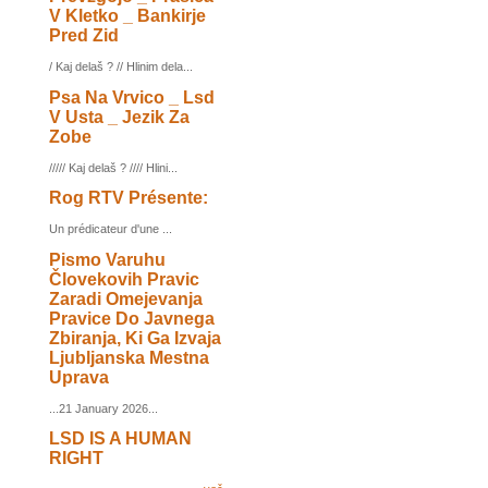
V Kletko _ Bankirje
Pred Zid
/ Kaj delaš ? // Hlinim dela...
Psa Na Vrvico _ Lsd
V Usta _ Jezik Za
Zobe
///// Kaj delaš ? //// Hlini...
Rog RTV Présente:
Un prédicateur d'une ...
Pismo Varuhu
Človekovih Pravic
Zaradi Omejevanja
Pravice Do Javnega
Zbiranja, Ki Ga Izvaja
Ljubljanska Mestna
Uprava
...21 January 2026...
LSD IS A HUMAN
RIGHT