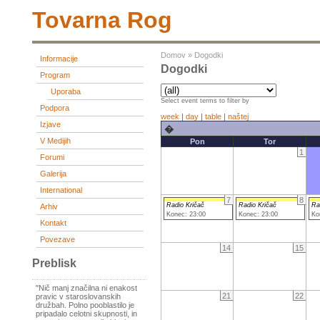
Tovarna Rog
Domov
»
Dogodki
Informacije
Dogodki
Program
Uporaba
Select event terms to filter by
Podpora
week
|
day
|
table
|
naštej
Izjave
�
V Medijih
Pon
Tor
1
Forumi
Galerija
International
7
8
Radio Kričač
Radio Kričač
Ra
Arhiv
Konec: 23:00
Konec: 23:00
Ko
Kontakt
Povezave
14
15
Preblisk
"Nič manj značilna ni enakost
21
22
pravic v staroslovanskih
družbah. Polno pooblastilo je
pripadalo celotni skupnosti, in