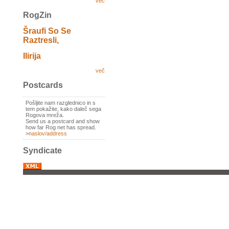
več
RogZin
Šraufi So Se
Raztresli,
Ilirija
več
Postcards
Pošljite nam razglednico in s
tem pokažite, kako daleč sega
Rogova mreža.
Send us a postcard and show
how far Rog net has spread.
>
naslov/address
Syndicate