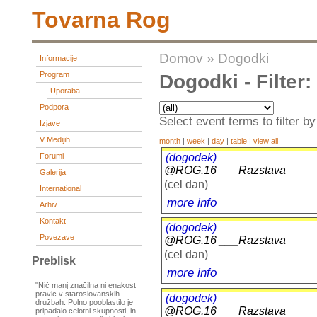
Tovarna Rog
Domov
»
Dogodki
Informacije
Program
Dogodki - Filter
Uporaba
Podpora
Select event terms to filter by
Izjave
V Medijih
month
|
week
|
day
|
table
|
view all
(dogodek)
Forumi
@ROG.16 ___Razstava
Galerija
(cel dan)
International
more info
Arhiv
Kontakt
(dogodek)
Povezave
@ROG.16 ___Razstava
(cel dan)
Preblisk
more info
"Nič manj značilna ni enakost
pravic v staroslovanskih
(dogodek)
družbah. Polno pooblastilo je
@ROG.16 ___Razstava
pripadalo celotni skupnosti, in