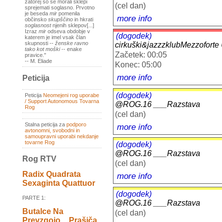
zatorej so se morali sklepi
(cel dan)
sprejemati soglasno. Prvotno
je beseda
mir
pomenila
more info
občinsko
skupščino
in hkrati
soglasnost
njenih sklepov[...]
Izraz
mir
odseva obdobje v
(dogodek)
katerem je imel vsak član
skupnosti --
ženske ravno
cirkuški&jazzzklubMezzofort
tako kot moški
-- enake
Začetek: 00:05
pravice."
-- M. Eliade
Konec: 05:00
more info
Peticija
(dogodek)
Peticija
Neomejeni rog uporabe
/ Support Autonomous Tovarna
@ROG.16 ___Razstava
Rog
(cel dan)
Stalna peticija za
podporo
more info
avtonomni, svobodni in
samoupravni uporabi nekdanje
tovarne Rog
(dogodek)
@ROG.16 ___Razstava
Rog RTV
(cel dan)
Radix Quadrata
more info
Sexaginta Quattuor
(dogodek)
PARTE 1:
@ROG.16 ___Razstava
Butalce Na
(cel dan)
Prevzgojo _ Prašiča