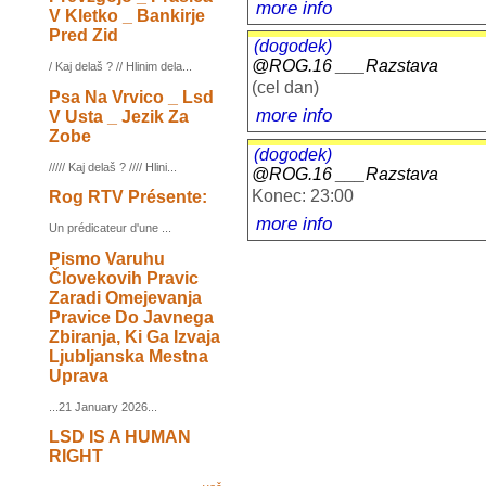
more info
V Kletko _ Bankirje
Pred Zid
(dogodek)
@ROG.16 ___Razstava
/ Kaj delaš ? // Hlinim dela...
(cel dan)
Psa Na Vrvico _ Lsd
more info
V Usta _ Jezik Za
Zobe
(dogodek)
///// Kaj delaš ? //// Hlini...
@ROG.16 ___Razstava
Konec: 23:00
Rog RTV Présente:
more info
Un prédicateur d'une ...
Pismo Varuhu
Človekovih Pravic
Zaradi Omejevanja
Pravice Do Javnega
Zbiranja, Ki Ga Izvaja
Ljubljanska Mestna
Uprava
...21 January 2026...
LSD IS A HUMAN
RIGHT