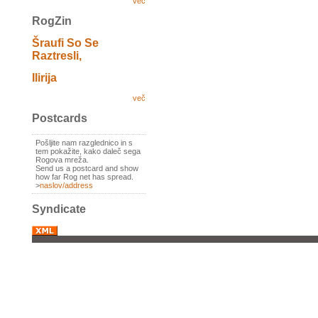
več
RogZin
Šraufi So Se
Raztresli,
Ilirija
več
Postcards
Pošljite nam razglednico in s
tem pokažite, kako daleč sega
Rogova mreža.
Send us a postcard and show
how far Rog net has spread.
>
naslov/address
Syndicate