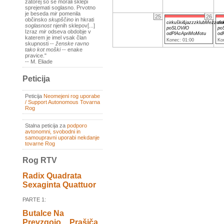
zatorej so se morali sklepi
sprejemati soglasno. Prvotno
je beseda
mir
pomenila
25
26
občinsko
skupščino
in hkrati
cirkuški&jazzzklubMezzofor
ci
soglasnost
njenih sklepov[...]
poSLOVilO
po
Izraz
mir
odseva obdobje v
odPlAcApriMoMotu
od
katerem je imel vsak član
Konec: 01:00
Ko
skupnosti --
ženske ravno
tako kot moški
-- enake
pravice."
-- M. Eliade
Peticija
Peticija
Neomejeni rog uporabe
/ Support Autonomous Tovarna
Rog
Stalna peticija za
podporo
avtonomni, svobodni in
samoupravni uporabi nekdanje
tovarne Rog
Rog RTV
Radix Quadrata
Sexaginta Quattuor
PARTE 1:
Butalce Na
Prevzgojo _ Prašiča