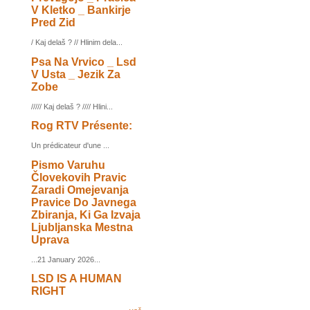
V Kletko _ Bankirje
Pred Zid
/ Kaj delaš ? // Hlinim dela...
Psa Na Vrvico _ Lsd
V Usta _ Jezik Za
Zobe
///// Kaj delaš ? //// Hlini...
Rog RTV Présente:
Un prédicateur d'une ...
Pismo Varuhu
Človekovih Pravic
Zaradi Omejevanja
Pravice Do Javnega
Zbiranja, Ki Ga Izvaja
Ljubljanska Mestna
Uprava
...21 January 2026...
LSD IS A HUMAN
RIGHT