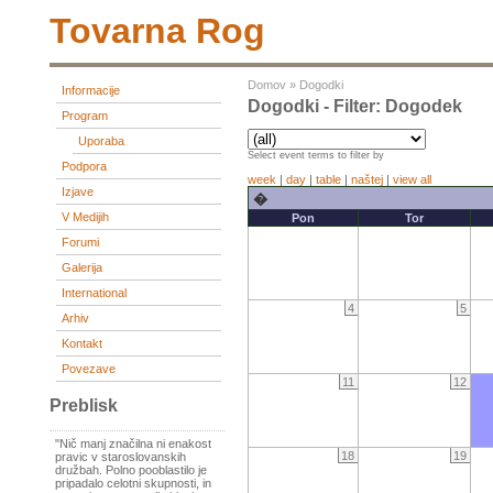
Tovarna Rog
Domov
»
Dogodki
Informacije
Dogodki - Filter: Dogodek
Program
Uporaba
Select event terms to filter by
Podpora
week
|
day
|
table
|
naštej
|
view all
Izjave
�
V Medijih
Pon
Tor
Forumi
Galerija
International
4
5
Arhiv
Kontakt
Povezave
11
12
Preblisk
"Nič manj značilna ni enakost
18
19
pravic v staroslovanskih
družbah. Polno pooblastilo je
pripadalo celotni skupnosti, in