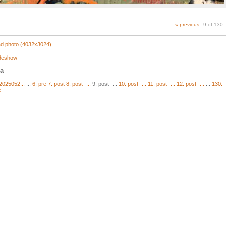
« previous
9 of 130
d photo (4032x3024)
ideshow
ja
2025052...
...
6. pre
7. post
8. post -...
9. post -...
10. post -...
11. post -...
12. post -...
...
130.
e