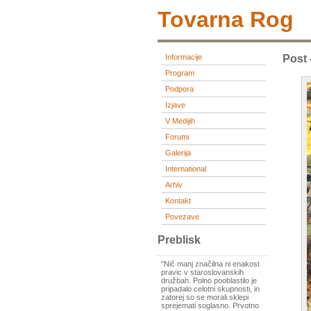
Tovarna Rog
Informacije
Post -
Program
Podpora
Izjave
V Medijih
Forumi
Galerija
International
Arhiv
Kontakt
Povezave
Preblisk
"Nič manj značilna ni enakost
pravic v staroslovanskih
družbah. Polno pooblastilo je
pripadalo celotni skupnosti, in
zatorej so se morali sklepi
sprejemati soglasno. Prvotno