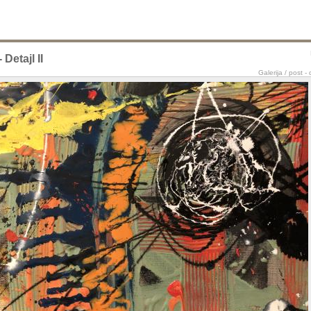
 Detajl II
Galerija
/
post - d