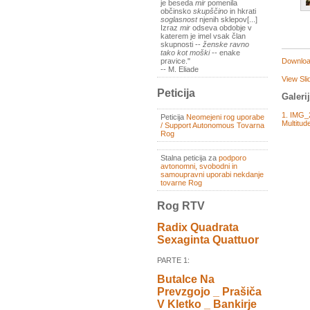
je beseda
mir
pomenila
občinsko
skupščino
in hkrati
soglasnost
njenih sklepov[...]
Izraz
mir
odseva obdobje v
katerem je imel vsak član
skupnosti --
ženske ravno
tako kot moški
-- enake
Downloa
pravice."
-- M. Eliade
View Sl
Peticija
Galeri
1. IMG_
Peticija
Neomejeni rog uporabe
Multitud
/ Support Autonomous Tovarna
Rog
Stalna peticija za
podporo
avtonomni, svobodni in
samoupravni uporabi nekdanje
tovarne Rog
Rog RTV
Radix Quadrata
Sexaginta Quattuor
PARTE 1:
Butalce Na
Prevzgojo _ Prašiča
V Kletko _ Bankirje