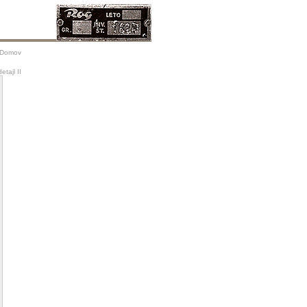
Domov
etajl II