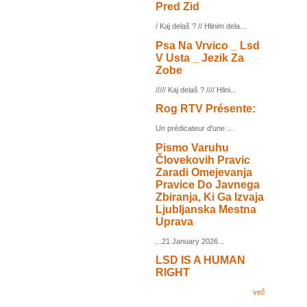
Pred Zid
/ Kaj delaš ? // Hlinim dela...
Psa Na Vrvico _ Lsd
V Usta _ Jezik Za
Zobe
///// Kaj delaš ? //// Hlini...
Rog RTV Présente:
Un prédicateur d'une ...
Pismo Varuhu
Človekovih Pravic
Zaradi Omejevanja
Pravice Do Javnega
Zbiranja, Ki Ga Izvaja
Ljubljanska Mestna
Uprava
...21 January 2026...
LSD IS A HUMAN
RIGHT
več