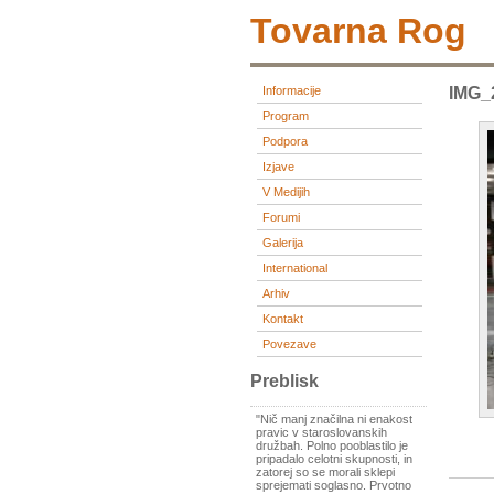
Tovarna Rog
Informacije
IMG_
Program
Podpora
Izjave
V Medijih
Forumi
Galerija
International
Arhiv
Kontakt
Povezave
Preblisk
"Nič manj značilna ni enakost
pravic v staroslovanskih
družbah. Polno pooblastilo je
pripadalo celotni skupnosti, in
zatorej so se morali sklepi
sprejemati soglasno. Prvotno