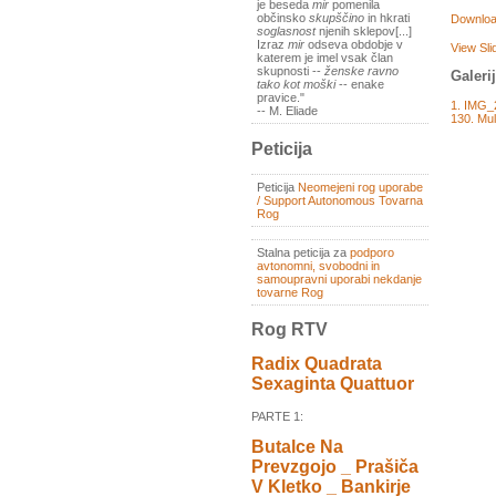
je beseda
mir
pomenila
občinsko
skupščino
in hkrati
Downloa
soglasnost
njenih sklepov[...]
Izraz
mir
odseva obdobje v
View Sl
katerem je imel vsak član
skupnosti --
ženske ravno
Galeri
tako kot moški
-- enake
pravice."
1. IMG_
-- M. Eliade
130. Mul
Peticija
Peticija
Neomejeni rog uporabe
/ Support Autonomous Tovarna
Rog
Stalna peticija za
podporo
avtonomni, svobodni in
samoupravni uporabi nekdanje
tovarne Rog
Rog RTV
Radix Quadrata
Sexaginta Quattuor
PARTE 1:
Butalce Na
Prevzgojo _ Prašiča
V Kletko _ Bankirje