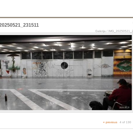
20250521_231511
Galerija
/
IMG_20250521_
« previous
4 of 130