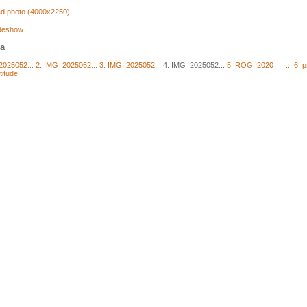
d photo (4000x2250)
ideshow
ja
2025052...
2. IMG_2025052...
3. IMG_2025052...
4. IMG_2025052...
5. ROG_2020___...
6. 
titude