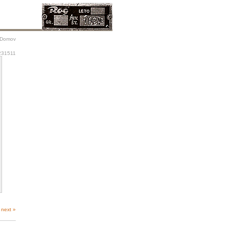
Domov
231511
next »