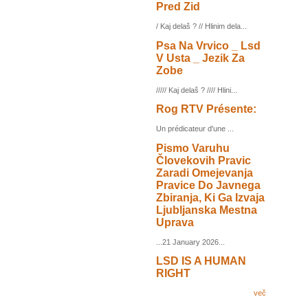
Pred Zid
/ Kaj delaš ? // Hlinim dela...
Psa Na Vrvico _ Lsd
V Usta _ Jezik Za
Zobe
///// Kaj delaš ? //// Hlini...
Rog RTV Présente:
Un prédicateur d'une ...
Pismo Varuhu
Človekovih Pravic
Zaradi Omejevanja
Pravice Do Javnega
Zbiranja, Ki Ga Izvaja
Ljubljanska Mestna
Uprava
...21 January 2026...
LSD IS A HUMAN
RIGHT
več