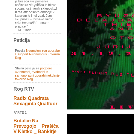
je beseda
mir
pomenila
občinsko
skupščino
in hkrati
soglasnost
njenih sklepov[...]
Izraz
mir
odseva obdobje v
katerem je imel vsak član
skupnosti --
ženske ravno
tako kot moški
-- enake
pravice."
-- M. Eliade
Peticija
Peticija
Neomejeni rog uporabe
/ Support Autonomous Tovarna
Rog
Stalna peticija za
podporo
avtonomni, svobodni in
samoupravni uporabi nekdanje
tovarne Rog
Rog RTV
Radix Quadrata
Sexaginta Quattuor
PARTE 1:
Butalce Na
Prevzgojo _ Prašiča
V Kletko _ Bankirje