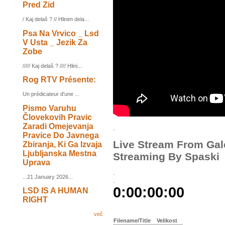
Pred Zid
/ Kaj delaš ? // Hlinim dela...
Psa Na Vrvico _ Lsd
V Usta _ Jezik Za
Zobe
///// Kaj delaš ? //// Hlini...
Rog RTV Présente:
Un prédicateur d'une ...
Pismo Varuhu
Človekovih Pravic
Zaradi Omejevanja
.
Pravice Do Javnega
Live Stream From Gale
Zbiranja, Ki Ga Izvaja
Ljubljanska Mestna
Streaming By Spaski
Uprava
.
...21 January 2026...
.
LSD IS A HUMAN
RIGHT
več
Filename/Title
Velikost