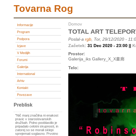
Tovarna Rog
Domov
Informacije
TOTAL ART TELEPORT 
Program
Poslal-a
rgb
, Tor, 29/12/2020 - 11:
Podpora
Začetek:
31 Dec 2020 - 23:00 ||
K
Izjave
V Medijih
Prostor:
Galerija_iks Gallery_X_X畫廊
Forumi
Galerija
Telo:
International
Arhiv
Kontakt
Povezave
Preblisk
"Nič manj značilna ni enakost
pravic v staroslovanskih
družbah. Polno pooblastilo je
pripadalo celotni skupnosti, in
zatorej so se morali sklepi
sprejemati soglasno. Prvotno