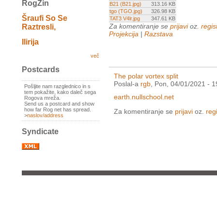
RogZin
B21 (B21.jpg)
313.16 KB
tgo (TGO.jpg)
326.98 KB
Šraufi So Se
TAT3 V4lr.jpg
347.61 KB
Za komentiranje se
prijavi
oz.
regist
Raztresli,
Projekcija
|
Razstava
Ilirija
več
Postcards
The polar vortex split
Poslal-a
rgb
, Pon, 04/01/2021 - 1
Pošljite nam razglednico in s
tem pokažite, kako daleč sega
earth.nullschool.net
Rogova mreža.
Send us a postcard and show
how far Rog net has spread.
Za komentiranje se
prijavi
oz.
regi
>
naslov/address
Syndicate