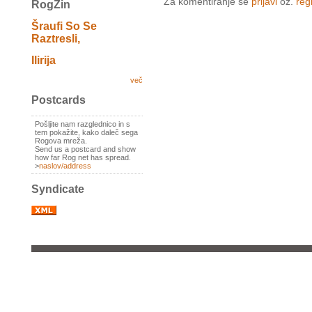
Za komentiranje se
prijavi
oz.
regi
RogZin
Šraufi So Se
Raztresli,
Ilirija
več
Postcards
Pošljite nam razglednico in s
tem pokažite, kako daleč sega
Rogova mreža.
Send us a postcard and show
how far Rog net has spread.
>
naslov/address
Syndicate