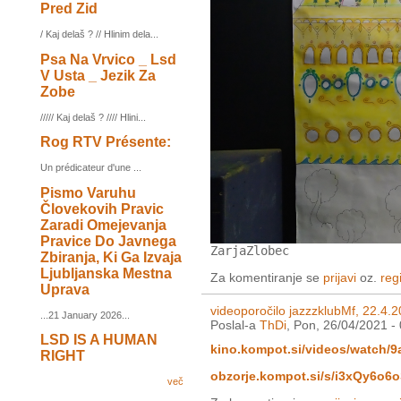
Pred Zid
/ Kaj delaš ? // Hlinim dela...
Psa Na Vrvico _ Lsd
V Usta _ Jezik Za
Zobe
///// Kaj delaš ? //// Hlini...
Rog RTV Présente:
Un prédicateur d'une ...
Pismo Varuhu
Človekovih Pravic
Zaradi Omejevanja
Pravice Do Javnega
ZarjaZlobec
Zbiranja, Ki Ga Izvaja
Ljubljanska Mestna
Za komentiranje se
prijavi
oz.
regi
Uprava
videoporočilo jazzzklubMf, 22.4.
...21 January 2026...
Poslal-a
ThDi
, Pon, 26/04/2021 -
LSD IS A HUMAN
kino.kompot.si/videos/watch/
RIGHT
obzorje.kompot.si/s/i3xQy6o6
več