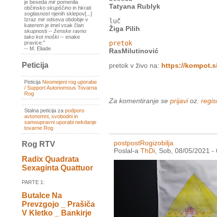
je beseda
mir
pomenila
Tatyana Rublyk
občinsko
skupščino
in hkrati
soglasnost
njenih sklepov[...]
Izraz
mir
odseva obdobje v
luč
katerem je imel vsak član
Žiga Pilih
skupnosti --
ženske ravno
tako kot moški
-- enake
pretok
pravice."
-- M. Eliade
RasMilutinović
Peticija
pretok v živo na:
https://kompot.si
Peticija
Neomejeni rog uporabe
/ Support Autonomous Tovarna
Rog
Za komentiranje se
prijavi
oz.
regist
Stalna peticija za
podporo
avtonomni, svobodni in
samoupravni uporabi nekdanje
tovarne Rog
postpostRogizobilja
Rog RTV
Poslal-a
ThDi
, Sob, 08/05/2021 -
Radix Quadrata
Sexaginta Quattuor
PARTE 1:
Butalce Na
Prevzgojo _ Prašiča
V Kletko _ Bankirje