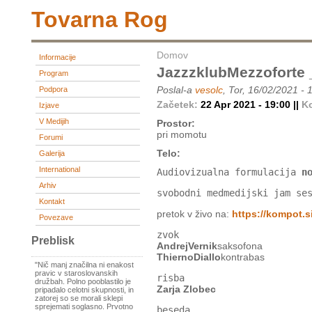
Tovarna Rog
Domov
Informacije
JazzzklubMezzoforte 
Program
Poslal-a
vesolc
, Tor, 16/02/2021 - 
Podpora
Začetek:
22 Apr 2021 - 19:00 ||
K
Izjave
V Medijih
Prostor:
pri momotu
Forumi
Telo:
Galerija
International
Audiovizualna formulacija
n
Arhiv
svobodni medmedijski jam se
Kontakt
pretok v živo na:
https://kompot.si
Povezave
zvok
Preblisk
AndrejVernik
saksofona
ThiernoDiallo
kontrabas
"Nič manj značilna ni enakost
pravic v staroslovanskih
risba
družbah. Polno pooblastilo je
Zarja Zlobec
pripadalo celotni skupnosti, in
zatorej so se morali sklepi
sprejemati soglasno. Prvotno
beseda