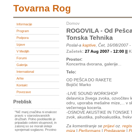
Tovarna Rog
Domov
Informacije
ROGOVILA - Od Pešca 
Program
Tonska Tehnika
Podpora
Izjave
Poslal-a
kaptive
, Čet, 16/08/2007 -
Začetek:
27 Aug 2007 - 12:00 ||
K
V Medijih
Forumi
Prostor:
Koncertna dvorana, galerije...
Galerija
Telo:
International
Arhiv
OD PEŠCA DO RAKETE
Bojičić Marko
Kontakt
Povezave
-LIVE SOUND WORKSHOP
delavnica živega zvoka, ozvočitev 
Preblisk
odru, uporaba mešalne mize,... v 
večernega kocerta.
-OSNOVE AKUSTIKE IN TONSKE 
"Nič manj značilna ni enakost
pravic v staroslovanskih
zvok, akustika, psihoakustika, frekv
družbah. Polno pooblastilo je
pripadalo celotni skupnosti, in
Za komentiranje se
prijavi
oz.
regist
zatorej so se morali sklepi
sprejemati soglasno. Prvotno
miza
|
Performans
|
Predavanje
|
P