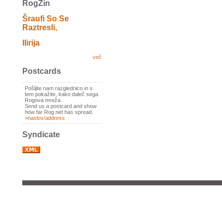
RogZin
Šraufi So Se
Raztresli,
Ilirija
več
Postcards
Pošljite nam razglednico in s
tem pokažite, kako daleč sega
Rogova mreža.
Send us a postcard and show
how far Rog net has spread.
>
naslov/address
Syndicate