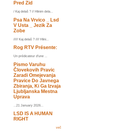
Pred Zid
/ Kaj delaš ? // Hlinim dela...
Psa Na Vrvico _ Lsd
V Usta _ Jezik Za
Zobe
///// Kaj delaš ? //// Hlini...
Rog RTV Présente:
Un prédicateur d'une ...
Pismo Varuhu
Človekovih Pravic
Zaradi Omejevanja
Pravice Do Javnega
Zbiranja, Ki Ga Izvaja
Ljubljanska Mestna
Uprava
...21 January 2026...
LSD IS A HUMAN
RIGHT
več