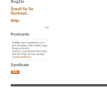
RogZin
Šraufi So Se
Raztresli,
Ilirija
več
Postcards
Pošljite nam razglednico in s
tem pokažite, kako daleč sega
Rogova mreža.
Send us a postcard and show
how far Rog net has spread.
>
naslov/address
Syndicate