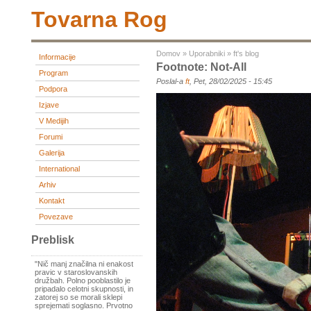
Tovarna Rog
Domov
»
Uporabniki
»
ft's blog
Informacije
Footnote: Not-All
Program
Poslal-a
ft
, Pet, 28/02/2025 - 15:45
Podpora
Izjave
V Medijih
Forumi
Galerija
International
Arhiv
Kontakt
Povezave
Preblisk
"Nič manj značilna ni enakost
pravic v staroslovanskih
družbah. Polno pooblastilo je
pripadalo celotni skupnosti, in
zatorej so se morali sklepi
sprejemati soglasno. Prvotno