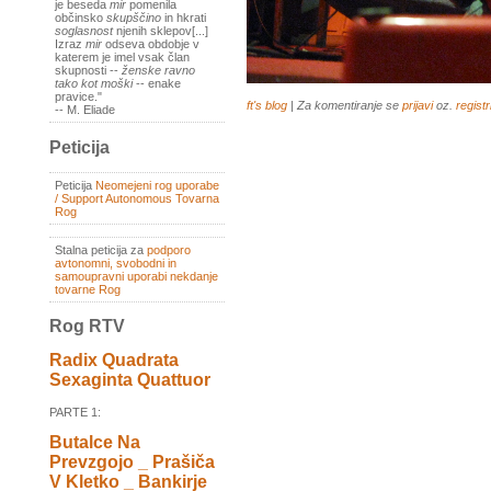
je beseda
mir
pomenila
občinsko
skupščino
in hkrati
soglasnost
njenih sklepov[...]
Izraz
mir
odseva obdobje v
katerem je imel vsak član
skupnosti --
ženske ravno
tako kot moški
-- enake
pravice."
ft's blog
| Za komentiranje se
prijavi
oz.
registr
-- M. Eliade
Peticija
Peticija
Neomejeni rog uporabe
/ Support Autonomous Tovarna
Rog
Stalna peticija za
podporo
avtonomni, svobodni in
samoupravni uporabi nekdanje
tovarne Rog
Rog RTV
Radix Quadrata
Sexaginta Quattuor
PARTE 1:
Butalce Na
Prevzgojo _ Prašiča
V Kletko _ Bankirje