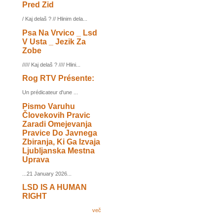
Pred Zid
/ Kaj delaš ? // Hlinim dela...
Psa Na Vrvico _ Lsd
V Usta _ Jezik Za
Zobe
///// Kaj delaš ? //// Hlini...
Rog RTV Présente:
Un prédicateur d'une ...
Pismo Varuhu
Človekovih Pravic
Zaradi Omejevanja
Pravice Do Javnega
Zbiranja, Ki Ga Izvaja
Ljubljanska Mestna
Uprava
...21 January 2026...
LSD IS A HUMAN
RIGHT
več