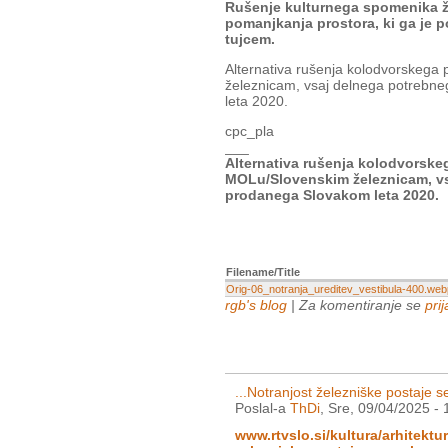
Rušenje kulturnega spomenika že
pomanjkanja prostora, ki ga je p
tujcem.
Alternativa rušenja kolodvorskega 
železnicam, vsaj delnega potrebn
leta 2020.
cpc_pla
___
Alternativa rušenja kolodvorskeg
MOLu/Slovenskim železnicam, vs
prodanega Slovakom leta 2020.
Filename/Title
Orig-06_notranja_ureditev_vestibula-400.web
rgb's blog
| Za komentiranje se
prij
...Notranjost železniške postaje s
Poslal-a
ThDi
, Sre, 09/04/2025 - 
www.rtvslo.si/kultura/arhitektu