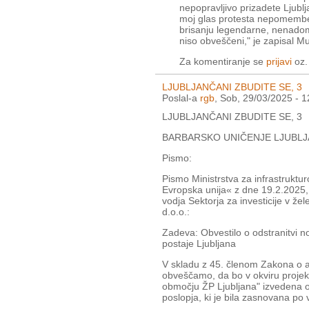
nepopravljivo prizadete Ljubl
moj glas protesta nepomemben
brisanju legendarne, nenadom
niso obveščeni," je zapisal Mu
Za komentiranje se
prijavi
oz
LJUBLJANČANI ZBUDITE SE, 3
Poslal-a
rgb
, Sob, 29/03/2025 - 1
LJUBLJANČANI ZBUDITE SE, 3
BARBARSKO UNIČENJE LJUBLJ
Pismo:
Pismo Ministrstva za infrastrukt
Evropska unija« z dne 19.2.2025
vodja Sektorja za investicije v že
d.o.o.:
Zadeva: Obvestilo o odstranitvi n
postaje Ljubljana
V skladu z 45. členom Zakona o a
obveščamo, da bo v okviru projek
območju ŽP Ljubljana" izvedena od
poslopja, ki je bila zasnovana po va