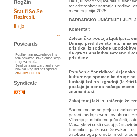
Dela, ki bodo vključevala rušitev 
RogZin
ter odstranitev notranje ureditve, 
meseca junija 2025.
Šraufi So Se
Raztresli,
BARBARSKO UNIČENJE LJUBLJ
Ilirija
Komentar:
več
Železniška postaja Ljubljana, e
Dunaju pred dve sto leti, nima
Postcards
prizidka. Iz sodobne upodobitve 
da gre za enaindvajsetosno dvon
Pošljite nam razglednico in s
prizidkov.
tem pokažite, kako daleč sega
Rogova mreža.
.
Send us a postcard and show
how far Rog net has spread.
Porušenje “prizidkov" dejansko
>
naslov/address
kulturnega spomenika druge najs
funkciji kot ob izgradnji (le štiri
Syndicate
postaja je ponos našega mesta, i
znamenitost.
Zakaj torej laži in uničenje žele
Spomnimo se na projekt avtobusne p
peroni (sedaj severni avtobusni te
Vilharije je ni bilo mogoče širiti, 
Masarykovi cesti (sedaj južni avtobu
Emoniki in parkirišče Slovakom, še 
avtobusnega prometa: mednarodnih,