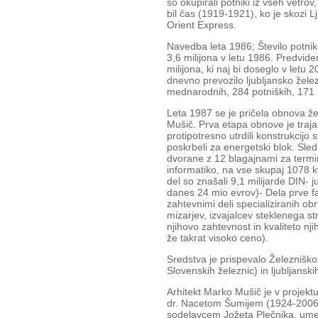
so okupirali potniki iz vseh vetrov
bil čas (1919-1921), ko je skozi Lj
Orient Express.
Navedba leta 1986; Število potnik
3,6 milijona v letu 1986. Predvide
milijona, ki naj bi doseglo v letu 
dnevno prevozilo ljubljansko žele
mednarodnih, 284 potniških, 171 l
Leta 1987 se je pričela obnova že
Mušič. Prva etapa obnove je trajala
protipotresno utrdili konstrukcijo s
poskrbeli za energetski blok. Sle
dvorane z 12 blagajnami za termin
informatiko, na vse skupaj 1078 k
del so znašali 9,1 milijarde DIN- j
danes 24 mio evrov)- Dela prve fa
zahtevnimi deli specializiranih ob
mizarjev, izvajalcev steklenega str
njihovo zahtevnost in kvaliteto nj
že takrat visoko ceno).
Sredstva je prispevalo Železnišk
Slovenskih železnic) in ljubljans
Arhitekt Marko Mušič je v projekt
dr. Nacetom Šumijem (1924-2006
sodelavcem Jožeta Plečnika, ume