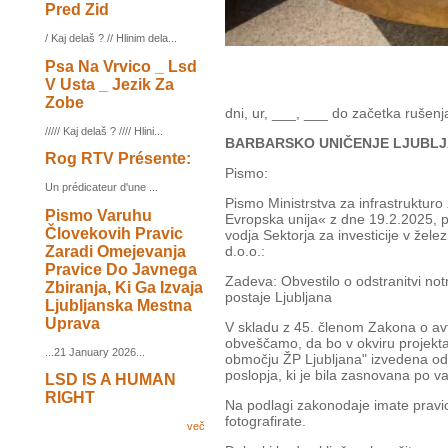
Pred Zid
/ Kaj delaš ? // Hlinim dela...
Psa Na Vrvico _ Lsd
V Usta _ Jezik Za
Zobe
dni, ur, ___, ___ do začetka rušenj
///// Kaj delaš ? //// Hlini...
BARBARSKO UNIČENJE LJUBLJ
Rog RTV Présente:
Pismo:
Un prédicateur d'une ...
Pismo Ministrstva za infrastruktur
Pismo Varuhu
Evropska unija« z dne 19.2.2025, 
Človekovih Pravic
vodja Sektorja za investicije v žel
Zaradi Omejevanja
d.o.o.:
Pravice Do Javnega
Zadeva: Obvestilo o odstranitvi no
Zbiranja, Ki Ga Izvaja
postaje Ljubljana
Ljubljanska Mestna
Uprava
V skladu z 45. členom Zakona o avt
obveščamo, da bo v okviru projekta
...21 January 2026...
območju ŽP Ljubljana" izvedena odst
poslopja, ki je bila zasnovana po vaš
LSD IS A HUMAN
RIGHT
Na podlagi zakonodaje imate pravic
fotografirate.
več