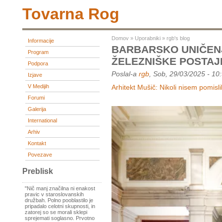
Tovarna Rog
Domov
»
Uporabniki
»
rgb's blog
Informacije
BARBARSKO UNIČEN
Program
ŽELEZNIŠKE POSTAJ
Podpora
Poslal-a
rgb
, Sob, 29/03/2025 - 10
Izjave
V Medijih
Arhitekt Mušič: Nikoli nisem pomisli
Forumi
Galerija
International
Arhiv
Kontakt
Povezave
Preblisk
"Nič manj značilna ni enakost
pravic v staroslovanskih
družbah. Polno pooblastilo je
pripadalo celotni skupnosti, in
zatorej so se morali sklepi
sprejemati soglasno. Prvotno