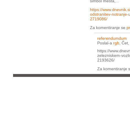
simbol mesta,...
https://www.dnevnik.s
odstranitev-notranje-u
2719086/
Za komentiranje se
pr
referendumdum
Poslal-a
rgb
, Čet
https://www.dnevn
zelezniskem-vozl
2193626/
Za komentiranje 