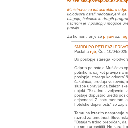
zelezniske-postaje-se-ne-bo-s
Ministrstvo za infrastrukturo odgo
kolodvora ostali nedotaknjeni, da p
blagajn, čakalnic in drugih progr
načrtom je v poslopju mogoče uredi
pravijo.
Za komentiranje se
prijavi
oz.
regi
SMRDI PO PETI FAZI PRIVAT
Poslal-a
rgb
, Čet, 10/04/2025
Bo poslopje starega kolodvo
Odprto pa ostaja Mušičevo vpr
potnikom, saj kot pravijo na m
poslopja 'starega kolodvora' š
čakalnice, prodaja vozovnic, i
službe upravljavca železnišk
objekt. "Skladno z veljavnim 
postaje dopustno urediti posl
dejavnosti. Z instrumentom lo
hotelske dejavnosti," so zapisa
Temu pa izrazito nasprotuje M
razred za umetnost Slovenske
"Ostajam trdno prepričan, d
ne sme uresničiti. Ne zaradi 