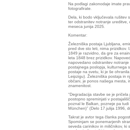
Na podlagi zakonodaje imate prav
fotografirate.
Dela, ki bodo vključevala rušite
ter odstranitev notranje ureditve
meseca junija 2025.
Komentar:
Železniška postaja Ljubljana, em
pred dve sto leti, nima prizidkov
1849 je razvidno, da gre za enai
leta 1848 brez prizidkov. Napoved
napovedano odstranitev notranje 
postajnega poslopja, kulturnega 
postaje na svetu, ki je še ohranila 
Leipzigu). Železniška postaja in n
občani, je ponos našega mesta, in
znamenitost.
“Degradacija stavbe se je pričela 
postopno spreminjati v postajališč
poznal le Balkan, pozneje pa tud
München)” (Delo 17.julija 1996, dr
Takrat je avtor tega članka pogo
Spominjam se ponemarjenih strani
seveda carinikov in miličnikov, ki 