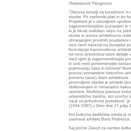
Vladislavom Pengovom.
“Obnova temelji na korektnem in
stavbe. Po vsebinski plati in po 
Projektant je z občutljivim upoš
najpomembnejšimi (zunanjimi in not
ki je hkrati sodoben odziv na za
stroke in izvirna arhitekturna rešit
ohranjanjem prvotnih poudarkov us
novi ravni navezal na dunajsko p
formulacijo transmoderne arhitektur
na novo prezentiral stare detajle v
med njimi je najpomembnejša pos
ki sodi med pomembnejše sestav
pojmovanju časa in točnosti! Mark
prenovi pomembne historične arhit
pomenu (sicer) stare arhitekture.
prenovljene stavbe je arhitekt do
oblikovanjem in nenavadno kakov
razmere. Mušičeva prenova kolo
urbanistično žarišče, kot vzorčni 
nauk za prihodnost preteklosti” je
(1934-1997) v Delu dne 17.julija 
Kot kulturna dediščina mesta je od
zasnoval arhitekt Boris Podrecca.
Kaj počne Zavod za varstvo kultu