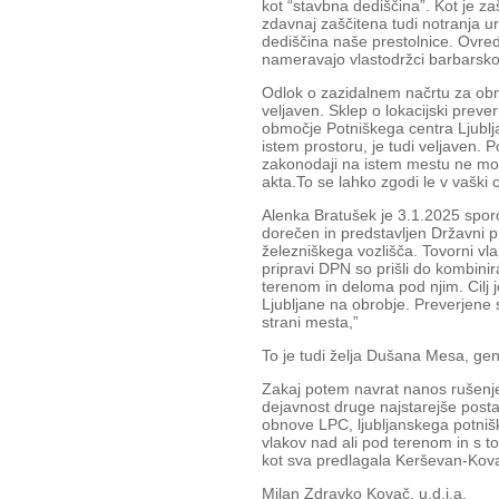
kot “stavbna dediščina”. Kot je za
zdavnaj zaščitena tudi notranja u
dediščina naše prestolnice. Ovredn
nameravajo vlastodržci barbarsko d
Odlok o zazidalnem načrtu za obm
veljaven. Sklep o lokacijski preve
območje Potniškega centra Ljublj
istem prostoru, je tudi veljaven.
zakonodaji na istem mestu ne mor
akta.To se lahko zgodi le v vaški o
Alenka Bratušek je 3.1.2025 sporoč
dorečen in predstavljen Državni p
železniškega vozlišča. Tovorni vla
pripravi DPN so prišli do kombini
terenom in deloma pod njim. Cilj 
Ljubljane na obrobje. Preverjene 
strani mesta,”
To je tudi želja Dušana Mesa, gen
Zakaj potem navrat nanos rušenje
dejavnost druge najstarejše postaj
obnove LPC, ljubljanskega potniš
vlakov nad ali pod terenom in s
kot sva predlagala Kerševan-Kov
Milan Zdravko Kovač, u.d.i.a.