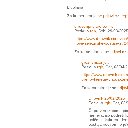
Ljubljana
Za komentiranje se
prijavi
oz.
regi
o rušenju stare pa nič
Poslal-a
rgb
, Sob, 29/03/2025
https://www.dnevnik.si/novice
nove-zelezniske-postaje-272
Za komentiranje se
prijavi
oz
grozi uničenje..
Poslal-a
rgb
, Čet, 03/04/
https://www.dnevnik.si/mn
prenovljenega-vhoda-zele
Za komentiranje se
prijavi
Dnevnik 26/02/2025
Poslal-a
rgb
, Čet, 03
Čeprav neizrecno, pis
nameravajo podreti lj
uničenju kulturne ded
postaja nedvomno je?