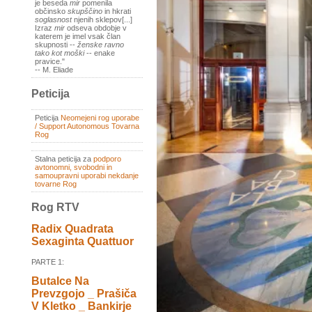
je beseda
mir
pomenila
občinsko
skupščino
in hkrati
soglasnost
njenih sklepov[...]
Izraz
mir
odseva obdobje v
katerem je imel vsak član
skupnosti --
ženske ravno
tako kot moški
-- enake
pravice."
-- M. Eliade
Peticija
Peticija
Neomejeni rog uporabe
/ Support Autonomous Tovarna
Rog
Stalna peticija za
podporo
avtonomni, svobodni in
samoupravni uporabi nekdanje
tovarne Rog
Rog RTV
Radix Quadrata
Sexaginta Quattuor
PARTE 1:
Butalce Na
Prevzgojo _ Prašiča
V Kletko _ Bankirje