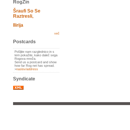
RogZin
Šraufi So Se
Raztresli,
Ilirija
več
Postcards
Pošljite nam razglednico in s
tem pokažite, kako daleč sega
Rogova mreža.
Send us a postcard and show
how far Rog net has spread.
>
naslov/address
Syndicate