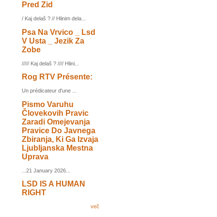
Pred Zid
/ Kaj delaš ? // Hlinim dela...
Psa Na Vrvico _ Lsd
V Usta _ Jezik Za
Zobe
///// Kaj delaš ? //// Hlini...
Rog RTV Présente:
Un prédicateur d'une ...
Pismo Varuhu
Človekovih Pravic
Zaradi Omejevanja
Pravice Do Javnega
Zbiranja, Ki Ga Izvaja
Ljubljanska Mestna
Uprava
...21 January 2026...
LSD IS A HUMAN
RIGHT
več