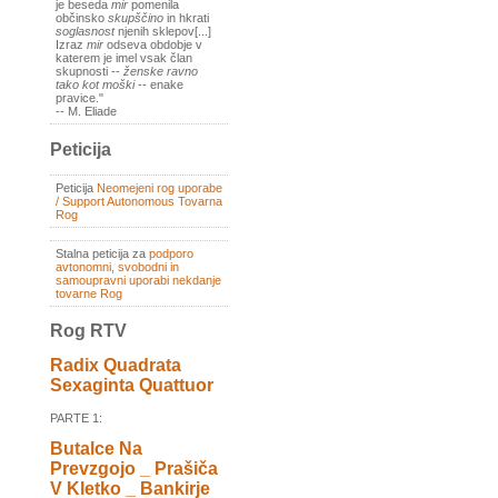
je beseda
mir
pomenila
občinsko
skupščino
in hkrati
soglasnost
njenih sklepov[...]
Izraz
mir
odseva obdobje v
katerem je imel vsak član
skupnosti --
ženske ravno
tako kot moški
-- enake
pravice."
-- M. Eliade
Peticija
Peticija
Neomejeni rog uporabe
/ Support Autonomous Tovarna
Rog
Stalna peticija za
podporo
avtonomni, svobodni in
samoupravni uporabi nekdanje
tovarne Rog
Rog RTV
Radix Quadrata
Sexaginta Quattuor
PARTE 1:
Butalce Na
Prevzgojo _ Prašiča
V Kletko _ Bankirje