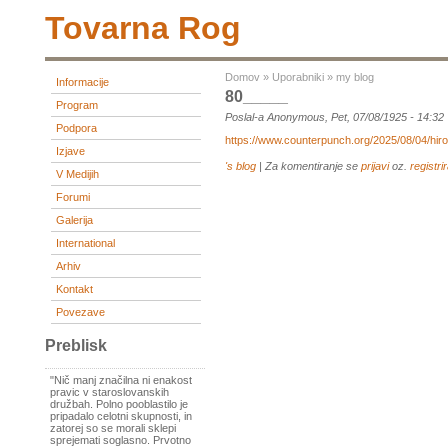
Tovarna Rog
Domov
»
Uporabniki
»
my blog
Informacije
80_____
Program
Poslal-a Anonymous, Pet, 07/08/1925 - 14:32
Podpora
https://www.counterpunch.org/2025/08/04/hir
Izjave
's blog
| Za komentiranje se
prijavi
oz.
registrir
V Medijih
Forumi
Galerija
International
Arhiv
Kontakt
Povezave
Preblisk
"Nič manj značilna ni enakost
pravic v staroslovanskih
družbah. Polno pooblastilo je
pripadalo celotni skupnosti, in
zatorej so se morali sklepi
sprejemati soglasno. Prvotno