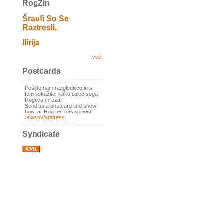
RogZin
Šraufi So Se
Raztresli,
Ilirija
več
Postcards
Pošljite nam razglednico in s
tem pokažite, kako daleč sega
Rogova mreža.
Send us a postcard and show
how far Rog net has spread.
>
naslov/address
Syndicate