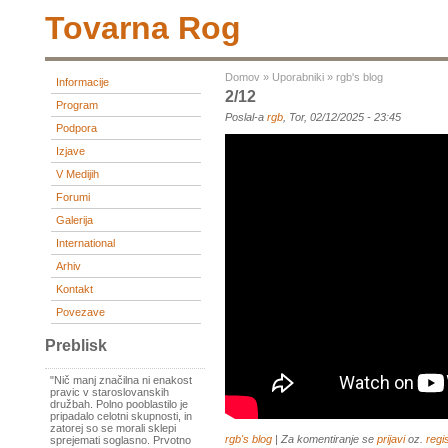
Tovarna Rog
Domov
»
Uporabniki
»
rgb's blog
Informacije
2/12
Program
Poslal-a
rgb
, Tor, 02/12/2025 - 23:45
Podpora
Izjave
V Medijih
Forumi
Galerija
International
Arhiv
Kontakt
Povezave
Preblisk
"Nič manj značilna ni enakost
pravic v staroslovanskih
družbah. Polno pooblastilo je
pripadalo celotni skupnosti, in
zatorej so se morali sklepi
rgb's blog
| Za komentiranje se
prijavi
oz.
regis
sprejemati soglasno. Prvotno