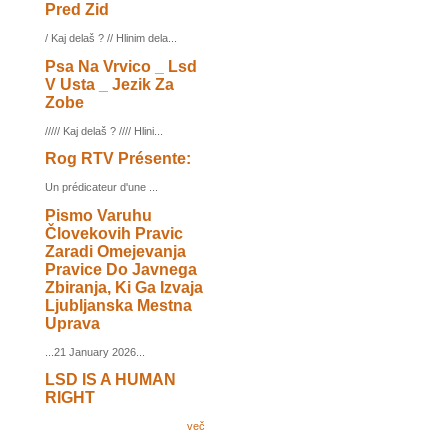
Pred Zid
/ Kaj delaš ? // Hlinim dela...
Psa Na Vrvico _ Lsd
V Usta _ Jezik Za
Zobe
///// Kaj delaš ? //// Hlini...
Rog RTV Présente:
Un prédicateur d'une ...
Pismo Varuhu
Človekovih Pravic
Zaradi Omejevanja
Pravice Do Javnega
Zbiranja, Ki Ga Izvaja
Ljubljanska Mestna
Uprava
...21 January 2026...
LSD IS A HUMAN
RIGHT
več