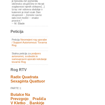
je beseda
mir
pomenila
občinsko
skupščino
in hkrati
soglasnost
njenih sklepov[...]
Izraz
mir
odseva obdobje v
katerem je imel vsak član
skupnosti --
ženske ravno
tako kot moški
-- enake
pravice."
-- M. Eliade
Peticija
Peticija
Neomejeni rog uporabe
/ Support Autonomous Tovarna
Rog
Stalna peticija za
podporo
avtonomni, svobodni in
samoupravni uporabi nekdanje
tovarne Rog
Rog RTV
Radix Quadrata
Sexaginta Quattuor
PARTE 1:
Butalce Na
Prevzgojo _ Prašiča
V Kletko _ Bankirje