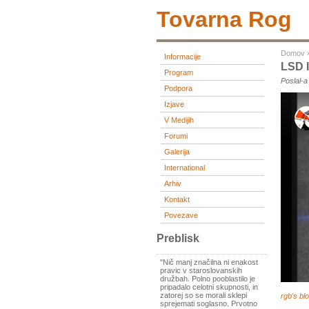
Tovarna Rog
Domov
Informacije
LSD 
Program
Poslal-
Podpora
Izjave
V Medijih
Forumi
Galerija
International
Arhiv
Kontakt
Povezave
Preblisk
"Nič manj značilna ni enakost
pravic v staroslovanskih
družbah. Polno pooblastilo je
pripadalo celotni skupnosti, in
zatorej so se morali sklepi
rgb's bl
sprejemati soglasno. Prvotno