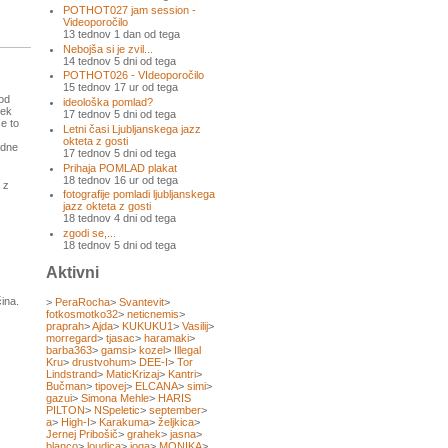
POTHOT027 jam session -
Videoporočilo
13 tednov 1 dan od tega
Nebojša si je zvil...
14 tednov 5 dni od tega
POTHOT026 - VIdeoporočilo
15 tednov 17 ur od tega
hod
ideološka pomlad?
tek
17 tednov 5 dni od tega
se to
Letni časi Ljubljanskega jazz
okteta z gosti
idne
17 tednov 5 dni od tega
Prihaja POMLAD plakat
18 tednov 16 ur od tega
 z
fotografije pomladi ljubljanskega
jazz okteta z gosti
18 tednov 4 dni od tega
zgodi se,...
18 tednov 5 dni od tega
Aktivni
ina.
>
PeraRocha
>
Svantevit
>
fotkosmotko32
>
neticnemis
>
praprah
>
Ajda
>
KUKUKU1
>
Vasilij
>
morregard
>
tjasac
>
haramaki
>
barba363
>
gamsi
>
kozel
>
Illegal
Kru
>
drustvohum
>
DEE-I
>
Tor
Lindstrand
>
MaticKrizaj
>
Kantri
>
Bučman
>
tipovej
>
ELCANA
>
simi
>
gazui
>
Simona Mehle
>
HARIS
PILTON
>
NSpeletic
>
september
>
a
>
High-I
>
Karakuma
>
željkica
>
Jernej Pribošič
>
grahek
>
jasna
>
blanco
>
loudica
>
joga
>
MONIKA
>