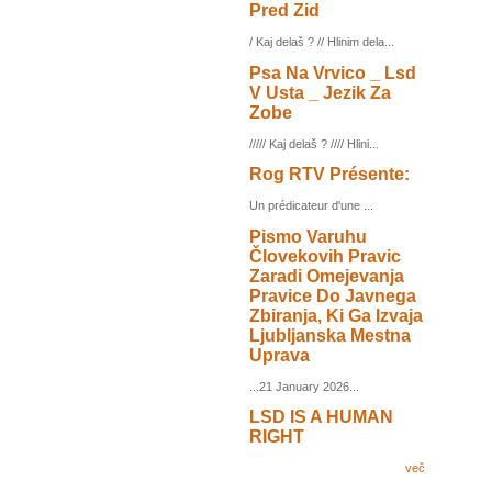
Pred Zid
/ Kaj delaš ? // Hlinim dela...
Psa Na Vrvico _ Lsd
V Usta _ Jezik Za
Zobe
///// Kaj delaš ? //// Hlini...
Rog RTV Présente:
Un prédicateur d'une ...
Pismo Varuhu
Človekovih Pravic
Zaradi Omejevanja
Pravice Do Javnega
Zbiranja, Ki Ga Izvaja
Ljubljanska Mestna
Uprava
...21 January 2026...
LSD IS A HUMAN
RIGHT
več