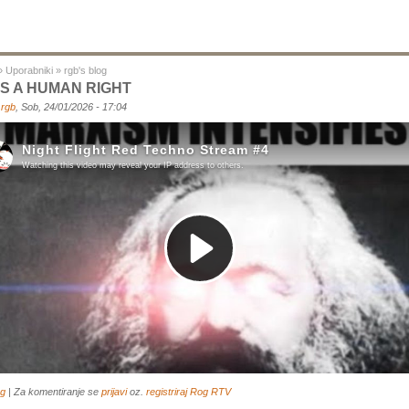
»
Uporabniki
»
rgb's blog
IS A HUMAN RIGHT
a
rgb
, Sob, 24/01/2026 - 17:04
og
| Za komentiranje se
prijavi
oz.
registriraj
Rog RTV