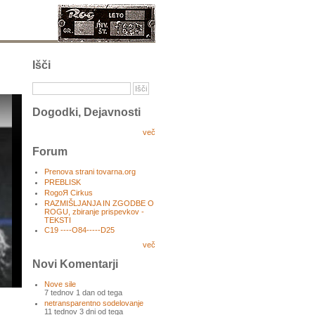
Išči
Dogodki, Dejavnosti
več
Forum
Prenova strani tovarna.org
PREBLISK
RogoЯ Cirkus
RAZMIŠLJANJA IN ZGODBE O
ROGU, zbiranje prispevkov -
TEKSTI
C19 ----O84-----D25
več
Novi Komentarji
Nove sile
7 tednov 1 dan od tega
netransparentno sodelovanje
11 tednov 3 dni od tega