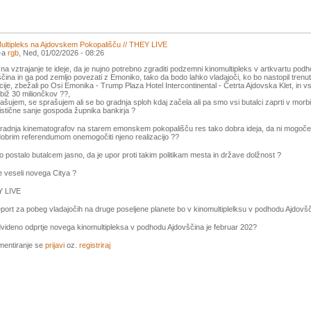
ultipleks na Ajdovskem Pokopališču // THEY LIVE
l-a
rgb
, Ned, 01/02/2026 - 08:26
na vztrajanje te ideje, da je nujno potrebno zgraditi podzemni kinomultipleks v artkvartu pod
čina in ga pod zemljo povezati z Emoniko, tako da bodo lahko vladajoči, ko bo nastopil trenu
cije, zbežali po Osi Emonika - Trump Plaza Hotel Intercontinental - Četrta Ajdovska Klet, in v
biž 30 miliončkov ??,
ašujem, se sprašujem ali se bo gradnja sploh kdaj začela ali pa smo vsi butalci zaprti v morb
stične sanje gospoda župnika bankirja ?
 gradnja kinematografov na starem emonskem pokopališču res tako dobra ideja, da ni mogoče
obrim referendumom onemogočiti njeno realizacijo ??
o postalo butalcem jasno, da je upor proti takim politikam mesta in države dolžnost ?
 veseli novega Citya ?
Y LIVE
leport za pobeg vladajočih na druge poseljene planete bo v kinomultiplelksu v podhodu Ajdovšč
dvideno odprtje novega kinomultipleksa v podhodu Ajdovščina je februar 202?
mentiranje se
prijavi
oz.
registriraj