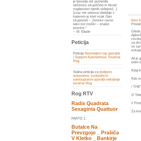
je beseda
mir
pomenila
občinsko
skupščino
in hkrati
soglasnost
njenih sklepov[...]
Izraz
mir
odseva obdobje v
katerem je imel vsak član
Kino M
skupnosti --
ženske ravno
Posla
tako kot moški
-- enake
pravice."
Glede 
-- M. Eliade
Ajdovš
revolu
Peticija
za dro
se spr
eskapi
Peticija
Neomejeni rog uporabe
/ Support Autonomous Tovarna
Ali je
Rog
enim d
Kdaj b
Stalna peticija za
podporo
avtonomni, svobodni in
Kdo se
samoupravni uporabi nekdanje
tovarne Rog
/ THE
Rog RTV
/// Te
Radix Quadrata
// Pre
Sexaginta Quattuor
Za ko
PARTE 1:
Butalce Na
Prevzgojo _ Prašiča
V Kletko _ Bankirje