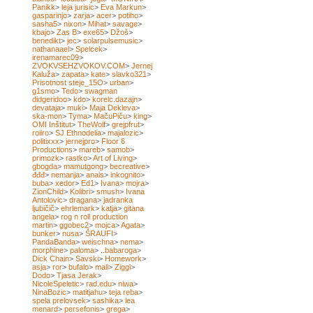
Panikk
>
leja jurisic
>
Eva Markun
>
gasparinjo
>
zarja
>
acer
>
potiho
>
sasha5
>
nixon
>
Mihat
>
savage
>
kbajo
>
Zas B
>
exe65
>
Džoš
>
benedikt
>
jec
>
solarpulsemusic
>
nathanaael
>
Spelcek
>
irenamarec09
>
ZVOKVSEHZVOKOV.COM
>
Jernej
Kaluža
>
zapata
>
kate
>
slavko321
>
Prisotnost steje_15O
>
urban
>
g1smo
>
Tedo
>
swagman
didgeridoo
>
kdo
>
korelc.dazajn
>
devataja
>
muki
>
Maja Dekleva
>
ska-mon
>
Tyma
>
MačuPiču
>
king
>
OMI Inštitut
>
TheWolf
>
grejpfrut
>
roiiro
>
SJ Ethnodelia
>
majalozic
>
politixxx
>
jernejpro
>
Floor 6
Productions
>
mareb
>
samob
>
primozk
>
rastko
>
Art of Living
>
gbogda
>
mamutgong
>
becreative
>
đđđ
>
nemanja
>
anais
>
inkognito
>
buba
>
xedor
>
Ed1
>
Ivana
>
mojra
>
ZionChild
>
Kolibri
>
smush
>
Ivana
Antolovic
>
dragana
>
jadranka
ljubičič
>
ehrlemark
>
katja
>
gitana
angela
>
rog n roll production
martin
>
ggobec2
>
mojca
>
Agata
>
bunker
>
nusa
>
ŠRAUFI
>
PandaBanda
>
weischna
>
nema
>
morphine
>
paloma
>
..babaroga
>
Dick Chain
>
Savski
>
Homework
>
asja
>
ror
>
bufalo
>
mali
>
Ziggi
>
Dodo
>
Tjasa Jerak
>
NicoleSpeletic
>
rad.edu
>
niwa
>
NinaBozic
>
matitjahu
>
teja reba
>
spela prelovsek
>
sashika
>
lea
menard
>
persefonis
>
grega
>