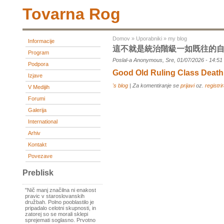
Tovarna Rog
Domov
»
Uporabniki
»
my blog
Informacije
這不就是統治階級一如既往的
Program
Poslal-a Anonymous, Sre, 01/07/2026 - 14:51
Podpora
Good Old Ruling Class Death
Izjave
's blog
| Za komentiranje se
prijavi
oz.
registrir
V Medijih
Forumi
Galerija
International
Arhiv
Kontakt
Povezave
Preblisk
"Nič manj značilna ni enakost
pravic v staroslovanskih
družbah. Polno pooblastilo je
pripadalo celotni skupnosti, in
zatorej so se morali sklepi
sprejemati soglasno. Prvotno