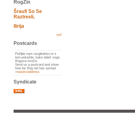
RogZin
Šraufi So Se
Raztresli,
Ilirija
več
Postcards
Pošljite nam razglednico in s
tem pokažite, kako daleč sega
Rogova mreža.
Send us a postcard and show
how far Rog net has spread.
>
naslov/address
Syndicate