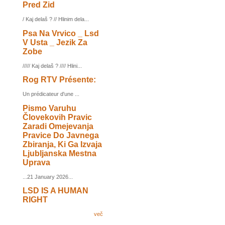
Pred Zid
/ Kaj delaš ? // Hlinim dela...
Psa Na Vrvico _ Lsd
V Usta _ Jezik Za
Zobe
///// Kaj delaš ? //// Hlini...
Rog RTV Présente:
Un prédicateur d'une ...
Pismo Varuhu
Človekovih Pravic
Zaradi Omejevanja
Pravice Do Javnega
Zbiranja, Ki Ga Izvaja
Ljubljanska Mestna
Uprava
...21 January 2026...
LSD IS A HUMAN
RIGHT
več