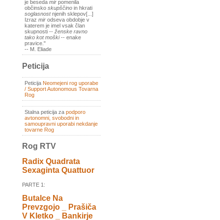
je beseda
mir
pomenila
občinsko
skupščino
in hkrati
soglasnost
njenih sklepov[...]
Izraz
mir
odseva obdobje v
katerem je imel vsak član
skupnosti --
ženske ravno
tako kot moški
-- enake
pravice."
-- M. Eliade
Peticija
Peticija
Neomejeni rog uporabe
/ Support Autonomous Tovarna
Rog
Stalna peticija za
podporo
avtonomni, svobodni in
samoupravni uporabi nekdanje
tovarne Rog
Rog RTV
Radix Quadrata
Sexaginta Quattuor
PARTE 1:
Butalce Na
Prevzgojo _ Prašiča
V Kletko _ Bankirje