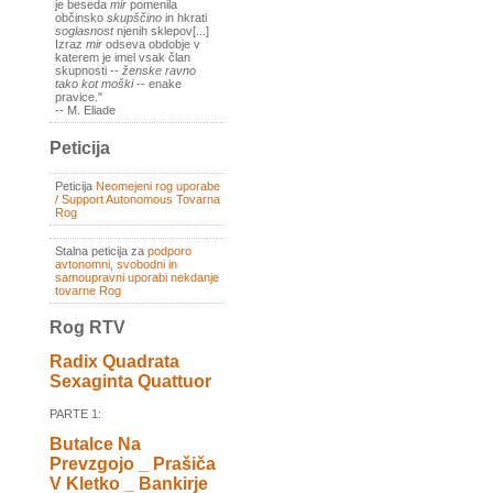
je beseda
mir
pomenila
občinsko
skupščino
in hkrati
soglasnost
njenih sklepov[...]
Izraz
mir
odseva obdobje v
katerem je imel vsak član
skupnosti --
ženske ravno
tako kot moški
-- enake
pravice."
-- M. Eliade
Peticija
Peticija
Neomejeni rog uporabe
/ Support Autonomous Tovarna
Rog
Stalna peticija za
podporo
avtonomni, svobodni in
samoupravni uporabi nekdanje
tovarne Rog
Rog RTV
Radix Quadrata
Sexaginta Quattuor
PARTE 1:
Butalce Na
Prevzgojo _ Prašiča
V Kletko _ Bankirje