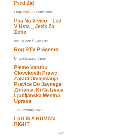
Pred Zid
/ Kaj delaš ? // Hlinim dela...
Psa Na Vrvico _ Lsd
V Usta _ Jezik Za
Zobe
///// Kaj delaš ? //// Hlini...
Rog RTV Présente:
Un prédicateur d'une ...
Pismo Varuhu
Človekovih Pravic
Zaradi Omejevanja
Pravice Do Javnega
Zbiranja, Ki Ga Izvaja
Ljubljanska Mestna
Uprava
...21 January 2026...
LSD IS A HUMAN
RIGHT
več