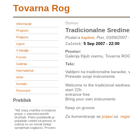
Tovarna Rog
Domov
Informacije
Tradicionalne Sredin
Program
Poslal-a
kaptive
, Pon, 03/09/2007 
Podpora
Začetek:
5 Sep 2007 - 22:00
Izjave
V Medijih
Prostor:
Galerija Kljub vsemu, Tovarna ROG
Forumi
Telo:
Galerija
International
Vabljeni na tradicionalne karaoke, v
Prinesite svoje instrumente.
Arhiv
Kontakt
Welcome to the tradicional wednes
start 22h
Povezave
entrance free
Bring your own instruments
Preblisk
Keep on groove
"Nič manj značilna ni enakost
pravic v staroslovanskih
Za komentiranje se
prijavi
oz.
regist
družbah. Polno pooblastilo je
pripadalo celotni skupnosti, in
zatorej so se morali sklepi
sprejemati soglasno. Prvotno