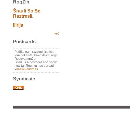
RogZin
Šraufi So Se
Raztresli,
Ilirija
več
Postcards
Pošljite nam razglednico in s
tem pokažite, kako daleč sega
Rogova mreža.
Send us a postcard and show
how far Rog net has spread.
>
naslov/address
Syndicate