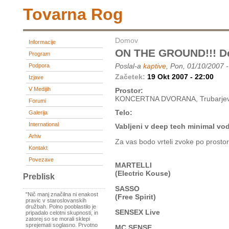
Tovarna Rog
Domov
Informacije
ON THE GROUND!!! De
Program
Poslal-a
kaptive
, Pon, 01/10/2007 
Podpora
Začetek:
19 Okt 2007 - 22:00
Izjave
V Medijih
Prostor:
KONCERTNA DVORANA, Trubarjev
Forumi
Telo:
Galerija
International
Vabljeni v deep tech minimal vo
Arhiv
Za vas bodo vrteli zvoke po prosto
Kontakt
Povezave
MARTELLI
(Electric Kouse)
Preblisk
SASSO
"Nič manj značilna ni enakost
(Free Spirit)
pravic v staroslovanskih
družbah. Polno pooblastilo je
SENSEX Live
pripadalo celotni skupnosti, in
zatorej so se morali sklepi
sprejemati soglasno. Prvotno
MC SENSE