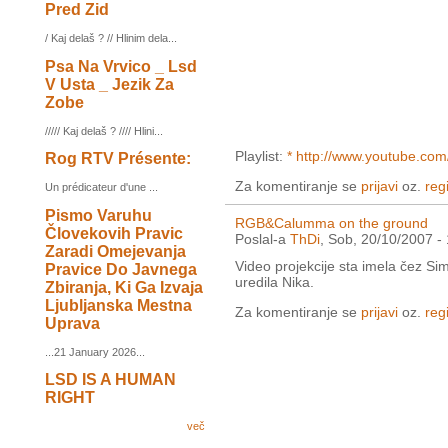
Pred Zid
/ Kaj delaš ? // Hlinim dela...
Psa Na Vrvico _ Lsd
V Usta _ Jezik Za
Zobe
///// Kaj delaš ? //// Hlini...
Playlist:
* http://www.youtube.c
Rog RTV Présente:
Za komentiranje se
prijavi
oz.
regi
Un prédicateur d'une ...
Pismo Varuhu
RGB&Calumma on the ground
Človekovih Pravic
Poslal-a
ThDi
, Sob, 20/10/2007 -
Zaradi Omejevanja
Video projekcije sta imela čez Si
Pravice Do Javnega
uredila Nika.
Zbiranja, Ki Ga Izvaja
Ljubljanska Mestna
Za komentiranje se
prijavi
oz.
regi
Uprava
...21 January 2026...
LSD IS A HUMAN
RIGHT
več