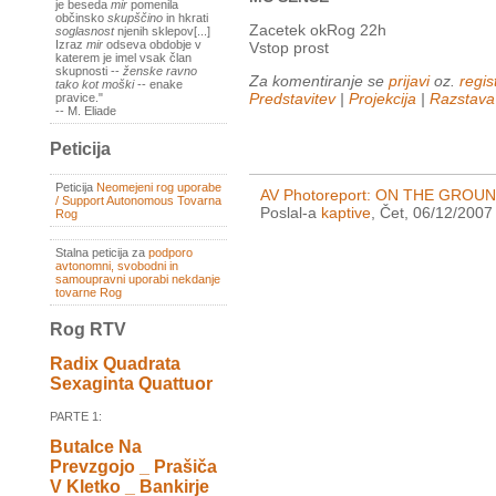
je beseda
mir
pomenila
občinsko
skupščino
in hkrati
Zacetek okRog 22h
soglasnost
njenih sklepov[...]
Izraz
mir
odseva obdobje v
Vstop prost
katerem je imel vsak član
skupnosti --
ženske ravno
Za komentiranje se
prijavi
oz.
regist
tako kot moški
-- enake
Predstavitev
|
Projekcija
|
Razstava
pravice."
-- M. Eliade
Peticija
Peticija
Neomejeni rog uporabe
AV Photoreport: ON THE GROUND
/ Support Autonomous Tovarna
Poslal-a
kaptive
, Čet, 06/12/2007
Rog
Stalna peticija za
podporo
avtonomni, svobodni in
samoupravni uporabi nekdanje
tovarne Rog
Rog RTV
Radix Quadrata
Sexaginta Quattuor
PARTE 1:
Butalce Na
Prevzgojo _ Prašiča
V Kletko _ Bankirje