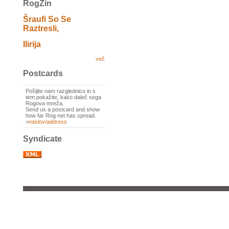
RogZin
Šraufi So Se
Raztresli,
Ilirija
več
Postcards
Pošljite nam razglednico in s
tem pokažite, kako daleč sega
Rogova mreža.
Send us a postcard and show
how far Rog net has spread.
>
naslov/address
Syndicate