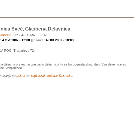
nica Sveč, Glasbena Delavnica
a
kaptive
, Čet, 04/10/2007 - 09:37
k:
4 Okt 2007 - 12:00 ||
Konec:
4 Okt 2007 - 18:00
:
A ROG, Trubarjeva 72
 na delavnico sveč, in glasbeno delavnico, ki se bo dogajala skozi dan. Vse delavnice so
ne. Vabljeni vsi
ntiranje se
prijavi
oz.
registriraj
|
koledar
Delavnica