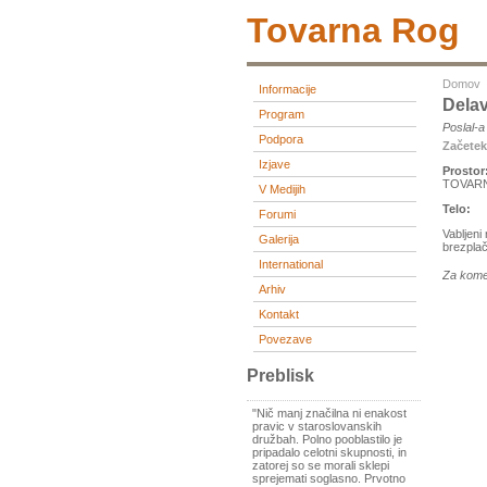
Tovarna Rog
Domov
Informacije
Delav
Program
Poslal-
Podpora
Začete
Izjave
Prostor
TOVARN
V Medijih
Telo:
Forumi
Vabljeni
Galerija
brezplač
International
Za kome
Arhiv
Kontakt
Povezave
Preblisk
"Nič manj značilna ni enakost
pravic v staroslovanskih
družbah. Polno pooblastilo je
pripadalo celotni skupnosti, in
zatorej so se morali sklepi
sprejemati soglasno. Prvotno