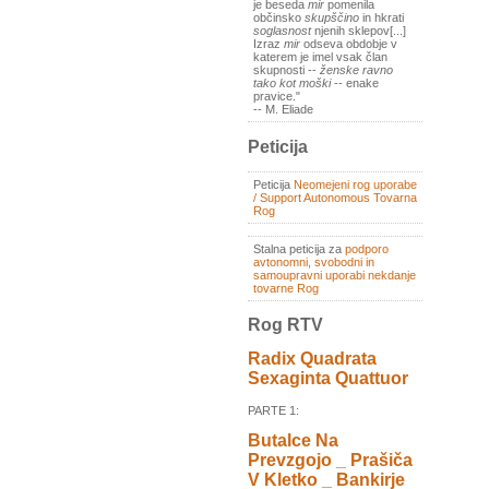
je beseda
mir
pomenila
občinsko
skupščino
in hkrati
soglasnost
njenih sklepov[...]
Izraz
mir
odseva obdobje v
katerem je imel vsak član
skupnosti --
ženske ravno
tako kot moški
-- enake
pravice."
-- M. Eliade
Peticija
Peticija
Neomejeni rog uporabe
/ Support Autonomous Tovarna
Rog
Stalna peticija za
podporo
avtonomni, svobodni in
samoupravni uporabi nekdanje
tovarne Rog
Rog RTV
Radix Quadrata
Sexaginta Quattuor
PARTE 1:
Butalce Na
Prevzgojo _ Prašiča
V Kletko _ Bankirje