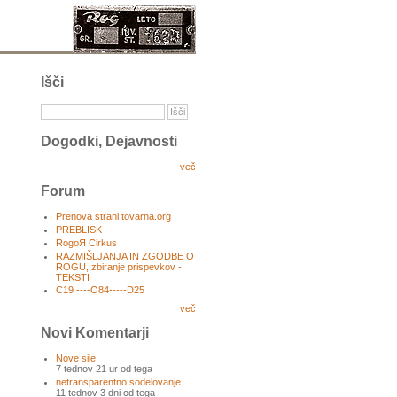
Išči
Dogodki, Dejavnosti
več
Forum
Prenova strani tovarna.org
PREBLISK
RogoЯ Cirkus
RAZMIŠLJANJA IN ZGODBE O
ROGU, zbiranje prispevkov -
TEKSTI
C19 ----O84-----D25
več
Novi Komentarji
Nove sile
7 tednov 21 ur od tega
netransparentno sodelovanje
11 tednov 3 dni od tega