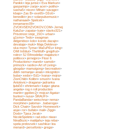
Panikk
>
leja jurisic
>
Eva Markun
>
gasparinjo
>
zarja
>
acer
>
potiho
>
sasha5
>
nixon
>
Mihat
>
savage
>
kbajo
>
Zas B
>
exe65
>
Džoš
>
benedikt
>
jec
>
solarpulsemusic
>
nathanaael
>
Spelcek
>
irenamarec09
>
ZVOKVSEHZVOKOV.COM
>
Jernej
Kaluža
>
zapata
>
kate
>
slavko321
>
Prisotnost steje_15O
>
urban
>
g1smo
>
Tedo
>
swagman
didgeridoo
>
kdo
>
korelc.dazajn
>
devataja
>
muki
>
Maja Dekleva
>
ska-mon
>
Tyma
>
MačuPiču
>
king
>
OMI Inštitut
>
TheWolf
>
grejpfrut
>
roiiro
>
SJ Ethnodelia
>
majalozic
>
politixxx
>
jernejpro
>
Floor 6
Productions
>
mareb
>
samob
>
primozk
>
rastko
>
Art of Living
>
gbogda
>
mamutgong
>
becreative
>
đđđ
>
nemanja
>
anais
>
inkognito
>
buba
>
xedor
>
Ed1
>
Ivana
>
mojra
>
ZionChild
>
Kolibri
>
smush
>
Ivana
Antolovic
>
dragana
>
jadranka
ljubičič
>
ehrlemark
>
katja
>
gitana
angela
>
rog n roll production
martin
>
ggobec2
>
mojca
>
Agata
>
bunker
>
nusa
>
ŠRAUFI
>
PandaBanda
>
weischna
>
nema
>
morphine
>
paloma
>
..babaroga
>
Dick Chain
>
Savski
>
Homework
>
asja
>
ror
>
bufalo
>
mali
>
Ziggi
>
Dodo
>
Tjasa Jerak
>
NicoleSpeletic
>
rad.edu
>
niwa
>
NinaBozic
>
matitjahu
>
teja reba
>
spela prelovsek
>
sashika
>
lea
menard
>
persefonis
>
grega
>