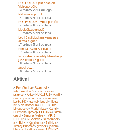
POTHOT027 jam session -
Videoporočilo
13 tednov 22 ur od tega
Nebojša si je zvil...
14 tednov 4 dni od tega
POTHOT026 - VIdeoporočilo
14 tednov 6 dni od tega
ideološka pomlad?
17 tednov 5 dni od tega
Letni časi Ljubljanskega jazz
okteta z gosti
17 tednov 5 dni od tega
Prihaja POMLAD plakat
17 tednov 6 dni od tega
fotografije pomladi ljubljanskega
jazz okteta z gosti
18 tednov 3 dni od tega
zgodi se,...
18 tednov 5 dni od tega
Aktivni
>
PeraRocha
>
Svantevit
>
fotkosmotko32
>
neticnemis
>
praprah
>
Ajda
>
KUKUKU1
>
Vasilij
>
morregard
>
tjasac
>
haramaki
>
barba363
>
gamsi
>
kozel
>
Illegal
Kru
>
drustvohum
>
DEE-I
>
Tor
Lindstrand
>
MaticKrizaj
>
Kantri
>
Bučman
>
tipovej
>
ELCANA
>
simi
>
gazui
>
Simona Mehle
>
HARIS
PILTON
>
NSpeletic
>
september
>
a
>
High-I
>
Karakuma
>
željkica
>
Jernej Pribošič
>
grahek
>
jasna
>
blanco
>
loudica
>
joga
>
MONIKA
>