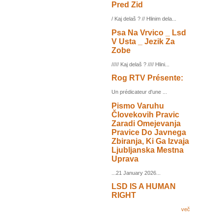
Pred Zid
/ Kaj delaš ? // Hlinim dela...
Psa Na Vrvico _ Lsd
V Usta _ Jezik Za
Zobe
///// Kaj delaš ? //// Hlini...
Rog RTV Présente:
Un prédicateur d'une ...
Pismo Varuhu
Človekovih Pravic
Zaradi Omejevanja
Pravice Do Javnega
Zbiranja, Ki Ga Izvaja
Ljubljanska Mestna
Uprava
...21 January 2026...
LSD IS A HUMAN
RIGHT
več