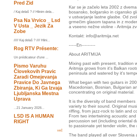
Pred Zid
Kar se je začelo leta 2002 z dvem
bosansko, bolgarsko in cigansko g
/ Kaj delaš ? // Hlinim dela...
v ustvarjanje lastne glasbe. Od zvok
Psa Na Vrvico _ Lsd
grmečim glasom tapana in z moderno
V Usta _ Jezik Za
a vseeno nežne violine - Aritmija z
Zobe
Kontakt: info@aritmija.net
///// Kaj delaš ? //// Hlini...
-----En---------
Rog RTV Présente:
About ARITMIJA
Un prédicateur d'une ...
Mixing past with present, tradition 
Pismo Varuhu
Aritmija grows from it's Balkan root
Človekovih Pravic
peninsula and watered by it's temper
Zaradi Omejevanja
Pravice Do Javnega
What began with two guitars in 2002,
Macedonian, Bosnian, Bulgarian an
Zbiranja, Ki Ga Izvaja
concentrating on original material.
Ljubljanska Mestna
Uprava
It is the diversity of band members
variety to their sound. Original mus
...21 January 2026...
riffing, from jazz-rock to latin and 
LSD IS A HUMAN
From two intertwining acoustic and 
percussion set (including oriental
RIGHT
to passionate yet tender violin, the
več
The band played all over Slovenia 