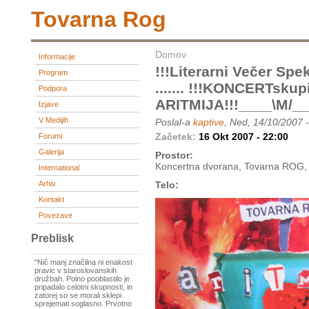
Tovarna Rog
Domov
Informacije
!!!Literarni Večer Spek
Program
....... !!!KONCERTsku
Podpora
ARITMIJA!!!____\m/__
Izjave
V Medijih
Poslal-a
kaptive
, Ned, 14/10/2007 
Začetek:
16 Okt 2007 - 22:00
Forumi
Galerija
Prostor:
Koncertna dvorana, Tovarna ROG, 
International
Arhiv
Telo:
Kontakt
Povezave
Preblisk
"Nič manj značilna ni enakost
pravic v staroslovanskih
družbah. Polno pooblastilo je
pripadalo celotni skupnosti, in
zatorej so se morali sklepi
sprejemati soglasno. Prvotno