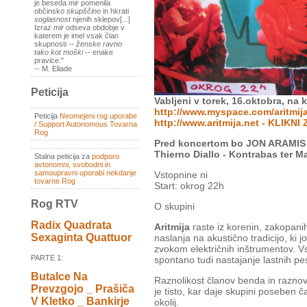
je beseda
mir
pomenila
občinsko
skupščino
in hkrati
soglasnost
njenih sklepov[...]
Izraz
mir
odseva obdobje v
katerem je imel vsak član
skupnosti --
ženske ravno
tako kot moški
-- enake
pravice."
-- M. Eliade
Peticija
Vabljeni v torek, 16.oktobra, na
http://www.myspace.com/aritmij
Peticija
Neomejeni rog uporabe
http://www.aritmija.net - KLIKN
/ Support Autonomous Tovarna
Rog
Pred koncertom bo JON ARAMIS b
Thierno Diallo - Kontrabas ter Ma
Stalna peticija za
podporo
avtonomni, svobodni in
samoupravni uporabi nekdanje
Vstopnine ni
tovarne Rog
Start: okrog 22h
Rog RTV
O skupini
Radix Quadrata
Aritmija
raste iz korenin, zakopani
Sexaginta Quattuor
naslanja na akustično tradicijo, ki 
zvokom električnih inštrumentov. V
PARTE 1:
spontano tudi nastajanje lastnih pe
Butalce Na
Raznolikost članov benda in raznovrs
Prevzgojo _ Prašiča
je tisto, kar daje skupini poseben č
V Kletko _ Bankirje
okolij.