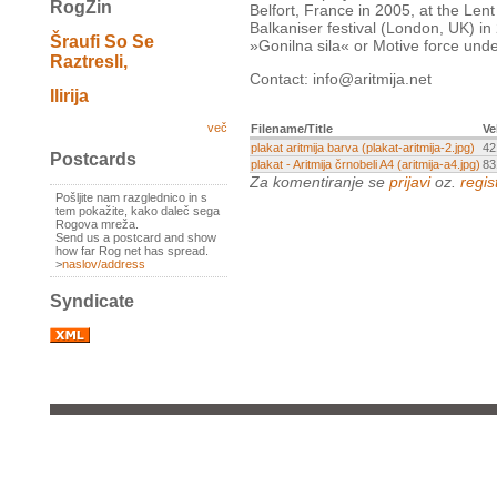
RogZin
Belfort, France in 2005, at the Lent
Balkaniser festival (London, UK) in 
Šraufi So Se
»Gonilna sila« or Motive force unde
Raztresli,
Contact: info@aritmija.net
Ilirija
več
Filename/Title
Ve
plakat aritmija barva (plakat-aritmija-2.jpg)
42
Postcards
plakat - Aritmija črnobeli A4 (aritmija-a4.jpg)
83
Za komentiranje se
prijavi
oz.
regist
Pošljite nam razglednico in s
tem pokažite, kako daleč sega
Rogova mreža.
Send us a postcard and show
how far Rog net has spread.
>
naslov/address
Syndicate