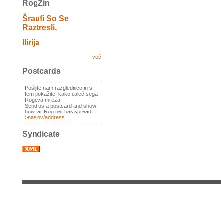
RogZin
Šraufi So Se
Raztresli,
Ilirija
več
Postcards
Pošljite nam razglednico in s
tem pokažite, kako daleč sega
Rogova mreža.
Send us a postcard and show
how far Rog net has spread.
>
naslov/address
Syndicate