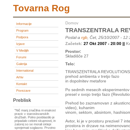
Tovarna Rog
Domov
Informacije
TRANSZENTRALA RE
Program
Poslal-a
rgb
, Čet, 25/10/2007 - 12:
Podpora
Začetek:
27 Okt 2007 - 20:00 ||
K
Izjave
V Medijih
Prostor:
Skladišče 27
Forumi
Telo:
Galerija
International
TRANSZENTRALA REVOLUTIONS
prehod ambienta v tretjo fazo
Arhiv
in dopolnitev metafore
Kontakt
Po sedmih mesecih eksperimentov 
Povezave
presel v svojo tretjo fazo (Revoluti
Preblisk
Prehod bo zaznamovan z akusticno p
video), kuhanim
"Nič manj značilna ni enakost
vinom, sektom, absintom, hashisom 
pravic v staroslovanskih
družbah. Polno pooblastilo je
Avtor, ki je v prostoru prezivel 7 
pripadalo celotni skupnosti, in
zatorej so se morali sklepi
prostora in drzave na neimenovan
sprejemati soglasno. Prvotno