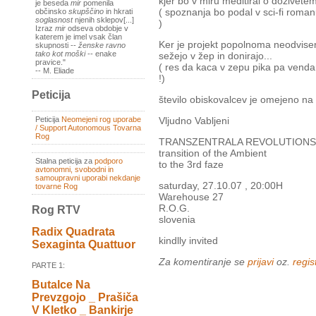
kjer bo v miru meditiral o doživetem
je beseda
mir
pomenila
( spoznanja bo podal v sci-fi roman
občinsko
skupščino
in hkrati
soglasnost
njenih sklepov[...]
)
Izraz
mir
odseva obdobje v
katerem je imel vsak član
Ker je projekt popolnoma neodvisen
skupnosti --
ženske ravno
tako kot moški
-- enake
sežejo v žep in donirajo...
pravice."
( res da kaca v zepu pika pa vendar
-- M. Eliade
!)
Peticija
število obiskovalcev je omejeno na
Peticija
Neomejeni rog uporabe
Vljudno Vabljeni
/ Support Autonomous Tovarna
Rog
TRANSZENTRALA REVOLUTIONS
transition of the Ambient
Stalna peticija za
podporo
to the 3rd faze
avtonomni, svobodni in
samoupravni uporabi nekdanje
saturday, 27.10.07 , 20:00H
tovarne Rog
Warehouse 27
R.O.G.
Rog RTV
slovenia
Radix Quadrata
kindlly invited
Sexaginta Quattuor
Za komentiranje se
prijavi
oz.
regist
PARTE 1:
Butalce Na
Prevzgojo _ Prašiča
V Kletko _ Bankirje