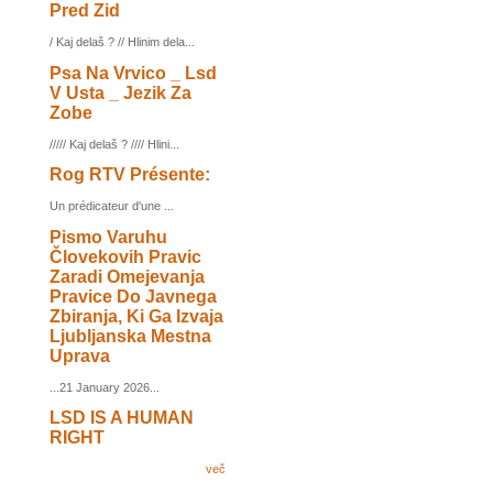
Pred Zid
/ Kaj delaš ? // Hlinim dela...
Psa Na Vrvico _ Lsd
V Usta _ Jezik Za
Zobe
///// Kaj delaš ? //// Hlini...
Rog RTV Présente:
Un prédicateur d'une ...
Pismo Varuhu
Človekovih Pravic
Zaradi Omejevanja
Pravice Do Javnega
Zbiranja, Ki Ga Izvaja
Ljubljanska Mestna
Uprava
...21 January 2026...
LSD IS A HUMAN
RIGHT
več