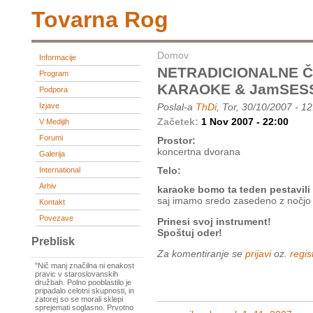
Tovarna Rog
Domov
Informacije
NETRADICIONALNE Č
Program
KARAOKE & JamSES
Podpora
Izjave
Poslal-a
ThDi
, Tor, 30/10/2007 - 1
Začetek:
1 Nov 2007 - 22:00
V Medijih
Forumi
Prostor:
koncertna dvorana
Galerija
Telo:
International
Arhiv
karaoke bomo ta teden pestavili 
saj imamo sredo zasedeno z nočjo 
Kontakt
Povezave
Prinesi svoj instrument!
Spoštuj oder!
Preblisk
Za komentiranje se
prijavi
oz.
regist
"Nič manj značilna ni enakost
pravic v staroslovanskih
družbah. Polno pooblastilo je
pripadalo celotni skupnosti, in
zatorej so se morali sklepi
sprejemati soglasno. Prvotno