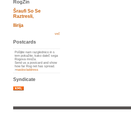
RogZin
Šraufi So Se
Raztresli,
Ilirija
več
Postcards
Pošljite nam razglednico in s
tem pokažite, kako daleč sega
Rogova mreža.
Send us a postcard and show
how far Rog net has spread.
>
naslov/address
Syndicate