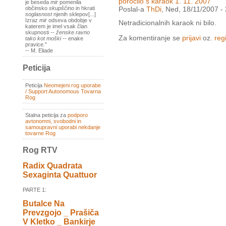
porocilo s karaok 1. 11. 2007
je beseda
mir
pomenila
Poslal-a
ThDi
, Ned, 18/11/2007 -
občinsko
skupščino
in hkrati
soglasnost
njenih sklepov[...]
Izraz
mir
odseva obdobje v
Netradicionalnih karaok ni bilo.
katerem je imel vsak član
skupnosti --
ženske ravno
Za komentiranje se
prijavi
oz.
regi
tako kot moški
-- enake
pravice."
-- M. Eliade
Peticija
Peticija
Neomejeni rog uporabe
/ Support Autonomous Tovarna
Rog
Stalna peticija za
podporo
avtonomni, svobodni in
samoupravni uporabi nekdanje
tovarne Rog
Rog RTV
Radix Quadrata
Sexaginta Quattuor
PARTE 1:
Butalce Na
Prevzgojo _ Prašiča
V Kletko _ Bankirje