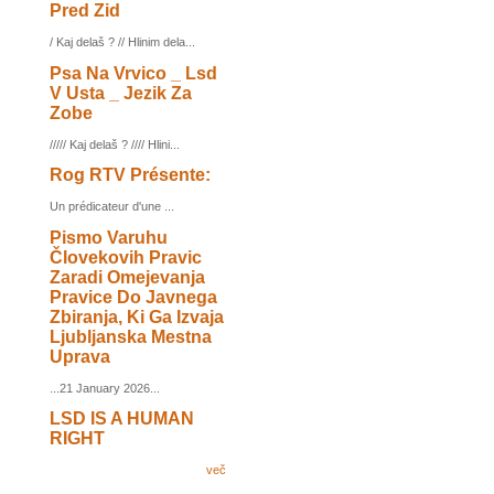
Pred Zid
/ Kaj delaš ? // Hlinim dela...
Psa Na Vrvico _ Lsd
V Usta _ Jezik Za
Zobe
///// Kaj delaš ? //// Hlini...
Rog RTV Présente:
Un prédicateur d'une ...
Pismo Varuhu
Človekovih Pravic
Zaradi Omejevanja
Pravice Do Javnega
Zbiranja, Ki Ga Izvaja
Ljubljanska Mestna
Uprava
...21 January 2026...
LSD IS A HUMAN
RIGHT
več