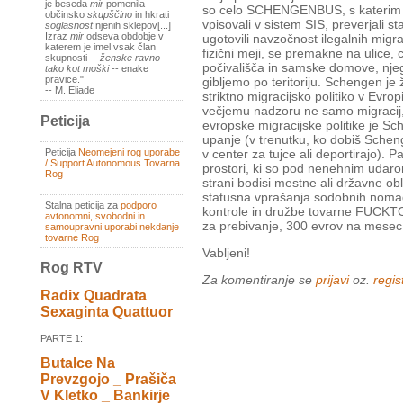
je beseda
mir
pomenila
so celo SCHENGENBUS, s katerim bod
občinsko
skupščino
in hkrati
vpisovali v sistem SIS, preverjali st
soglasnost
njenih sklepov[...]
Izraz
mir
odseva obdobje v
ugotovili navzočnost ilegalnih migra
katerem je imel vsak član
fizični meji, se premakne na ulice, 
skupnosti --
ženske ravno
počivališča in samske domove, njeg
tako kot moški
-- enake
pravice."
gibljemo po teritoriju. Schengen je
-- M. Eliade
striktno migracijsko politiko v Evro
večjemu nadzoru ne samo migracij, 
Peticija
evropske migracijske politike je Sc
upanje (v trenutku, ko dobiš Schen
Peticija
Neomejeni rog uporabe
v center za tujce ali deportirajo). 
/ Support Autonomous Tovarna
prostori, ki so pod nenehnim udarom 
Rog
strani bodisi mestne ali državne obl
statusna vprašanja sodobnih nomado
Stalna peticija za
podporo
kontrole in družbe tovarne FUCKTOR
avtonomni, svobodni in
za prebivanje, 300 evrov na mesec z
samoupravni uporabi nekdanje
tovarne Rog
Vabljeni!
Rog RTV
Za komentiranje se
prijavi
oz.
regist
Radix Quadrata
Sexaginta Quattuor
PARTE 1:
Butalce Na
Prevzgojo _ Prašiča
V Kletko _ Bankirje