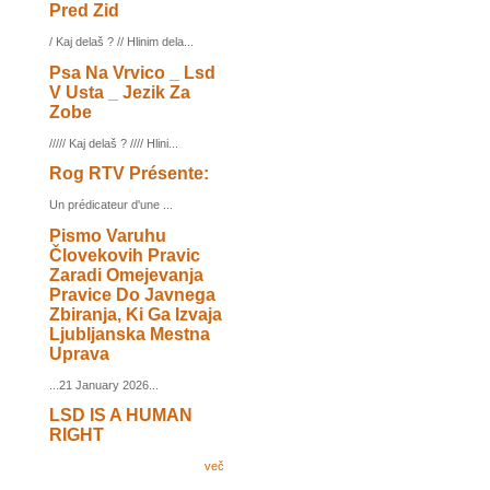
Pred Zid
/ Kaj delaš ? // Hlinim dela...
Psa Na Vrvico _ Lsd
V Usta _ Jezik Za
Zobe
///// Kaj delaš ? //// Hlini...
Rog RTV Présente:
Un prédicateur d'une ...
Pismo Varuhu
Človekovih Pravic
Zaradi Omejevanja
Pravice Do Javnega
Zbiranja, Ki Ga Izvaja
Ljubljanska Mestna
Uprava
...21 January 2026...
LSD IS A HUMAN
RIGHT
več