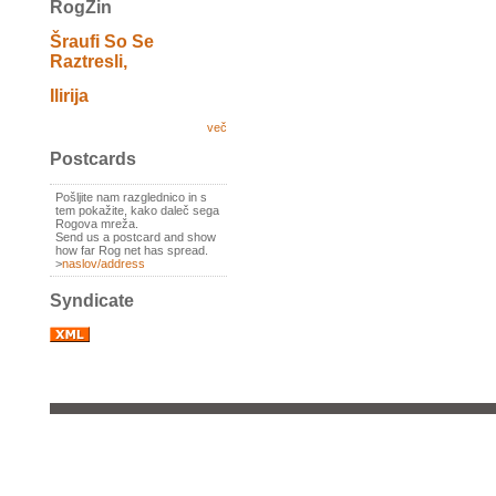
RogZin
Šraufi So Se
Raztresli,
Ilirija
več
Postcards
Pošljite nam razglednico in s
tem pokažite, kako daleč sega
Rogova mreža.
Send us a postcard and show
how far Rog net has spread.
>
naslov/address
Syndicate