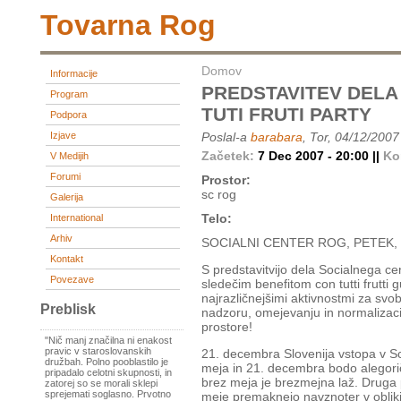
Tovarna Rog
Domov
Informacije
PREDSTAVITEV DELA
Program
TUTI FRUTI PARTY
Podpora
Izjave
Poslal-a
barabara
, Tor, 04/12/2007
Začetek:
7 Dec 2007 - 20:00 ||
Ko
V Medijih
Forumi
Prostor:
sc rog
Galerija
Telo:
International
Arhiv
SOCIALNI CENTER ROG, PETEK,
Kontakt
S predstavitvijo dela Socialnega cen
Povezave
sledečim benefitom con tutti frutt
najrazličnejšimi aktivnostmi za svob
Preblisk
nadzoru, omejevanju in normalizaci
prostore!
"Nič manj značilna ni enakost
pravic v staroslovanskih
21. decembra Slovenija vstopa v S
družbah. Polno pooblastilo je
meja in 21. decembra bodo alegorič
pripadalo celotni skupnosti, in
brez meja je brezmejna laž. Druga
zatorej so se morali sklepi
sprejemati soglasno. Prvotno
meje premaknejo navznoter v obliki 