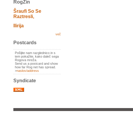
RogZin
Šraufi So Se
Raztresli,
Ilirija
več
Postcards
Pošljite nam razglednico in s
tem pokažite, kako daleč sega
Rogova mreža.
Send us a postcard and show
how far Rog net has spread.
>
naslov/address
Syndicate