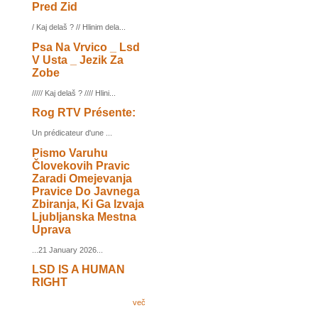
Pred Zid
/ Kaj delaš ? // Hlinim dela...
Psa Na Vrvico _ Lsd
V Usta _ Jezik Za
Zobe
///// Kaj delaš ? //// Hlini...
Rog RTV Présente:
Un prédicateur d'une ...
Pismo Varuhu
Človekovih Pravic
Zaradi Omejevanja
Pravice Do Javnega
Zbiranja, Ki Ga Izvaja
Ljubljanska Mestna
Uprava
...21 January 2026...
LSD IS A HUMAN
RIGHT
več