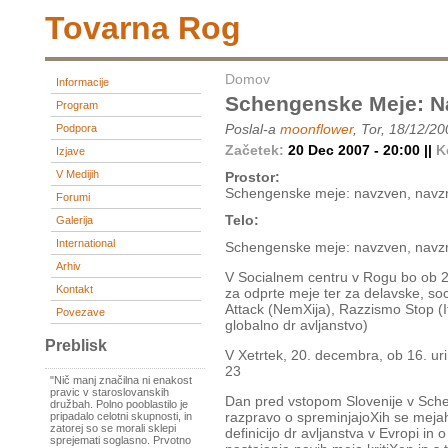
Tovarna Rog
Domov
Informacije
Schengenske Meje: Na
Program
Poslal-a
moonflower
, Tor, 18/12/20
Podpora
Začetek:
20 Dec 2007 - 20:00 ||
K
Izjave
V Medijih
Prostor:
Schengenske meje: navzven, navzn
Forumi
Telo:
Galerija
International
Schengenske meje: navzven, navzn
Arhiv
V Socialnem centru v Rogu bo ob 20. 
Kontakt
za odprte meje ter za delavske, soc
Attack (NemХija), Razzismo Stop (It
Povezave
globalno dr avljanstvo)
Preblisk
V Хetrtek, 20. decembra, ob 16. uri 
23
"Nič manj značilna ni enakost
pravic v staroslovanskih
Dan pred vstopom Slovenije v Sc
družbah. Polno pooblastilo je
razpravo o spreminjajoХih se meja
pripadalo celotni skupnosti, in
zatorej so se morali sklepi
definicijo dr avljanstva v Evropi in 
sprejemati soglasno. Prvotno