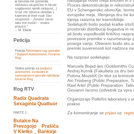
nastajanja novih meja kritiХen in s 
je beseda
mir
pomenila
Proces dekonstrukcije in rekonstruk
občinsko
skupščino
in hkrati
soglasnost
njenih sklepov[...]
EU v Schengensko obmoХje, bomo ob
Izraz
mir
odseva obdobje v
evropske meje, Хlenjenja dru be k
katerem je imel vsak član
irjenja rasizma ter ksenofobije.
skupnosti --
ženske ravno
tako kot moški
-- enake
SodelujoХi bodo podali kratke izto
pravice."
prostorski distribuciji bogastva in r
-- M. Eliade
ali bodo vzpodbuditi kritiХno razpr
povezane premike v razumevanju pr
Peticija
posega vanjo. Obenem bodo sku ali
premiki suverenosti kot nadzora n
Peticija
Neomejeni rog uporabe
/ Support Autonomous Tovarna
Na razpravi sodelujejo:
Rog
Manuela Bojad ijev (Goldsmiths Co
Stalna peticija za
podporo
Andrej Kurnik (Fakulteta za dru be
avtonomni, svobodni in
Polona MozetiХ (In titut za kriminolo
samoupravni uporabi nekdanje
tovarne Rog
Airi Triisberg (Public Preparation, Ta
Rael Artel (Public Preparation, Talin
Rog RTV
Giovanni Iacono (odvetnik za vpra a
Radix Quadrata
Organizirajo PolitiХni laboratorij v 
Sexaginta Quattuor
prakso
Za komentiranje se
prijavi
oz.
regist
PARTE 1:
Butalce Na
Prevzgojo _ Prašiča
V Kletko _ Bankirje