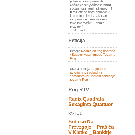
je beseda
mir
pomenila
občinsko
skupščino
in hkrati
soglasnost
njenih sklepov[...]
Izraz
mir
odseva obdobje v
katerem je imel vsak član
skupnosti --
ženske ravno
tako kot moški
-- enake
pravice."
-- M. Eliade
Peticija
Peticija
Neomejeni rog uporabe
/ Support Autonomous Tovarna
Rog
Stalna peticija za
podporo
avtonomni, svobodni in
samoupravni uporabi nekdanje
tovarne Rog
Rog RTV
Radix Quadrata
Sexaginta Quattuor
PARTE 1:
Butalce Na
Prevzgojo _ Prašiča
V Kletko _ Bankirje