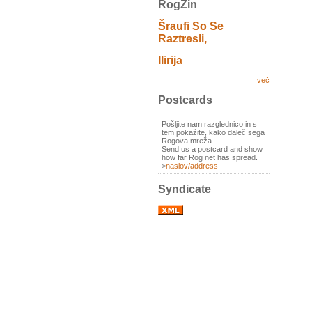
RogZin
Šraufi So Se
Raztresli,
Ilirija
več
Postcards
Pošljite nam razglednico in s
tem pokažite, kako daleč sega
Rogova mreža.
Send us a postcard and show
how far Rog net has spread.
>
naslov/address
Syndicate