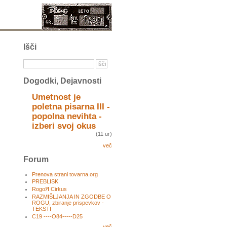
Išči
Dogodki, Dejavnosti
Umetnost je
poletna pisarna III -
popolna nevihta -
izberi svoj okus
(11 ur)
več
Forum
Prenova strani tovarna.org
PREBLISK
RogoЯ Cirkus
RAZMIŠLJANJA IN ZGODBE O
ROGU, zbiranje prispevkov -
TEKSTI
C19 ----O84-----D25
več