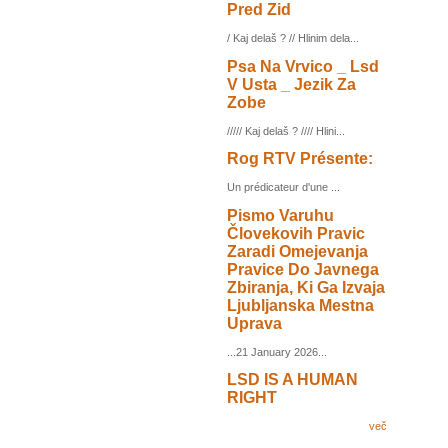
Pred Zid
/ Kaj delaš ? // Hlinim dela...
Psa Na Vrvico _ Lsd
V Usta _ Jezik Za
Zobe
///// Kaj delaš ? //// Hlini...
Rog RTV Présente:
Un prédicateur d'une ...
Pismo Varuhu
Človekovih Pravic
Zaradi Omejevanja
Pravice Do Javnega
Zbiranja, Ki Ga Izvaja
Ljubljanska Mestna
Uprava
...21 January 2026...
LSD IS A HUMAN
RIGHT
več