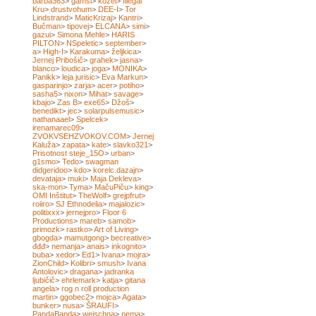
barba363
>
gamsi
>
kozel
>
Illegal
Kru
>
drustvohum
>
DEE-I
>
Tor
Lindstrand
>
MaticKrizaj
>
Kantri
>
Bučman
>
tipovej
>
ELCANA
>
simi
>
gazui
>
Simona Mehle
>
HARIS
PILTON
>
NSpeletic
>
september
>
a
>
High-I
>
Karakuma
>
željkica
>
Jernej Pribošič
>
grahek
>
jasna
>
blanco
>
loudica
>
joga
>
MONIKA
>
Panikk
>
leja jurisic
>
Eva Markun
>
gasparinjo
>
zarja
>
acer
>
potiho
>
sasha5
>
nixon
>
Mihat
>
savage
>
kbajo
>
Zas B
>
exe65
>
Džoš
>
benedikt
>
jec
>
solarpulsemusic
>
nathanaael
>
Spelcek
>
irenamarec09
>
ZVOKVSEHZVOKOV.COM
>
Jernej
Kaluža
>
zapata
>
kate
>
slavko321
>
Prisotnost steje_15O
>
urban
>
g1smo
>
Tedo
>
swagman
didgeridoo
>
kdo
>
korelc.dazajn
>
devataja
>
muki
>
Maja Dekleva
>
ska-mon
>
Tyma
>
MačuPiču
>
king
>
OMI Inštitut
>
TheWolf
>
grejpfrut
>
roiiro
>
SJ Ethnodelia
>
majalozic
>
politixxx
>
jernejpro
>
Floor 6
Productions
>
mareb
>
samob
>
primozk
>
rastko
>
Art of Living
>
gbogda
>
mamutgong
>
becreative
>
đđđ
>
nemanja
>
anais
>
inkognito
>
buba
>
xedor
>
Ed1
>
Ivana
>
mojra
>
ZionChild
>
Kolibri
>
smush
>
Ivana
Antolovic
>
dragana
>
jadranka
ljubičič
>
ehrlemark
>
katja
>
gitana
angela
>
rog n roll production
martin
>
ggobec2
>
mojca
>
Agata
>
bunker
>
nusa
>
ŠRAUFI
>
PandaBanda
>
weischna
>
nema
>