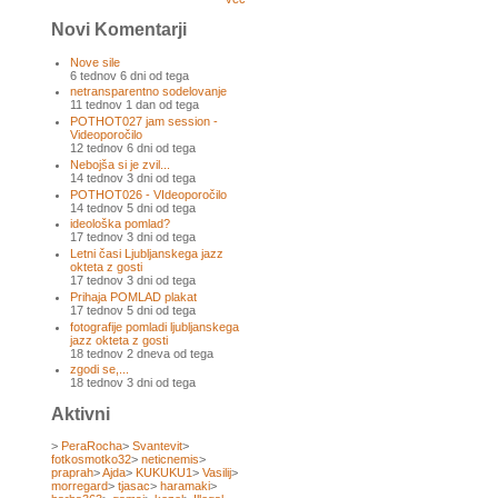
Novi Komentarji
Nove sile
6 tednov 6 dni od tega
netransparentno sodelovanje
11 tednov 1 dan od tega
POTHOT027 jam session -
Videoporočilo
12 tednov 6 dni od tega
Nebojša si je zvil...
14 tednov 3 dni od tega
POTHOT026 - VIdeoporočilo
14 tednov 5 dni od tega
ideološka pomlad?
17 tednov 3 dni od tega
Letni časi Ljubljanskega jazz
okteta z gosti
17 tednov 3 dni od tega
Prihaja POMLAD plakat
17 tednov 5 dni od tega
fotografije pomladi ljubljanskega
jazz okteta z gosti
18 tednov 2 dneva od tega
zgodi se,...
18 tednov 3 dni od tega
Aktivni
>
PeraRocha
>
Svantevit
>
fotkosmotko32
>
neticnemis
>
praprah
>
Ajda
>
KUKUKU1
>
Vasilij
>
morregard
>
tjasac
>
haramaki
>