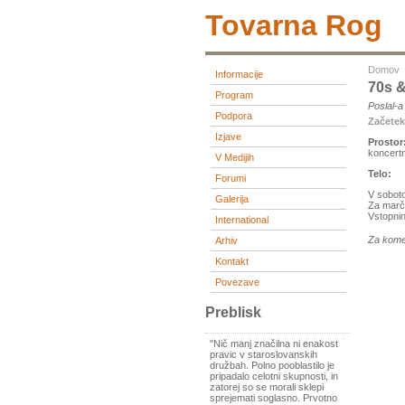
Tovarna Rog
Domov
Informacije
70s &
Program
Poslal-
Podpora
Začete
Izjave
Prostor
koncert
V Medijih
Telo:
Forumi
V soboto
Galerija
Za marče
Vstopnin
International
Za kome
Arhiv
Kontakt
Povezave
Preblisk
"Nič manj značilna ni enakost
pravic v staroslovanskih
družbah. Polno pooblastilo je
pripadalo celotni skupnosti, in
zatorej so se morali sklepi
sprejemati soglasno. Prvotno