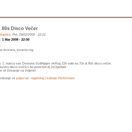
 80s Disco Večer
a
kaptive
, Pet, 29/02/2008 - 22:21
k:
1 Mar 2008 - 22:00
:
na dvorana, tovarna rog
, 1. marca vas Dvorana Vzdihljajev okRog 22h vabi na 70s & 80s disco večer.
vsko disco vročico bo poskrbel dj 1tz2getlaid.
e ni! Donacije za-željene!
ntiranje se
prijavi
oz.
registriraj
|
koledar
Performans