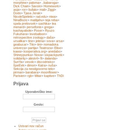
morphine
>
paloma
>
..babaroga
>
Dick Chain
>
Savski
>
Homework
>
asja
>
ror
>
bufalo
>
mali
>
Ziggi
>
Dodo
>
Tjasa Jerak
>
NicoleSpeletic
>
rad.edu
>
niwa
>
NinaBozic
>
matitjahu
>
teja reba
>
spela prelovsek
>
sashika
>
lea
menard
>
persefonis
>
grega
>
kashayabole
>
Poser
>
Ryuzo
Fukuhara
>
loveballoon
>
retrospective zoology
>
daša
>
ursalikar
>
tine
>
jelena
>
sova
>
arsa
>
geabucar
>
Tito
>
tini
>
nomadska
univerza
>
partija
>
Teatroza
>
Elise
>
kawa
>
kooperativa.org
>
anedabo
>
Shineypunka
>
Nova
>
sixpackpunk
>
solidarity
>
alesk4
>
ft
>
dalanda
>
SunYa
>
vesolc
>
discodrisko
>
špelček
>
dimon
>
Katra
>
nuša
>
Sekcija za neodgovorno telo
>
pirman
>
barabara
>
moonflower
>
Parisien
>
rgb
>
Mitar
>
kaptive
>
ThDi
Prijava
Uporabniško ime:
Geslo:
Ustvari nov račun