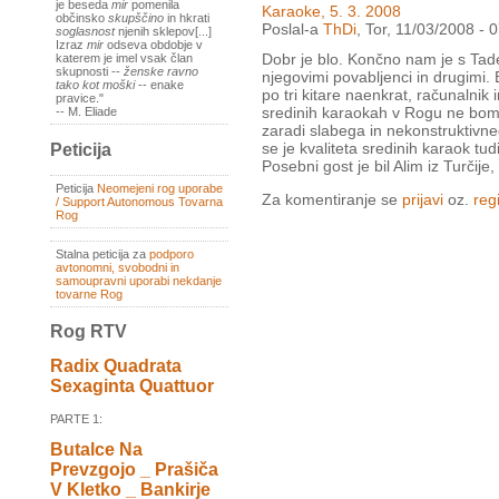
je beseda
mir
pomenila
Karaoke, 5. 3. 2008
občinsko
skupščino
in hkrati
Poslal-a
ThDi
, Tor, 11/03/2008 - 
soglasnost
njenih sklepov[...]
Izraz
mir
odseva obdobje v
Dobr je blo. Končno nam je s Tade
katerem je imel vsak član
skupnosti --
ženske ravno
njegovimi povabljenci in drugimi. 
tako kot moški
-- enake
po tri kitare naenkrat, računalnik 
pravice."
sredinih karaokah v Rogu ne bomo v
-- M. Eliade
zaradi slabega in nekonstruktivn
se je kvaliteta sredinih karaok tu
Peticija
Posebni gost je bil Alim iz Turčije,
Peticija
Neomejeni rog uporabe
Za komentiranje se
prijavi
oz.
regi
/ Support Autonomous Tovarna
Rog
Stalna peticija za
podporo
avtonomni, svobodni in
samoupravni uporabi nekdanje
tovarne Rog
Rog RTV
Radix Quadrata
Sexaginta Quattuor
PARTE 1:
Butalce Na
Prevzgojo _ Prašiča
V Kletko _ Bankirje