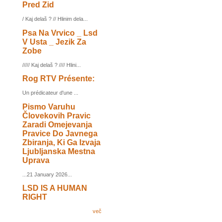
Pred Zid
/ Kaj delaš ? // Hlinim dela...
Psa Na Vrvico _ Lsd
V Usta _ Jezik Za
Zobe
///// Kaj delaš ? //// Hlini...
Rog RTV Présente:
Un prédicateur d'une ...
Pismo Varuhu
Človekovih Pravic
Zaradi Omejevanja
Pravice Do Javnega
Zbiranja, Ki Ga Izvaja
Ljubljanska Mestna
Uprava
...21 January 2026...
LSD IS A HUMAN
RIGHT
več