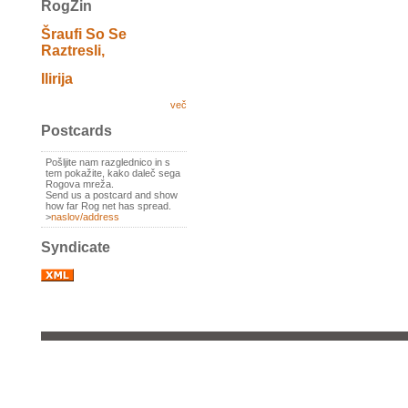
RogZin
Šraufi So Se
Raztresli,
Ilirija
več
Postcards
Pošljite nam razglednico in s
tem pokažite, kako daleč sega
Rogova mreža.
Send us a postcard and show
how far Rog net has spread.
>
naslov/address
Syndicate