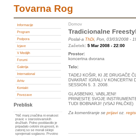
Tovarna Rog
Domov
Informacije
Tradicionalne Frees
Program
Poslal-a
ThDi
, Pon, 03/03/2008 - 1
Podpora
Začetek:
5 Mar 2008 - 22:00
Izjave
V Medijih
Prostor:
koncertna dvorana
Forumi
Telo:
Galerija
International
TADEJ KOŠIR, KI JE DRUGAČE 
DVAKRAT IGRALI V KONCERTNI 
Arhiv
SESSION 5. 3. 2008.
Kontakt
GLASBENIKI, VABLJENI!
Povezave
PRINESITE SVOJE INSTRUMENTE
TUDI BOBNARJI! (VSAJ PALČKE)
Preblisk
Za komentiranje se
prijavi
oz.
regist
"Nič manj značilna ni enakost
pravic v staroslovanskih
družbah. Polno pooblastilo je
pripadalo celotni skupnosti, in
zatorej so se morali sklepi
sprejemati soglasno. Prvotno