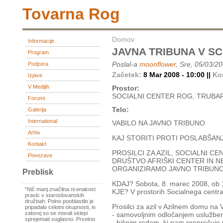
Tovarna Rog
Domov
Informacije
JAVNA TRIBUNA V S
Program
Poslal-a
moonflower
, Sre, 05/03/20
Podpora
Začetek:
8 Mar 2008 - 10:00 ||
Ko
Izjave
V Medijih
Prostor:
SOCIALNI CENTER ROG, TRUBAR
Forumi
Telo:
Galerija
International
VABILO NA JAVNO TRIBUNO
Arhiv
KAJ STORITI PROTI POSLABŠAN
Kontakt
PROSILCI ZA AZIL, SOCIALNI CE
Povezave
DRUŠTVO AFRIŠKI CENTER IN NE
ORGANIZIRAMO JAVNO TRIBUN
Preblisk
KDAJ? Sobota, 8. marec 2008, ob 10
"Nič manj značilna ni enakost
KJE? V prostorih Socialnega centr
pravic v staroslovanskih
družbah. Polno pooblastilo je
Prosilci za azil v Azilnem domu na
pripadalo celotni skupnosti, in
zatorej so se morali sklepi
- samovoljnim odločanjem uslužbe
sprejemati soglasno. Prvotno
- hišnim redom, ki nam preprečuje 