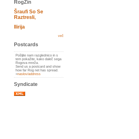
RogZin
Šraufi So Se
Raztresli,
Ilirija
več
Postcards
Pošljite nam razglednico in s
tem pokažite, kako daleč sega
Rogova mreža.
Send us a postcard and show
how far Rog net has spread.
>
naslov/address
Syndicate