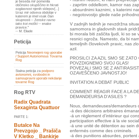
je beseda
mir
pomenila
- zaprtim oddelkom, kamor nas zapi
občinsko
skupščino
in hkrati
soglasnost
njenih sklepov[...]
- absurdnimi kaznimi, s katerimi nam
Izraz
mir
odseva obdobje v
- negotovostjo glede naše prihodnos
katerem je imel vsak član
skupnosti --
ženske ravno
V zadnjih tednih je nevzdržna situ
tako kot moški
-- enake
pravice."
samomora in gladovnih stavk pridrža
-- M. Eliade
bi morala biti zaščita ljudi, ki so s
resnici ogroža. Namesto, da bi na
Peticija
temeljnih človekovih pravic, nas zl
azil.
Peticija
Neomejeni rog uporabe
/ Support Autonomous Tovarna
PROSILCI ZA AZIL SMO SE ZATO
Rog
POVZDIGNEMO SVOJ GLAS!
POVEZALI SMO SE Z ANTIRASIST
Stalna peticija za
podporo
OZAVEŠČENO JAVNOSTJO!
avtonomni, svobodni in
samoupravni uporabi nekdanje
INVITATION A DEBAT PUBLIC
tovarne Rog
COMMENT REAGIR FACE A LA DE
Rog RTV
DEMANDEURSA D’ASILES ?
Radix Quadrata
Nous, demandeuses/demandeurs d’a
Sexaginta Quattuor
-á des décisions arbitraires émanan
-á un règlement d’intérieur qui cons
PARTE 1:
participation effective á la vie socia
Butalce Na
-á une unité de détention au sein 
Prevzgojo _ Prašiča
enfermés comme des criminels.
-á des punitions absurdes, portent at
V Kletko _ Bankirje