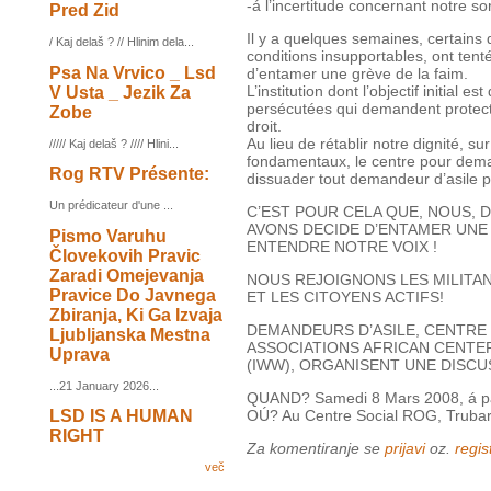
-á l’incertitude concernant notre sor
Pred Zid
Il y a quelques semaines, certains
/ Kaj delaš ? // Hlinim dela...
conditions insupportables, ont tent
Psa Na Vrvico _ Lsd
d’entamer une grève de la faim.
L’institution dont l’objectif initial 
V Usta _ Jezik Za
persécutées qui demandent protect
Zobe
droit.
Au lieu de rétablir notre dignité, s
///// Kaj delaš ? //// Hlini...
fondamentaux, le centre pour dema
Rog RTV Présente:
dissuader tout demandeur d’asile po
Un prédicateur d'une ...
C’EST POUR CELA QUE, NOUS, 
AVONS DECIDE D’ENTAMER UNE
Pismo Varuhu
ENTENDRE NOTRE VOIX !
Človekovih Pravic
Zaradi Omejevanja
NOUS REJOIGNONS LES MILITAN
Pravice Do Javnega
ET LES CITOYENS ACTIFS!
Zbiranja, Ki Ga Izvaja
DEMANDEURS D’ASILE, CENTRE 
Ljubljanska Mestna
ASSOCIATIONS AFRICAN CENTE
Uprava
(IWW), ORGANISENT UNE DISCU
...21 January 2026...
QUAND? Samedi 8 Mars 2008, á par
LSD IS A HUMAN
OÚ? Au Centre Social ROG, Trubarj
RIGHT
Za komentiranje se
prijavi
oz.
regist
več