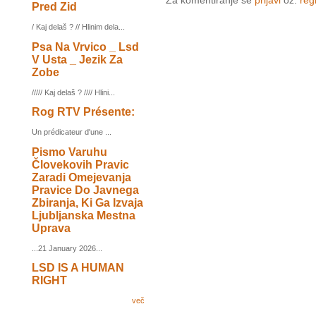
Za komentiranje se
prijavi
oz.
regi
Pred Zid
/ Kaj delaš ? // Hlinim dela...
Psa Na Vrvico _ Lsd
V Usta _ Jezik Za
Zobe
///// Kaj delaš ? //// Hlini...
Rog RTV Présente:
Un prédicateur d'une ...
Pismo Varuhu
Človekovih Pravic
Zaradi Omejevanja
Pravice Do Javnega
Zbiranja, Ki Ga Izvaja
Ljubljanska Mestna
Uprava
...21 January 2026...
LSD IS A HUMAN
RIGHT
več