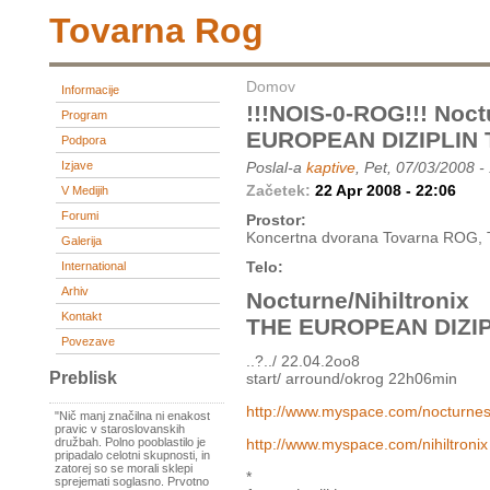
Tovarna Rog
Domov
Informacije
!!!NOIS-0-ROG!!! Noct
Program
EUROPEAN DIZIPLIN
Podpora
Izjave
Poslal-a
kaptive
, Pet, 07/03/2008 -
Začetek:
22 Apr 2008 - 22:06
V Medijih
Forumi
Prostor:
Koncertna dvorana Tovarna ROG, 
Galerija
Telo:
International
Arhiv
Nocturne/Nihiltronix
Kontakt
THE EUROPEAN DIZI
Povezave
..?../ 22.04.2oo8
Preblisk
start/ arround/okrog 22h06min
http://www.myspace.com/nocturne
"Nič manj značilna ni enakost
pravic v staroslovanskih
http://www.myspace.com/nihiltronix
družbah. Polno pooblastilo je
pripadalo celotni skupnosti, in
zatorej so se morali sklepi
*
sprejemati soglasno. Prvotno