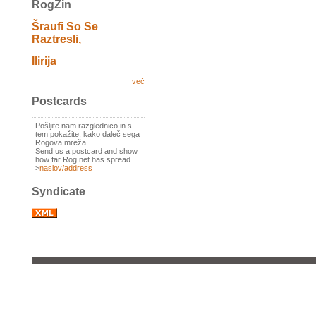
RogZin
Šraufi So Se
Raztresli,
Ilirija
več
Postcards
Pošljite nam razglednico in s
tem pokažite, kako daleč sega
Rogova mreža.
Send us a postcard and show
how far Rog net has spread.
>
naslov/address
Syndicate