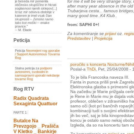
for me it will be very strange story
je beseda
mir
pomenila
občinsko
skupščino
in hkrati
after many year absence in the old c
soglasnost
njenih sklepov[...]
Trubarjeva cesta... famous bridges,
Izraz
mir
odseva obdobje v
many good time..K4 Klub..
katerem je imel vsak član
skupnosti --
ženske ravno
tako kot moški
-- enake
from: SAPHI 0+!
pravice."
-- M. Eliade
Za komentiranje se
prijavi
oz.
regist
Predstavitev
|
Projekcija
Peticija
Peticija
Neomejeni rog uporabe
/ Support Autonomous Tovarna
Rog
poročilo s koncerta Nocturne/Nihil
Stalna peticija za
podporo
Poslal-a
ThDi
, Pet, 25/04/2008 - 
avtonomni, svobodni in
samoupravni uporabi nekdanje
To je bila Francoska naveza III.
tovarne Rog
Fanta in punca prišli prek Zagreb
Elektronska glasba s primesmi gle
Rog RTV
Na začetku je Marie prižgala cerkv
je Rene in Marie mu je dajala vokal
Radix Quadrata
profesor, oblečen v zdravniško hal
Sexaginta Quattuor
samo oči (kot pri bančnih roparjih
kombinaciji tudi s svojimi efektiran
PARTE 1:
jih bo več, saj je bila kinopreds
koncu je ostalo samo nekaj oboževa
Butalce Na
Izgleda, da so na koncertu tam nare
Prevzgojo _ Prašiča
V Kletko _ Bankirje