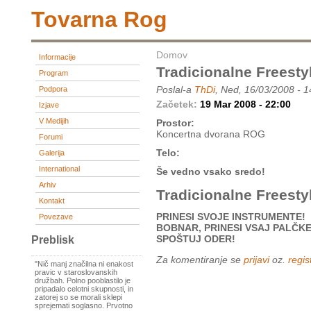
Tovarna Rog
Domov
Informacije
Tradicionalne Frees
Program
Poslal-a
ThDi
, Ned, 16/03/2008 - 1
Podpora
Začetek:
19 Mar 2008 - 22:00
Izjave
V Medijih
Prostor:
Koncertna dvorana ROG
Forumi
Telo:
Galerija
International
Še vedno vsako sredo!
Arhiv
Tradicionalne Frees
Kontakt
PRINESI SVOJE INSTRUMENTE!
Povezave
BOBNAR, PRINESI VSAJ PALČKE
SPOŠTUJ ODER!
Preblisk
Za komentiranje se
prijavi
oz.
regist
"Nič manj značilna ni enakost
pravic v staroslovanskih
družbah. Polno pooblastilo je
pripadalo celotni skupnosti, in
zatorej so se morali sklepi
sprejemati soglasno. Prvotno