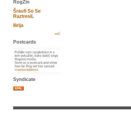
RogZin
Šraufi So Se
Raztresli,
Ilirija
več
Postcards
Pošljite nam razglednico in s
tem pokažite, kako daleč sega
Rogova mreža.
Send us a postcard and show
how far Rog net has spread.
>
naslov/address
Syndicate