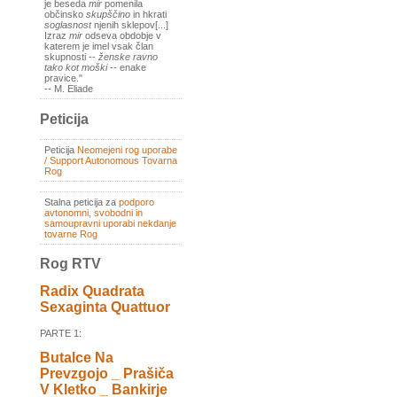
je beseda
mir
pomenila
občinsko
skupščino
in hkrati
soglasnost
njenih sklepov[...]
Izraz
mir
odseva obdobje v
katerem je imel vsak član
skupnosti --
ženske ravno
tako kot moški
-- enake
pravice."
-- M. Eliade
Peticija
Peticija
Neomejeni rog uporabe
/ Support Autonomous Tovarna
Rog
Stalna peticija za
podporo
avtonomni, svobodni in
samoupravni uporabi nekdanje
tovarne Rog
Rog RTV
Radix Quadrata
Sexaginta Quattuor
PARTE 1:
Butalce Na
Prevzgojo _ Prašiča
V Kletko _ Bankirje