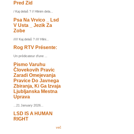
Pred Zid
/ Kaj delaš ? // Hlinim dela...
Psa Na Vrvico _ Lsd
V Usta _ Jezik Za
Zobe
///// Kaj delaš ? //// Hlini...
Rog RTV Présente:
Un prédicateur d'une ...
Pismo Varuhu
Človekovih Pravic
Zaradi Omejevanja
Pravice Do Javnega
Zbiranja, Ki Ga Izvaja
Ljubljanska Mestna
Uprava
...21 January 2026...
LSD IS A HUMAN
RIGHT
več