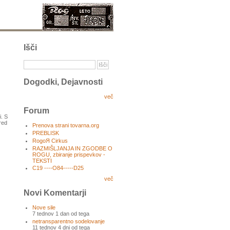
Išči
Dogodki, Dejavnosti
več
Forum
i. S
red
Prenova strani tovarna.org
PREBLISK
RogoЯ Cirkus
RAZMIŠLJANJA IN ZGODBE O
ROGU, zbiranje prispevkov -
TEKSTI
C19 ----O84-----D25
več
Novi Komentarji
Nove sile
7 tednov 1 dan od tega
netransparentno sodelovanje
11 tednov 4 dni od tega