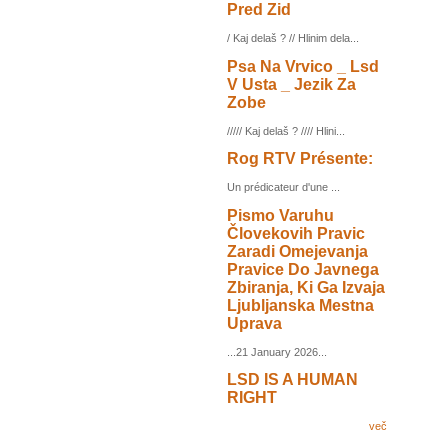
Pred Zid
/ Kaj delaš ? // Hlinim dela...
Psa Na Vrvico _ Lsd
V Usta _ Jezik Za
Zobe
///// Kaj delaš ? //// Hlini...
Rog RTV Présente:
Un prédicateur d'une ...
Pismo Varuhu
Človekovih Pravic
Zaradi Omejevanja
Pravice Do Javnega
Zbiranja, Ki Ga Izvaja
Ljubljanska Mestna
Uprava
...21 January 2026...
LSD IS A HUMAN
RIGHT
več