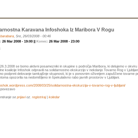
arnostna Karavana Infoshoka Iz Maribora V Rogu
a
barabara
, Sre, 26/03/2008 - 00:46
k:
26 Mar 2008 - 19:00 ||
Konec:
26 Mar 2008 - 23:00
:
26.3.2008 se bomo aktivni posamezniki in skupine s področja Maribora, ki delujemo v okviru
ne koalicije Infoshok odpravili na solidarnostno ekskurzijo v nekdanjo Tovarno Rog v Ljubljan
mo podpreti delovanje tamkajšnje skupnosti, ki je s ponovnim oživetjem zapuščene tovarne p
toma opozorila na nedomišljeno in špekulativno rabo javnih prostorov v Ljubljani.
nfoshok.wordpress.com/2008/03/25/solidarnostna-ekskurzija-v-tovarno-rog-v-ljubljani/
a povezavo
ntiranje se
prijavi
oz.
registriraj
|
koledar