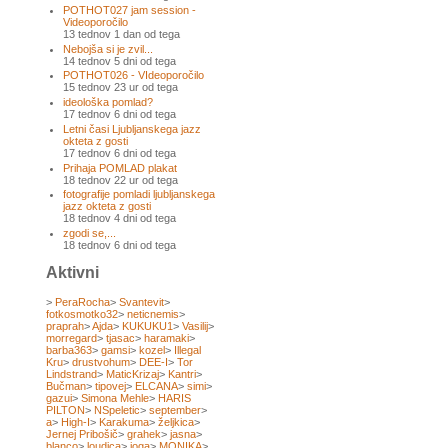
POTHOT027 jam session -
Videoporočilo
13 tednov 1 dan od tega
Nebojša si je zvil...
14 tednov 5 dni od tega
POTHOT026 - VIdeoporočilo
15 tednov 23 ur od tega
ideološka pomlad?
17 tednov 6 dni od tega
Letni časi Ljubljanskega jazz
okteta z gosti
17 tednov 6 dni od tega
Prihaja POMLAD plakat
18 tednov 22 ur od tega
fotografije pomladi ljubljanskega
jazz okteta z gosti
18 tednov 4 dni od tega
zgodi se,...
18 tednov 6 dni od tega
Aktivni
>
PeraRocha
>
Svantevit
>
fotkosmotko32
>
neticnemis
>
praprah
>
Ajda
>
KUKUKU1
>
Vasilij
>
morregard
>
tjasac
>
haramaki
>
barba363
>
gamsi
>
kozel
>
Illegal
Kru
>
drustvohum
>
DEE-I
>
Tor
Lindstrand
>
MaticKrizaj
>
Kantri
>
Bučman
>
tipovej
>
ELCANA
>
simi
>
gazui
>
Simona Mehle
>
HARIS
PILTON
>
NSpeletic
>
september
>
a
>
High-I
>
Karakuma
>
željkica
>
Jernej Pribošič
>
grahek
>
jasna
>
blanco
>
loudica
>
joga
>
MONIKA
>