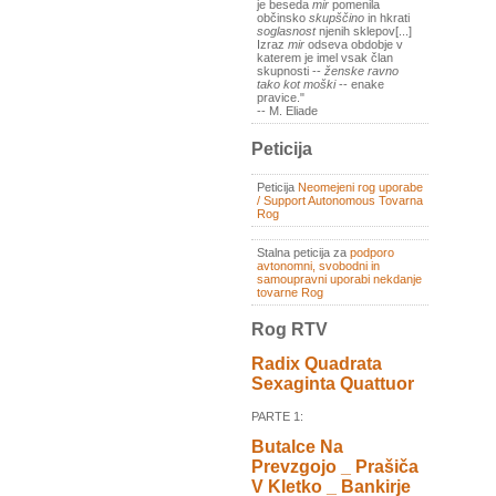
je beseda
mir
pomenila
občinsko
skupščino
in hkrati
soglasnost
njenih sklepov[...]
Izraz
mir
odseva obdobje v
katerem je imel vsak član
skupnosti --
ženske ravno
tako kot moški
-- enake
pravice."
-- M. Eliade
Peticija
Peticija
Neomejeni rog uporabe
/ Support Autonomous Tovarna
Rog
Stalna peticija za
podporo
avtonomni, svobodni in
samoupravni uporabi nekdanje
tovarne Rog
Rog RTV
Radix Quadrata
Sexaginta Quattuor
PARTE 1:
Butalce Na
Prevzgojo _ Prašiča
V Kletko _ Bankirje