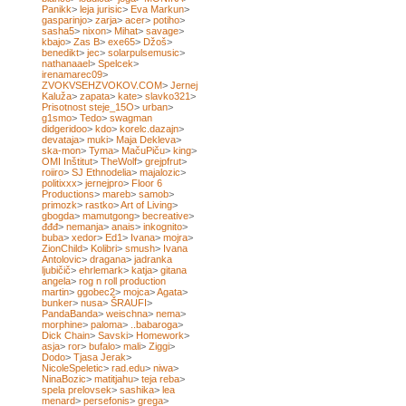
Panikk
>
leja jurisic
>
Eva Markun
>
gasparinjo
>
zarja
>
acer
>
potiho
>
sasha5
>
nixon
>
Mihat
>
savage
>
kbajo
>
Zas B
>
exe65
>
Džoš
>
benedikt
>
jec
>
solarpulsemusic
>
nathanaael
>
Spelcek
>
irenamarec09
>
ZVOKVSEHZVOKOV.COM
>
Jernej
Kaluža
>
zapata
>
kate
>
slavko321
>
Prisotnost steje_15O
>
urban
>
g1smo
>
Tedo
>
swagman
didgeridoo
>
kdo
>
korelc.dazajn
>
devataja
>
muki
>
Maja Dekleva
>
ska-mon
>
Tyma
>
MačuPiču
>
king
>
OMI Inštitut
>
TheWolf
>
grejpfrut
>
roiiro
>
SJ Ethnodelia
>
majalozic
>
politixxx
>
jernejpro
>
Floor 6
Productions
>
mareb
>
samob
>
primozk
>
rastko
>
Art of Living
>
gbogda
>
mamutgong
>
becreative
>
đđđ
>
nemanja
>
anais
>
inkognito
>
buba
>
xedor
>
Ed1
>
Ivana
>
mojra
>
ZionChild
>
Kolibri
>
smush
>
Ivana
Antolovic
>
dragana
>
jadranka
ljubičič
>
ehrlemark
>
katja
>
gitana
angela
>
rog n roll production
martin
>
ggobec2
>
mojca
>
Agata
>
bunker
>
nusa
>
ŠRAUFI
>
PandaBanda
>
weischna
>
nema
>
morphine
>
paloma
>
..babaroga
>
Dick Chain
>
Savski
>
Homework
>
asja
>
ror
>
bufalo
>
mali
>
Ziggi
>
Dodo
>
Tjasa Jerak
>
NicoleSpeletic
>
rad.edu
>
niwa
>
NinaBozic
>
matitjahu
>
teja reba
>
spela prelovsek
>
sashika
>
lea
menard
>
persefonis
>
grega
>