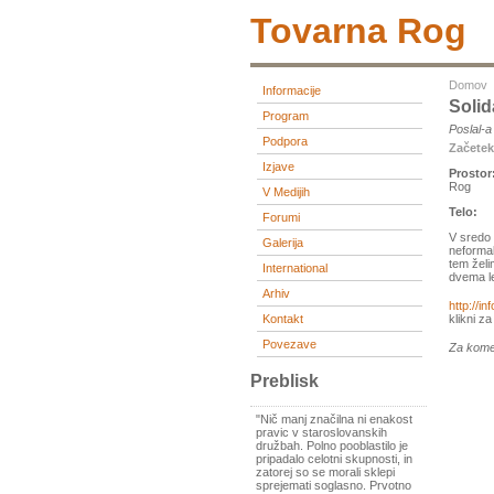
Tovarna Rog
Domov
Informacije
Solid
Program
Poslal-
Podpora
Začete
Izjave
Prostor
Rog
V Medijih
Telo:
Forumi
V sredo 
Galerija
neformal
tem želi
International
dvema le
Arhiv
http://i
Kontakt
klikni z
Povezave
Za kome
Preblisk
"Nič manj značilna ni enakost
pravic v staroslovanskih
družbah. Polno pooblastilo je
pripadalo celotni skupnosti, in
zatorej so se morali sklepi
sprejemati soglasno. Prvotno