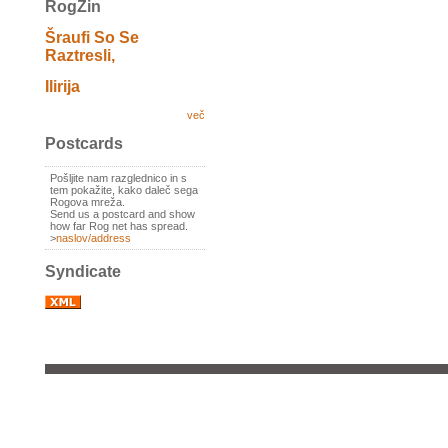
RogZin
Šraufi So Se
Raztresli,
Ilirija
več
Postcards
Pošljite nam razglednico in s
tem pokažite, kako daleč sega
Rogova mreža.
Send us a postcard and show
how far Rog net has spread.
>
naslov/address
Syndicate