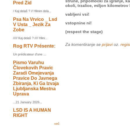
strune, pripomočki za igranje, ka
Pred Zid
okoli, trzalice, miljon kilometro
/ Kaj delaš ? // Hlinim dela...
vabljeni vsi!
Psa Na Vrvico _ Lsd
vstopnine ni!
V Usta _ Jezik Za
Zobe
(respect the stage)
///// Kaj delaš ? //// Hlini...
Za komentiranje se
prijavi
oz.
regist
Rog RTV Présente:
Un prédicateur d'une ...
Pismo Varuhu
Človekovih Pravic
Zaradi Omejevanja
Pravice Do Javnega
Zbiranja, Ki Ga Izvaja
Ljubljanska Mestna
Uprava
...21 January 2026...
LSD IS A HUMAN
RIGHT
več