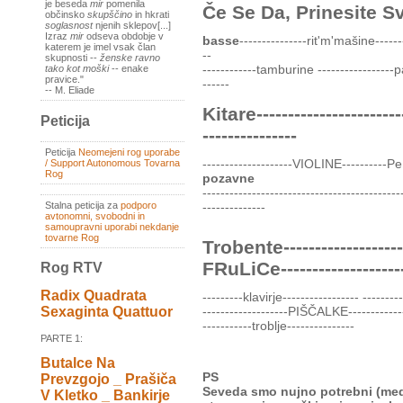
je beseda
mir
pomenila
Če Se Da, Prinesite S
občinsko
skupščino
in hkrati
soglasnost
njenih sklepov[...]
Izraz
mir
odseva obdobje v
basse
---------------rit'm'mašine-------
katerem je imel vsak član
--
skupnosti --
ženske ravno
------------tamburine -----------------p
tako kot moški
-- enake
pravice."
------
-- M. Eliade
Kitare---------------------
Peticija
---------------
Peticija
Neomejeni rog uporabe
--------------------VIOLINE----------PeR
/ Support Autonomous Tovarna
Rog
pozavne
--------------------------------------------
Stalna peticija za
podporo
--------------
avtonomni, svobodni in
samoupravni uporabi nekdanje
tovarne Rog
Trobente---------------------
FRuLiCe-------------------
Rog RTV
Radix Quadrata
---------klavirje----------------- -------
-------------------PIŠČALKE-------------
Sexaginta Quattuor
-----------troblje---------------
PARTE 1:
Butalce Na
PS
Prevzgojo _ Prašiča
Seveda smo nujno potrebni (med 
V Kletko _ Bankirje