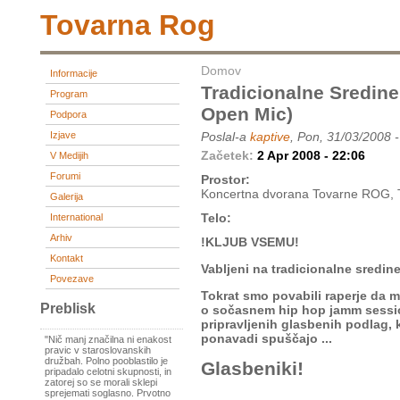
Tovarna Rog
Domov
Informacije
Tradicionalne Sredin
Program
Open Mic)
Podpora
Izjave
Poslal-a
kaptive
, Pon, 31/03/2008 
Začetek:
2 Apr 2008 - 22:06
V Medijih
Forumi
Prostor:
Koncertna dvorana Tovarne ROG, T
Galerija
Telo:
International
Arhiv
!KLJUB VSEMU!
Kontakt
Vabljeni na tradicionalne sre
Povezave
Tokrat smo povabili raperje da ma
Preblisk
o sočasnem hip hop jamm session
pripravljenih glasbenih podlag, k
ponavadi spuščajo ...
"Nič manj značilna ni enakost
pravic v staroslovanskih
družbah. Polno pooblastilo je
Glasbeniki!
pripadalo celotni skupnosti, in
zatorej so se morali sklepi
sprejemati soglasno. Prvotno