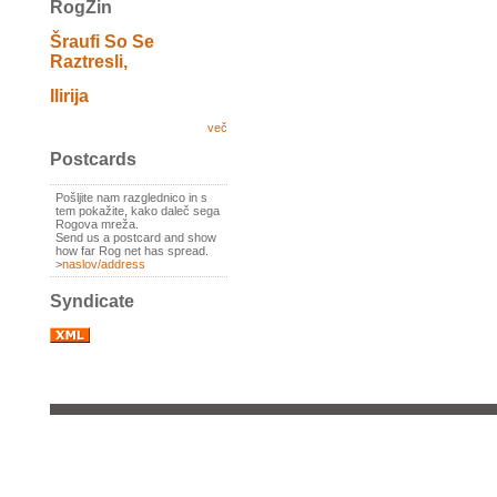
RogZin
Šraufi So Se
Raztresli,
Ilirija
več
Postcards
Pošljite nam razglednico in s
tem pokažite, kako daleč sega
Rogova mreža.
Send us a postcard and show
how far Rog net has spread.
>
naslov/address
Syndicate