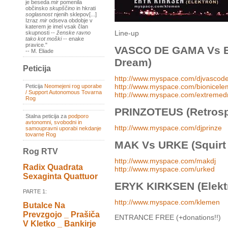
je beseda
mir
pomenila
občinsko
skupščino
in hkrati
soglasnost
njenih sklepov[...]
Izraz
mir
odseva obdobje v
katerem je imel vsak član
Line-up
skupnosti --
ženske ravno
tako kot moški
-- enake
pravice."
VASCO DE GAMA Vs B
-- M. Eliade
Dream)
Peticija
http://www.myspace.com/djvasco
http://www.myspace.com/bionicele
Peticija
Neomejeni rog uporabe
/ Support Autonomous Tovarna
http://www.myspace.com/extreme
Rog
PRINZOTEUS (Retrosp
Stalna peticija za
podporo
avtonomni, svobodni in
http://www.myspace.com/djprinze
samoupravni uporabi nekdanje
tovarne Rog
MAK Vs URKE (Squirt
Rog RTV
http://www.myspace.com/makdj
Radix Quadrata
http://www.myspace.com/urked
Sexaginta Quattuor
ERYK KIRKSEN (Elekt
PARTE 1:
http://www.myspace.com/klemen
Butalce Na
Prevzgojo _ Prašiča
ENTRANCE FREE (+donations!!)
V Kletko _ Bankirje