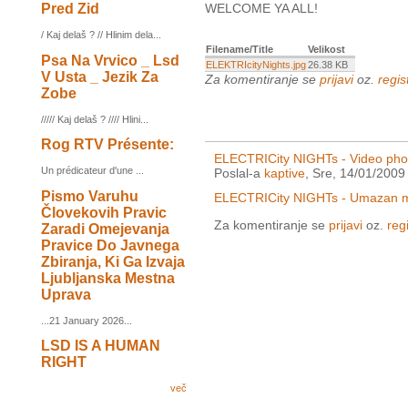
Pred Zid
WELCOME YA ALL!
/ Kaj delaš ? // Hlinim dela...
Filename/Title
Velikost
Psa Na Vrvico _ Lsd
ELEKTRIcityNights.jpg
26.38 KB
V Usta _ Jezik Za
Za komentiranje se
prijavi
oz.
regist
Zobe
///// Kaj delaš ? //// Hlini...
Rog RTV Présente:
ELECTRICity NIGHTs - Video phot
Un prédicateur d'une ...
Poslal-a
kaptive
, Sre, 14/01/2009
Pismo Varuhu
ELECTRICity NIGHTs - Umazan mi
Človekovih Pravic
Za komentiranje se
prijavi
oz.
regi
Zaradi Omejevanja
Pravice Do Javnega
Zbiranja, Ki Ga Izvaja
Ljubljanska Mestna
Uprava
...21 January 2026...
LSD IS A HUMAN
RIGHT
več