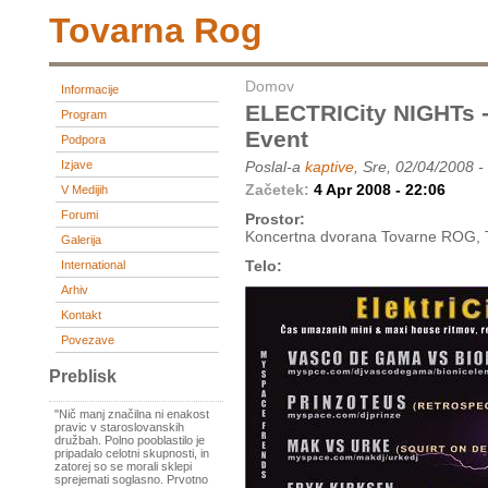
Tovarna Rog
Domov
Informacije
ELECTRICity NIGHTs -
Program
Event
Podpora
Izjave
Poslal-a
kaptive
, Sre, 02/04/2008 -
Začetek:
4 Apr 2008 - 22:06
V Medijih
Forumi
Prostor:
Koncertna dvorana Tovarne ROG, 
Galerija
Telo:
International
Arhiv
Kontakt
Povezave
Preblisk
"Nič manj značilna ni enakost
pravic v staroslovanskih
družbah. Polno pooblastilo je
pripadalo celotni skupnosti, in
zatorej so se morali sklepi
sprejemati soglasno. Prvotno