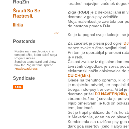
RogZin
'uradno' najavljen začetek dogodk
Šraufi So Se
Žiga (RGB)
je z dekoracijami in v
Raztresli,
dvorane v goa-psy vzletišče.
Moja malenkost je zavrtela par ps
Ilirija
do nastopa prvega DJa.
več
Ko je ta pognal svoje kolesje, se 
Postcards
Za začetek je plesni pod ogrel
DJ
trance zvoke s čisto svojimi ritmi.
Pošljite nam razglednico in s
Pri tem je uporabljal prenosni raču
tem pokažite, kako daleč sega
je v redu.
Rogova mreža.
Čistost zvokov iz digitalne domen
Send us a postcard and show
how far Rog net has spread.
tovrstnih dogodkov, je sprva počas
>
naslov/address
elektronski način obiskovalce do p
CUICH(klik)
.
Syndicate
Glede na trenutno opremo, ki jo i
je mojstrsko odvrtel, ter napolnil
trdega indo-psy trance-a. Vrtel je 
dvorano prišel
DJ NAVEEN(klik)
,
zbrane družbe. (:seveda je pohvali
Kljub omejitvam, je tudi on pokaza
tem, kar imaš.
Set je trajal približno do 4ih, ko s
iz Makedonije, eden na cd player
Kombinirala sta različne psy-goa m
dark goa insertov (celo Haltyo sem