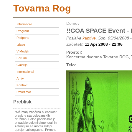
Tovarna Rog
Domov
Informacije
!!GOA SPACE Event -
Program
Poslal-a
kaptive
, Sob, 05/04/2008 
Podpora
Začetek:
11 Apr 2008 - 22:06
Izjave
V Medijih
Prostor:
Koncertna dvorana Tovarne ROG, T
Forumi
Telo:
Galerija
International
Arhiv
Kontakt
Povezave
Preblisk
"Nič manj značilna ni enakost
pravic v staroslovanskih
družbah. Polno pooblastilo je
pripadalo celotni skupnosti, in
zatorej so se morali sklepi
sprejemati soglasno. Prvotno