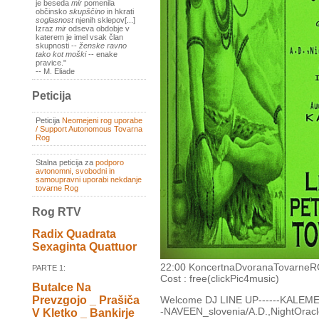
je beseda
mir
pomenila
občinsko
skupščino
in hkrati
soglasnost
njenih sklepov[...]
Izraz
mir
odseva obdobje v
katerem je imel vsak član
skupnosti --
ženske ravno
tako kot moški
-- enake
pravice."
-- M. Eliade
Peticija
Peticija
Neomejeni rog uporabe
/ Support Autonomous Tovarna
Rog
Stalna peticija za
podporo
avtonomni, svobodni in
samoupravni uporabi nekdanje
tovarne Rog
Rog RTV
Radix Quadrata
Sexaginta Quattuor
22:00 KoncertnaDvoranaTovarneRO
PARTE 1:
Cost : free(clickPic4music)
Butalce Na
Prevzgojo _ Prašiča
Welcome DJ LINE UP------KALEMEN
-NAVEEN_slovenia/A.D.,NightOrac
V Kletko _ Bankirje