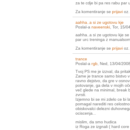
za te cdje bi pa res rabu par
Za komentiranje se
prijavi
oz
aahha..a si ze ugotovu kje
Poslal-a
naveenski
, Tor, 15/0
aahha..a si ze ugotovu kje se 
par urc treninga z manualso
Za komentiranje se
prijavi
oz
trance
Poslal-a
rgb
, Ned, 13/04/2008
Tvoj PS me je izzval, da prit
Zame je trance samo bistvo v 
ravno dejstvo, da gre v osnov
potovanje, ga dela v mojih oč
več glede na minimal, break b
zvrsti.
Izjemno bi se mi zdelo ce bi l
pomagal narediti res celostno 
obiskovalci delezni duhovneg
ociscenja...
mislim, da smo hudica
iz Roga ze izgnali ( hard core