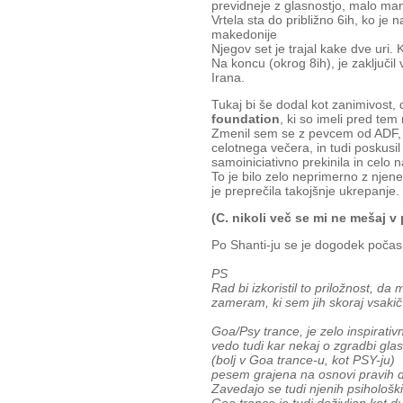
previdneje z glasnostjo, malo manj
Vrtela sta do približno 6ih, ko je n
makedonije
Njegov set je trajal kake dve uri. K
Na koncu (okrog 8ih), je zaključil 
Irana.
Tukaj bi še dodal kot zanimivost, 
foundation
, ki so imeli pred tem
Zmenil sem se z pevcem od ADF, 
celotnega večera, in tudi poskusil
samoiniciativno prekinila in celo 
To je bilo zelo neprimerno z njene
je preprečila takojšnje ukrepanje.
(C. nikoli več se mi ne mešaj v
Po Shanti-ju se je dogodek počasi 
PS
Rad bi izkoristil to priložnost, 
zameram, ki sem jih skoraj vsakič
Goa/Psy trance, je zelo inspirativna
vedo tudi kar nekaj o zgradbi glas
(bolj v Goa trance-u, kot PSY-ju)
pesem grajena na osnovi pravih 
Zavedajo se tudi njenih psihološki