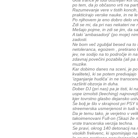
Goa trance je tudi doživljan kot 
po tem, da jo občasno vrti na part
Razumevanje vere v tistih koncih
prakticirajo verske nauke, in ne le
Po njihovem je eno dobro delo vre
Zdi se mi, da pri nas nekateri ne 
Mešajo pojme, in zdi se jim, da sa
A taki 'ambasadorji' (po moje) nim
zadosti.
Ne bom več zgubljal besed na to t
netoleranca, egoizem , pretirano
jev, ne sodijo na to področje in 
zdavnaj povečini pozabila (ali pa 
muzike.
Kar dobimo danes na sceni, je po
kvalitete), ki se potem predvajajo v
'izganjanje hudiča' in ne transc
razširiti obzorja in duha.
Dober DJ (pri nas) pa je tisti, ki
uspe izmolsti (leeching) najnove
kjer tovrstno glasbo dejansko ustv
Še bolj je šlo v skrajnost pri PS
streemerska usmerjenost in tudi v
Da je temu tako, je verjetno v veli
takoimenovani Full-on (Skazi že 
vrste trancerska verzija techna.
Se pravi, okrog 140 detonacij na 
visokih frekvenc, ki spominjajo na I