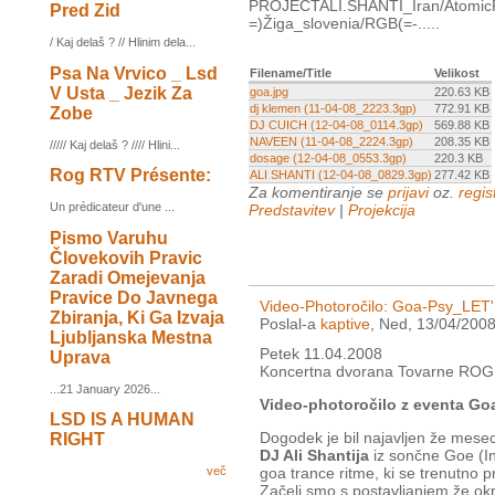
PROJECTALI.SHANTI_Iran/AtomicPsy-
Pred Zid
=)Žiga_slovenia/RGB(=-.....
/ Kaj delaš ? // Hlinim dela...
Psa Na Vrvico _ Lsd
Filename/Title
Velikost
V Usta _ Jezik Za
goa.jpg
220.63 KB
dj klemen (11-04-08_2223.3gp)
772.91 KB
Zobe
DJ CUICH (12-04-08_0114.3gp)
569.88 KB
NAVEEN (11-04-08_2224.3gp)
208.35 KB
///// Kaj delaš ? //// Hlini...
dosage (12-04-08_0553.3gp)
220.3 KB
Rog RTV Présente:
ALI SHANTI (12-04-08_0829.3gp)
277.42 KB
Za komentiranje se
prijavi
oz.
regist
Un prédicateur d'une ...
Predstavitev
|
Projekcija
Pismo Varuhu
Človekovih Pravic
Zaradi Omejevanja
Pravice Do Javnega
Video-Photoročilo: Goa-Psy_LE
Zbiranja, Ki Ga Izvaja
Poslal-a
kaptive
, Ned, 13/04/2008
Ljubljanska Mestna
Petek 11.04.2008
Uprava
Koncertna dvorana Tovarne ROG, 
...21 January 2026...
Video-photoročilo z eventa G
LSD IS A HUMAN
Dogodek je bil najavljen že mesec
RIGHT
DJ Ali Shantija
iz sončne Goe (Ind
goa trance ritme, ki se trenutno p
več
Začeli smo s postavljanjem že okr