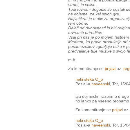
In ravno pretirana popularizacija 
strani, in vplive.
Tudi tovrstni dogodki so postali de
ne dojame, za kaj sploh gre.
Največkrat je motiv za organizacij
tem obrne.
Daleč od duhovnosti in niti origin
tovrstnih prireditev.
Vsaj pri nas je po mojem lastnem
Medtem, ko prave produkcije pri 
posameznikov zgubljajo bitko v po
predvajanje tuje muzike s svojo l
m.b.
Za komentiranje se
prijavi
oz.
regi
neki steka O_o
Poslal-a
naveenski
, Tor, 15/0
..
aja dej mickn razprimo drugo 
no lahko pa vseeno probamo 
Za komentiranje se
prijavi
oz
neki steka O_o
Poslal-a
naveenski
, Tor, 15/0