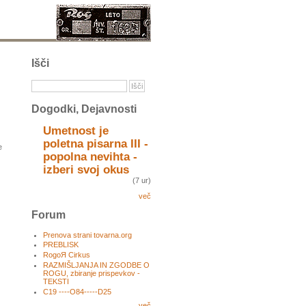
Išči
Dogodki, Dejavnosti
Umetnost je
poletna pisarna III -
e
popolna nevihta -
izberi svoj okus
(7 ur)
več
Forum
Prenova strani tovarna.org
PREBLISK
RogoЯ Cirkus
RAZMIŠLJANJA IN ZGODBE O
ROGU, zbiranje prispevkov -
TEKSTI
C19 ----O84-----D25
več