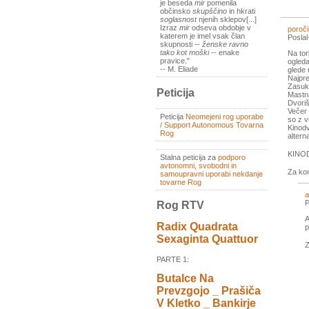
je beseda
mir
pomenila
občinsko
skupščino
in hkrati
soglasnost
njenih sklepov[...]
Izraz
mir
odseva obdobje v
poročil
katerem je imel vsak član
Posla
skupnosti --
ženske ravno
tako kot moški
-- enake
Na tor
pravice."
ogleda
-- M. Eliade
glede 
Najpre
Zasuka
Peticija
Mastna
Dvoriš
Večer 
Peticija
Neomejeni rog uporabe
so z v
/ Support Autonomous Tovarna
Kinodv
Rog
altern
KINO
Stalna peticija za
podporo
avtonomni, svobodni in
Za ko
samoupravni uporabi nekdanje
tovarne Rog
a
P
Rog RTV
A
Radix Quadrata
p
Sexaginta Quattuor
Z
PARTE 1:
Butalce Na
Prevzgojo _ Prašiča
V Kletko _ Bankirje