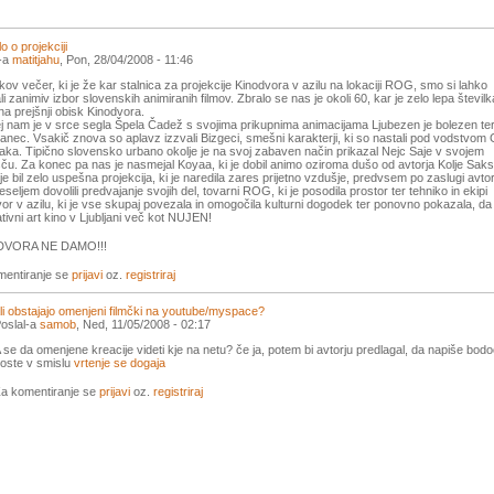
o o projekciji
l-a
matitjahu
, Pon, 28/04/2008 - 11:46
kov večer, ki je že kar stalnica za projekcije Kinodvora v azilu na lokaciji ROG, smo si lahko
li zanimiv izbor slovenskih animiranih filmov. Zbralo se nas je okoli 60, kar je zelo lepa številk
na prejšnji obisk Kinodvora.
j nam je v srce segla Špela Čadež s svojima prikupnima animacijama Ljubezen je bolezen te
nec. Vsakič znova so aplavz izzvali Bizgeci, smešni karakterji, ki so nastali pod vodstvom
ka. Tipično slovensko urbano okolje je na svoj zabaven način prikazal Nejc Saje v svojem
ču. Za konec pa nas je nasmejal Koyaa, ki je dobil animo oziroma dušo od avtorja Kolje Saks
je bil zelo uspešna projekcija, ki je naredila zares prijetno vzdušje, predvsem po zaslugi avtor
eseljem dovolili predvajanje svojih del, tovarni ROG, ki je posodila prostor ter tehniko in ekipi
or v azilu, ki je vse skupaj povezala in omogočila kulturni dogodek ter ponovno pokazala, da 
ativni art kino v Ljubljani več kot NUJEN!
DVORA NE DAMO!!!
mentiranje se
prijavi
oz.
registriraj
li obstajajo omenjeni filmčki na youtube/myspace?
oslal-a
samob
, Ned, 11/05/2008 - 02:17
 se da omenjene kreacije videti kje na netu? če ja, potem bi avtorju predlagal, da napiše bod
oste v smislu
vrtenje se dogaja
a komentiranje se
prijavi
oz.
registriraj