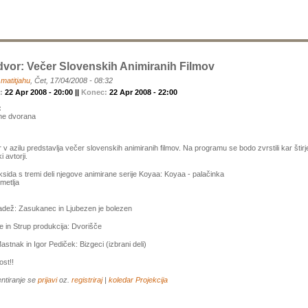
vor: Večer Slovenskih Animiranih Filmov
a
matitjahu
, Čet, 17/04/2008 - 08:32
k:
22 Apr 2008 - 20:00 ||
Konec:
22 Apr 2008 - 22:00
:
ne dvorana
 v azilu predstavlja večer slovenskih animiranih filmov. Na programu se bodo zvrstili kar štirj
 avtorji.
ksida s tremi deli njegove animirane serije Koyaa: Koyaa - palačinka
metlja
adež: Zasukanec in Ljubezen je bolezen
e in Strup produkcija: Dvorišče
stnak in Igor Pediček: Bizgeci (izbrani deli)
ost!!
ntiranje se
prijavi
oz.
registriraj
|
koledar
Projekcija