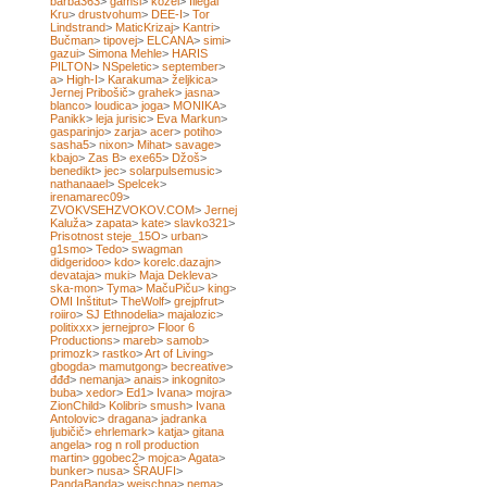
barba363
>
gamsi
>
kozel
>
Illegal
Kru
>
drustvohum
>
DEE-I
>
Tor
Lindstrand
>
MaticKrizaj
>
Kantri
>
Bučman
>
tipovej
>
ELCANA
>
simi
>
gazui
>
Simona Mehle
>
HARIS
PILTON
>
NSpeletic
>
september
>
a
>
High-I
>
Karakuma
>
željkica
>
Jernej Pribošič
>
grahek
>
jasna
>
blanco
>
loudica
>
joga
>
MONIKA
>
Panikk
>
leja jurisic
>
Eva Markun
>
gasparinjo
>
zarja
>
acer
>
potiho
>
sasha5
>
nixon
>
Mihat
>
savage
>
kbajo
>
Zas B
>
exe65
>
Džoš
>
benedikt
>
jec
>
solarpulsemusic
>
nathanaael
>
Spelcek
>
irenamarec09
>
ZVOKVSEHZVOKOV.COM
>
Jernej
Kaluža
>
zapata
>
kate
>
slavko321
>
Prisotnost steje_15O
>
urban
>
g1smo
>
Tedo
>
swagman
didgeridoo
>
kdo
>
korelc.dazajn
>
devataja
>
muki
>
Maja Dekleva
>
ska-mon
>
Tyma
>
MačuPiču
>
king
>
OMI Inštitut
>
TheWolf
>
grejpfrut
>
roiiro
>
SJ Ethnodelia
>
majalozic
>
politixxx
>
jernejpro
>
Floor 6
Productions
>
mareb
>
samob
>
primozk
>
rastko
>
Art of Living
>
gbogda
>
mamutgong
>
becreative
>
đđđ
>
nemanja
>
anais
>
inkognito
>
buba
>
xedor
>
Ed1
>
Ivana
>
mojra
>
ZionChild
>
Kolibri
>
smush
>
Ivana
Antolovic
>
dragana
>
jadranka
ljubičič
>
ehrlemark
>
katja
>
gitana
angela
>
rog n roll production
martin
>
ggobec2
>
mojca
>
Agata
>
bunker
>
nusa
>
ŠRAUFI
>
PandaBanda
>
weischna
>
nema
>