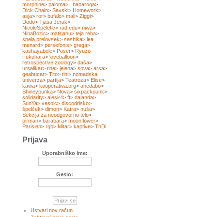
morphine
>
paloma
>
..babaroga
>
Dick Chain
>
Savski
>
Homework
>
asja
>
ror
>
bufalo
>
mali
>
Ziggi
>
Dodo
>
Tjasa Jerak
>
NicoleSpeletic
>
rad.edu
>
niwa
>
NinaBozic
>
matitjahu
>
teja reba
>
spela prelovsek
>
sashika
>
lea
menard
>
persefonis
>
grega
>
kashayabole
>
Poser
>
Ryuzo
Fukuhara
>
loveballoon
>
retrospective zoology
>
daša
>
ursalikar
>
tine
>
jelena
>
sova
>
arsa
>
geabucar
>
Tito
>
tini
>
nomadska
univerza
>
partija
>
Teatroza
>
Elise
>
kawa
>
kooperativa.org
>
anedabo
>
Shineypunka
>
Nova
>
sixpackpunk
>
solidarity
>
alesk4
>
ft
>
dalanda
>
SunYa
>
vesolc
>
discodrisko
>
špelček
>
dimon
>
Katra
>
nuša
>
Sekcija za neodgovorno telo
>
pirman
>
barabara
>
moonflower
>
Parisien
>
rgb
>
Mitar
>
kaptive
>
ThDi
Prijava
Uporabniško ime:
Geslo:
Ustvari nov račun