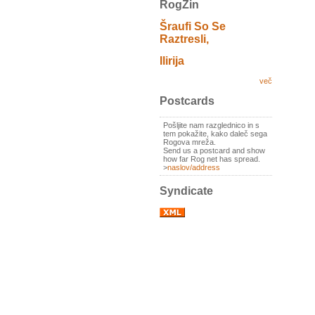
RogZin
Šraufi So Se
Raztresli,
Ilirija
več
Postcards
Pošljite nam razglednico in s
tem pokažite, kako daleč sega
Rogova mreža.
Send us a postcard and show
how far Rog net has spread.
>
naslov/address
Syndicate