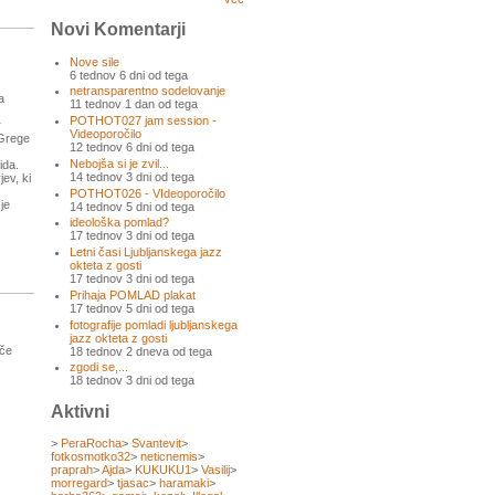
Novi Komentarji
Nove sile
6 tednov 6 dni od tega
netransparentno sodelovanje
a
11 tednov 1 dan od tega
POTHOT027 jam session -
r
Videoporočilo
 Grege
12 tednov 6 dni od tega
Nebojša si je zvil...
ida.
14 tednov 3 dni od tega
jev, ki
POTHOT026 - VIdeoporočilo
je
14 tednov 5 dni od tega
ideološka pomlad?
17 tednov 3 dni od tega
Letni časi Ljubljanskega jazz
okteta z gosti
17 tednov 3 dni od tega
Prihaja POMLAD plakat
17 tednov 5 dni od tega
fotografije pomladi ljubljanskega
jazz okteta z gosti
oče
18 tednov 2 dneva od tega
zgodi se,...
18 tednov 3 dni od tega
Aktivni
>
PeraRocha
>
Svantevit
>
fotkosmotko32
>
neticnemis
>
praprah
>
Ajda
>
KUKUKU1
>
Vasilij
>
morregard
>
tjasac
>
haramaki
>