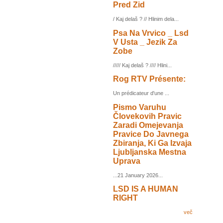
Pred Zid
/ Kaj delaš ? // Hlinim dela...
Psa Na Vrvico _ Lsd
V Usta _ Jezik Za
Zobe
///// Kaj delaš ? //// Hlini...
Rog RTV Présente:
Un prédicateur d'une ...
Pismo Varuhu
Človekovih Pravic
Zaradi Omejevanja
Pravice Do Javnega
Zbiranja, Ki Ga Izvaja
Ljubljanska Mestna
Uprava
...21 January 2026...
LSD IS A HUMAN
RIGHT
več