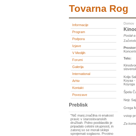
Tovarna Rog
Domov
Informacije
Kinod
Program
Poslal-
Podpora
Začete
Izjave
Prostor
Koncert
V Medijih
Telo:
Forumi
Kinodvor
Galerija
slovenski
International
Kolja Sa
Koyaa - 
Arhiv
Koyoga
Kontakt
Špela Č
Povezave
Nejc Saj
Preblisk
Grega Ma
"Nič manj značilna ni enakost
vstop pr
pravic v staroslovanskih
družbah. Polno pooblastilo je
Za kome
pripadalo celotni skupnosti, in
zatorej so se morali sklepi
sprejemati soglasno. Prvotno