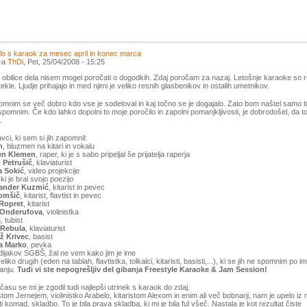
lo s karaok za mesec april in konec marca
l-a
ThDi
, Pet, 25/04/2008 - 15:25
 obilice dela nisem mogel poročati o dogodkih. Zdaj poročam za nazaj. Letošnje karaoke so 
tekle. Ljudje prihajajo in med njimi je veliko resnih glasbenikov in ostalih umetnikov.
mnim se več dobro kdo vse je sodeloval in kaj točno se je dogajalo. Zato bom naštel samo tis
 spomnim. Če kdo lahko dopolni to moje poročilo in zapolni pomanjkljivosti, je dobrodošel, da t
.
vci, ki sem si jih zapomnil:
n
, bluzmen na kitari in vokalu
en Klemen
, raper, ki je s sabo pripeljal še prijatelja raperja
 Petrušič
, klaviaturist
a Sokić
, video projekcije
 ki je bral svojo poezijo
ander Kuzmić
, kitarist in pevec
omšič
, kitarist, flavtist in pevec
Ropret
, kitarist
 Onderufova
, violinistka
j
, tubist
 Rebula
, klaviaturist
až Krivec
, basist
ta Marko
, pevka
dijakov SGBŠ, žal ne vem kako jim je ime
eliko drugih (eden na tablah, flavtistka, tolkalci, kitaristi, basisti,...), ki se jih ne spomnim po i
janju.
Tudi vi ste nepogrešljiv del gibanja Freestyle Karaoke & Jam Session!
času se mi je zgodil tudi najlepši utrinek s karaok do zdaj.
stom Jernejem, violinistko Arabelo, kitaristom Alexom in enim ali več bobnarji, nam je upelo iz 
ti komad, skladbo. To je bila prava skladba, ki mi je bila ful všeč. Nastala je kot rezultat čiste