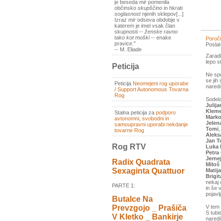
je beseda
mir
pomenila
občinsko
skupščino
in hkrati
soglasnost
njenih sklepov[...]
Izraz
mir
odseva obdobje v
katerem je imel vsak član
skupnosti --
ženske ravno
tako kot moški
-- enake
Poroči
pravice."
Posla
-- M. Eliade
Zaradi
lepo s
Peticija
Ne spo
se jih
Peticija
Neomejeni rog uporabe
naredi
/ Support Autonomous Tovarna
Rog
Sodela
Julija
Klem
Stalna peticija za
podporo
Marko
avtonomni, svobodni in
Jelen
samoupravni uporabi nekdanje
Tomi
,
tovarne Rog
Aleks
Jan T
Rog RTV
Luka 
Petra
Jerne
Radix Quadrata
Miloš
Sexaginta Quattuor
Matij
Brigi
nekaj 
PARTE 1:
in še v
pojavl
Butalce Na
Prevzgojo _ Prašiča
V tem 
S tubi
V Kletko _ Bankirje
naredi