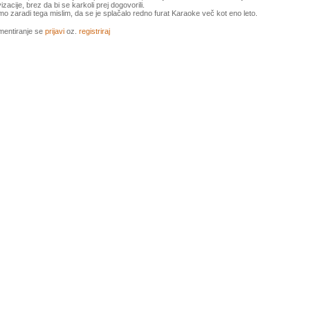
izacije, brez da bi se karkoli prej dogovorili.
o zaradi tega mislim, da se je splačalo redno furat Karaoke več kot eno leto.
mentiranje se
prijavi
oz.
registriraj