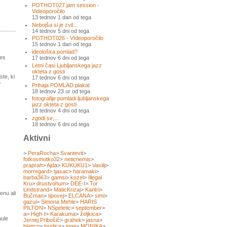
POTHOT027 jam session -
Videoporočilo
13 tednov 1 dan od tega
Nebojša si je zvil...
14 tednov 5 dni od tega
POTHOT026 - VIdeoporočilo
15 tednov 1 dan od tega
ideološka pomlad?
res
17 tednov 6 dni od tega
Letni časi Ljubljanskega jazz
okteta z gosti
te, ki
17 tednov 6 dni od tega
o
Prihaja POMLAD plakat
18 tednov 23 ur od tega
fotografije pomladi ljubljanskega
jazz okteta z gosti
18 tednov 4 dni od tega
zgodi se,...
18 tednov 6 dni od tega
Aktivni
>
PeraRocha
>
Svantevit
>
fotkosmotko32
>
neticnemis
>
praprah
>
Ajda
>
KUKUKU1
>
Vasilij
>
morregard
>
tjasac
>
haramaki
>
barba363
>
gamsi
>
kozel
>
Illegal
Kru
>
drustvohum
>
DEE-I
>
Tor
Lindstrand
>
MaticKrizaj
>
Kantri
>
menu ali
Bučman
>
tipovej
>
ELCANA
>
simi
>
gazui
>
Simona Mehle
>
HARIS
PILTON
>
NSpeletic
>
september
>
a
>
High-I
>
Karakuma
>
željkica
>
nule
Jernej Pribošič
>
grahek
>
jasna
>
blanco
>
loudica
>
joga
>
MONIKA
>