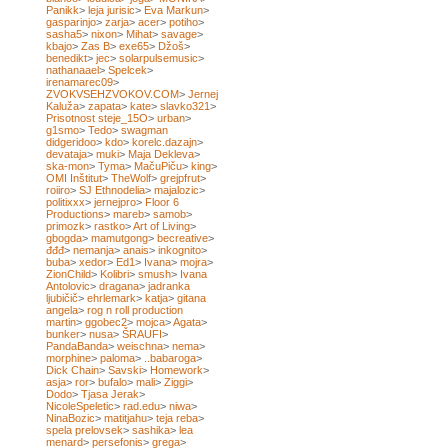
Panikk
>
leja jurisic
>
Eva Markun
>
gasparinjo
>
zarja
>
acer
>
potiho
>
sasha5
>
nixon
>
Mihat
>
savage
>
kbajo
>
Zas B
>
exe65
>
Džoš
>
benedikt
>
jec
>
solarpulsemusic
>
nathanaael
>
Spelcek
>
irenamarec09
>
ZVOKVSEHZVOKOV.COM
>
Jernej
Kaluža
>
zapata
>
kate
>
slavko321
>
Prisotnost steje_15O
>
urban
>
g1smo
>
Tedo
>
swagman
didgeridoo
>
kdo
>
korelc.dazajn
>
devataja
>
muki
>
Maja Dekleva
>
ska-mon
>
Tyma
>
MačuPiču
>
king
>
OMI Inštitut
>
TheWolf
>
grejpfrut
>
roiiro
>
SJ Ethnodelia
>
majalozic
>
politixxx
>
jernejpro
>
Floor 6
Productions
>
mareb
>
samob
>
primozk
>
rastko
>
Art of Living
>
gbogda
>
mamutgong
>
becreative
>
đđđ
>
nemanja
>
anais
>
inkognito
>
buba
>
xedor
>
Ed1
>
Ivana
>
mojra
>
ZionChild
>
Kolibri
>
smush
>
Ivana
Antolovic
>
dragana
>
jadranka
ljubičič
>
ehrlemark
>
katja
>
gitana
angela
>
rog n roll production
martin
>
ggobec2
>
mojca
>
Agata
>
bunker
>
nusa
>
ŠRAUFI
>
PandaBanda
>
weischna
>
nema
>
morphine
>
paloma
>
..babaroga
>
Dick Chain
>
Savski
>
Homework
>
asja
>
ror
>
bufalo
>
mali
>
Ziggi
>
Dodo
>
Tjasa Jerak
>
NicoleSpeletic
>
rad.edu
>
niwa
>
NinaBozic
>
matitjahu
>
teja reba
>
spela prelovsek
>
sashika
>
lea
menard
>
persefonis
>
grega
>