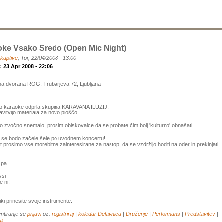
oke Vsako Sredo (open Mic Night)
a
kaptive
, Tor, 22/04/2008 - 13:00
k:
23 Apr 2008 - 22:06
:
na dvorana ROG, Trubarjeva 72, Ljubljana
bo karaoke odprla skupina KARAVANA ILUZIJ,
avitvijo materiala za novo ploščo.
o zvočno snemalo, prosim obiskovalce da se probate čim bolj 'kulturno' obnašati.
 se bodo začele šele po uvodnem koncertu!
t prosimo vse morebitne zainteresirane za nastop, da se vzdržijo hoditi na oder in prekinjati
.
pa...
vsi
e ni!
ki prinesite svoje instrumente.
ntiranje se
prijavi
oz.
registriraj
|
koledar
Delavnica
|
Druženje
|
Performans
|
Predstavitev
|
va