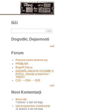
Išči
Dogodki, Dejavnosti
več
Forum
Prenova strani tovarna.org
PREBLISK
RogoЯ Cirkus
RAZMIŠLJANJA IN ZGODBE O
ROGU, zbiranje prispevkov -
TEKSTI
C19 ----O84-----D25
več
Novi Komentarji
Nove sile
7 tednov 1 dan od tega
netransparentno sodelovanje
11 tednov 4 dni od tega