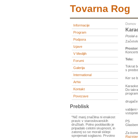
Tovarna Rog
Domov
Informacije
Kara
Program
Poslal-
Podpora
Začete
Izjave
Prostor
Koncert
V Medijih
Telo:
Forumi
Tokrat 
Galerija
s predst
International
Ker se b
Arhiv
Karaoke
Kontakt
Do takra
program
Povezave
drugače 
Preblisk
vabljeni 
vstopnin
"Nič manj značilna ni enakost
pravic v staroslovanskih
PS
družbah. Polno pooblastilo je
Glasbeni
pripadalo celotni skupnosti, in
zatorej so se morali sklepi
Za kome
sprejemati soglasno. Prvotno
Razsta