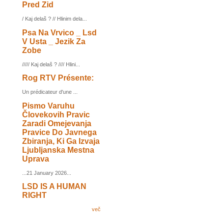
Pred Zid
/ Kaj delaš ? // Hlinim dela...
Psa Na Vrvico _ Lsd
V Usta _ Jezik Za
Zobe
///// Kaj delaš ? //// Hlini...
Rog RTV Présente:
Un prédicateur d'une ...
Pismo Varuhu
Človekovih Pravic
Zaradi Omejevanja
Pravice Do Javnega
Zbiranja, Ki Ga Izvaja
Ljubljanska Mestna
Uprava
...21 January 2026...
LSD IS A HUMAN
RIGHT
več