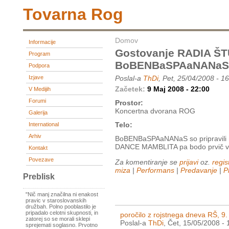
Tovarna Rog
Domov
Informacije
Gostovanje RADIA Š
Program
BoBENBaSPAaNANaS 
Podpora
Izjave
Poslal-a
ThDi
, Pet, 25/04/2008 - 1
Začetek:
9 Maj 2008 - 22:00
V Medijih
Forumi
Prostor:
Koncertna dvorana ROG
Galerija
Telo:
International
Arhiv
BoBENBaSPAaNANaS so pripravili n
DANCE MAMBLITA pa bodo prvič v
Kontakt
Povezave
Za komentiranje se
prijavi
oz.
regist
miza
|
Performans
|
Predavanje
|
P
Preblisk
"Nič manj značilna ni enakost
pravic v staroslovanskih
družbah. Polno pooblastilo je
pripadalo celotni skupnosti, in
poročilo z rojstnega dneva RŠ, 9.
zatorej so se morali sklepi
Poslal-a
ThDi
, Čet, 15/05/2008 - 
sprejemati soglasno. Prvotno