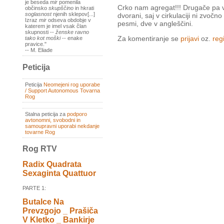
je beseda
mir
pomenila
Crko nam agregat!!! Drugače pa v
občinsko
skupščino
in hkrati
soglasnost
njenih sklepov[...]
dvorani, saj v cirkulaciji ni zvočno
Izraz
mir
odseva obdobje v
pesmi, dve v angleščini.
katerem je imel vsak član
skupnosti --
ženske ravno
Za komentiranje se
prijavi
oz.
regi
tako kot moški
-- enake
pravice."
-- M. Eliade
Peticija
Peticija
Neomejeni rog uporabe
/ Support Autonomous Tovarna
Rog
Stalna peticija za
podporo
avtonomni, svobodni in
samoupravni uporabi nekdanje
tovarne Rog
Rog RTV
Radix Quadrata
Sexaginta Quattuor
PARTE 1:
Butalce Na
Prevzgojo _ Prašiča
V Kletko _ Bankirje