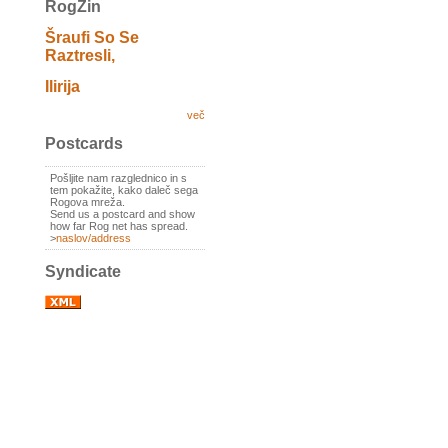
RogZin
Šraufi So Se
Raztresli,
Ilirija
več
Postcards
Pošljite nam razglednico in s
tem pokažite, kako daleč sega
Rogova mreža.
Send us a postcard and show
how far Rog net has spread.
>
naslov/address
Syndicate