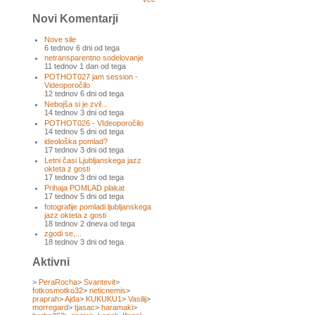
Novi Komentarji
Nove sile
6 tednov 6 dni od tega
netransparentno sodelovanje
11 tednov 1 dan od tega
POTHOT027 jam session -
Videoporočilo
12 tednov 6 dni od tega
Nebojša si je zvil...
14 tednov 3 dni od tega
POTHOT026 - VIdeoporočilo
14 tednov 5 dni od tega
ideološka pomlad?
17 tednov 3 dni od tega
Letni časi Ljubljanskega jazz
okteta z gosti
17 tednov 3 dni od tega
Prihaja POMLAD plakat
17 tednov 5 dni od tega
fotografije pomladi ljubljanskega
jazz okteta z gosti
18 tednov 2 dneva od tega
zgodi se,...
18 tednov 3 dni od tega
Aktivni
>
PeraRocha
>
Svantevit
>
fotkosmotko32
>
neticnemis
>
praprah
>
Ajda
>
KUKUKU1
>
Vasilij
>
morregard
>
tjasac
>
haramaki
>