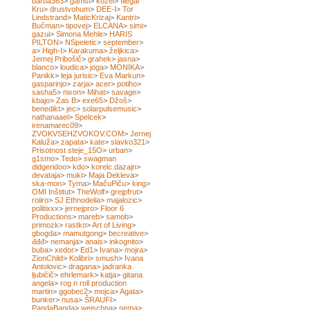
barba363
>
gamsi
>
kozel
>
Illegal
Kru
>
drustvohum
>
DEE-I
>
Tor
Lindstrand
>
MaticKrizaj
>
Kantri
>
Bučman
>
tipovej
>
ELCANA
>
simi
>
gazui
>
Simona Mehle
>
HARIS
PILTON
>
NSpeletic
>
september
>
a
>
High-I
>
Karakuma
>
željkica
>
Jernej Pribošič
>
grahek
>
jasna
>
blanco
>
loudica
>
joga
>
MONIKA
>
Panikk
>
leja jurisic
>
Eva Markun
>
gasparinjo
>
zarja
>
acer
>
potiho
>
sasha5
>
nixon
>
Mihat
>
savage
>
kbajo
>
Zas B
>
exe65
>
Džoš
>
benedikt
>
jec
>
solarpulsemusic
>
nathanaael
>
Spelcek
>
irenamarec09
>
ZVOKVSEHZVOKOV.COM
>
Jernej
Kaluža
>
zapata
>
kate
>
slavko321
>
Prisotnost steje_15O
>
urban
>
g1smo
>
Tedo
>
swagman
didgeridoo
>
kdo
>
korelc.dazajn
>
devataja
>
muki
>
Maja Dekleva
>
ska-mon
>
Tyma
>
MačuPiču
>
king
>
OMI Inštitut
>
TheWolf
>
grejpfrut
>
roiiro
>
SJ Ethnodelia
>
majalozic
>
politixxx
>
jernejpro
>
Floor 6
Productions
>
mareb
>
samob
>
primozk
>
rastko
>
Art of Living
>
gbogda
>
mamutgong
>
becreative
>
đđđ
>
nemanja
>
anais
>
inkognito
>
buba
>
xedor
>
Ed1
>
Ivana
>
mojra
>
ZionChild
>
Kolibri
>
smush
>
Ivana
Antolovic
>
dragana
>
jadranka
ljubičič
>
ehrlemark
>
katja
>
gitana
angela
>
rog n roll production
martin
>
ggobec2
>
mojca
>
Agata
>
bunker
>
nusa
>
ŠRAUFI
>
PandaBanda
>
weischna
>
nema
>