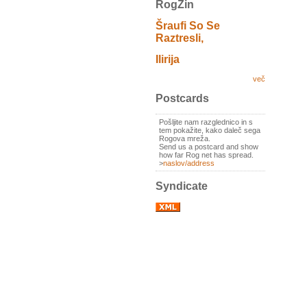
RogZin
Šraufi So Se
Raztresli,
Ilirija
več
Postcards
Pošljite nam razglednico in s
tem pokažite, kako daleč sega
Rogova mreža.
Send us a postcard and show
how far Rog net has spread.
>
naslov/address
Syndicate