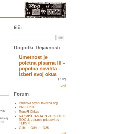
Išči
Dogodki, Dejavnosti
Umetnost je
poletna pisarna III -
popolna nevihta -
izberi svoj okus
(7 ur)
več
Forum
Prenova strani tovarna.org
PREBLISK
rela
RogoЯ Cirkus
RAZMIŠLJANJA IN ZGODBE O
 nekaj
ROGU, zbiranje prispevkov -
 so
TEKSTI
C19 ----O84-----D25
več