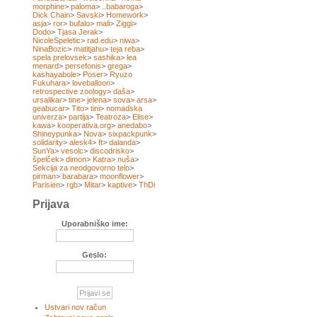
morphine
>
paloma
>
..babaroga
>
Dick Chain
>
Savski
>
Homework
>
asja
>
ror
>
bufalo
>
mali
>
Ziggi
>
Dodo
>
Tjasa Jerak
>
NicoleSpeletic
>
rad.edu
>
niwa
>
NinaBozic
>
matitjahu
>
teja reba
>
spela prelovsek
>
sashika
>
lea
menard
>
persefonis
>
grega
>
kashayabole
>
Poser
>
Ryuzo
Fukuhara
>
loveballoon
>
retrospective zoology
>
daša
>
ursalikar
>
tine
>
jelena
>
sova
>
arsa
>
geabucar
>
Tito
>
tini
>
nomadska
univerza
>
partija
>
Teatroza
>
Elise
>
kawa
>
kooperativa.org
>
anedabo
>
Shineypunka
>
Nova
>
sixpackpunk
>
solidarity
>
alesk4
>
ft
>
dalanda
>
SunYa
>
vesolc
>
discodrisko
>
špelček
>
dimon
>
Katra
>
nuša
>
Sekcija za neodgovorno telo
>
pirman
>
barabara
>
moonflower
>
Parisien
>
rgb
>
Mitar
>
kaptive
>
ThDi
Prijava
Uporabniško ime:
Geslo:
Ustvari nov račun