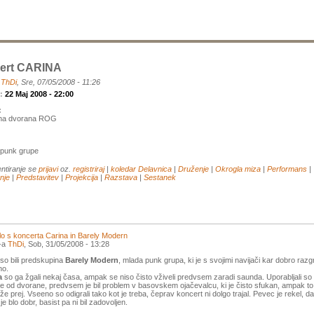
ert CARINA
a
ThDi
, Sre, 07/05/2008 - 11:26
k:
22 Maj 2008 - 22:00
:
na dvorana ROG
 punk grupe
ntiranje se
prijavi
oz.
registriraj
|
koledar
Delavnica
|
Druženje
|
Okrogla miza
|
Performans
|
nje
|
Predstavitev
|
Projekcija
|
Razstava
|
Sestanek
lo s koncerta Carina in Barely Modern
l-a
ThDi
, Sob, 31/05/2008 - 13:28
 so bili predskupina
Barely Modern
, mlada punk grupa, ki je s svojimi navijači kar dobro razg
no.
a
so ga žgali nekaj časa, ampak se niso čisto vživeli predvsem zaradi saunda. Uporabljali so
 od dvorane, predvsem je bil problem v basovskem ojačevalcu, ki je čisto sfukan, ampak to
 že prej. Vseeno so odigrali tako kot je treba, čeprav koncert ni dolgo trajal. Pevec je rekel, da
je blo dobr, basist pa ni bil zadovoljen.