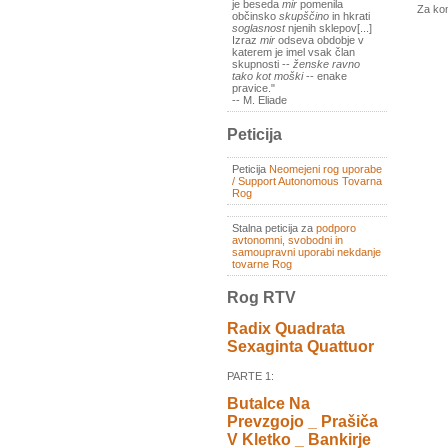
je beseda
mir
pomenila
Za ko
občinsko
skupščino
in hkrati
soglasnost
njenih sklepov[...]
Izraz
mir
odseva obdobje v
katerem je imel vsak član
skupnosti --
ženske ravno
tako kot moški
-- enake
pravice."
-- M. Eliade
Peticija
Peticija
Neomejeni rog uporabe
/ Support Autonomous Tovarna
Rog
Stalna peticija za
podporo
avtonomni, svobodni in
samoupravni uporabi nekdanje
tovarne Rog
Rog RTV
Radix Quadrata
Sexaginta Quattuor
PARTE 1:
Butalce Na
Prevzgojo _ Prašiča
V Kletko _ Bankirje