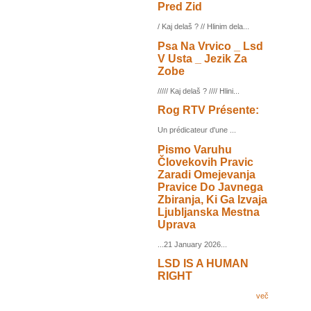
Pred Zid
/ Kaj delaš ? // Hlinim dela...
Psa Na Vrvico _ Lsd
V Usta _ Jezik Za
Zobe
///// Kaj delaš ? //// Hlini...
Rog RTV Présente:
Un prédicateur d'une ...
Pismo Varuhu
Človekovih Pravic
Zaradi Omejevanja
Pravice Do Javnega
Zbiranja, Ki Ga Izvaja
Ljubljanska Mestna
Uprava
...21 January 2026...
LSD IS A HUMAN
RIGHT
več