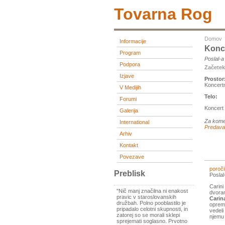
Tovarna Rog
Domov
Informacije
Konc
Program
Poslal-
Podpora
Začete
Izjave
Prostor
Koncert
V Medijih
Telo:
Forumi
Koncert
Galerija
Za kome
International
Predava
Arhiv
Kontakt
Povezave
poroči
Preblisk
Posla
Carini
"Nič manj značilna ni enakost
dvora
pravic v staroslovanskih
Carin
družbah. Polno pooblastilo je
opreme
pripadalo celotni skupnosti, in
vedeli
zatorej so se morali sklepi
njemu 
sprejemati soglasno. Prvotno