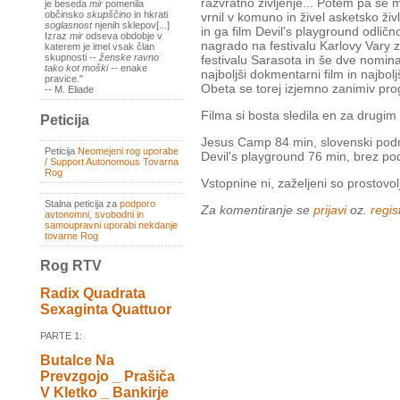
razvratno življenje... Potem pa se m
je beseda
mir
pomenila
občinsko
skupščino
in hkrati
vrnil v komuno in živel asketsko ži
soglasnost
njenih sklepov[...]
in ga film Devil's playground odlično
Izraz
mir
odseva obdobje v
nagrado na festivalu Karlovy Vary z
katerem je imel vsak član
skupnosti --
ženske ravno
festivalu Sarasota in še dve nomina
tako kot moški
-- enake
najboljši dokmentarni film in najbolj
pravice."
Obeta se torej izjemno zanimiv pr
-- M. Eliade
Filma si bosta sledila en za drugim
Peticija
Jesus Camp 84 min, slovenski pod
Peticija
Neomejeni rog uporabe
Devil's playground 76 min, brez pod
/ Support Autonomous Tovarna
Rog
Vstopnine ni, zaželjeni so prostovolj
Stalna peticija za
podporo
Za komentiranje se
prijavi
oz.
regist
avtonomni, svobodni in
samoupravni uporabi nekdanje
tovarne Rog
Rog RTV
Radix Quadrata
Sexaginta Quattuor
PARTE 1:
Butalce Na
Prevzgojo _ Prašiča
V Kletko _ Bankirje