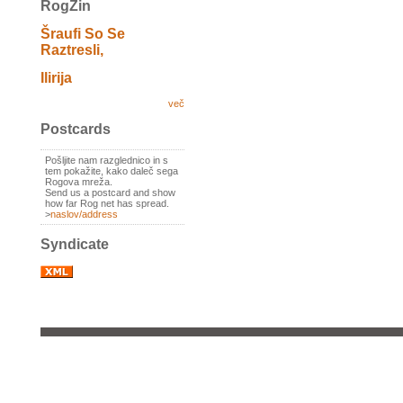
RogZin
Šraufi So Se
Raztresli,
Ilirija
več
Postcards
Pošljite nam razglednico in s
tem pokažite, kako daleč sega
Rogova mreža.
Send us a postcard and show
how far Rog net has spread.
>
naslov/address
Syndicate