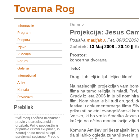
Tovarna Rog
Domov
Informacije
Projekcija: Jesus Cam
Program
Poslal-a
matitjahu
, Pet, 09/05/2008
Podpora
Začetek:
13 Maj 2008 - 20:10 ||
K
Izjave
V Medijih
Prostor:
koncertna dvorana
Forumi
Telo:
Galerija
International
Dragi ljubitelji in ljubiteljice filma!
Arhiv
Na naslednjih projekcijah vam bom
Kontakt
filma na temo religija in mladi. Pr
Grady iz leta 2006 in je bil nominir
Povezave
film. Nominiran je bil tudi drugod, 
festivalu dokumentarnega filma Silv
Preblisk
prikazati poletni evangeličanski kam
'vojsko, ki bo vrnila Ameriko Jezusu
"Nič manj značilna ni enakost
kažejo na očitno manipulacijo z ljud
pravic v staroslovanskih
družbah. Polno pooblastilo je
pripadalo celotni skupnosti, in
Komuna Amišev pri šestnajstih letih
zatorej so se morali sklepi
da si lahko ogleda zunanji svet in ga
sprejemati soglasno. Prvotno