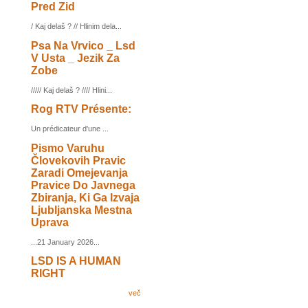
Pred Zid
/ Kaj delaš ? // Hlinim dela...
Psa Na Vrvico _ Lsd
V Usta _ Jezik Za
Zobe
///// Kaj delaš ? //// Hlini...
Rog RTV Présente:
Un prédicateur d'une ...
Pismo Varuhu
Človekovih Pravic
Zaradi Omejevanja
Pravice Do Javnega
Zbiranja, Ki Ga Izvaja
Ljubljanska Mestna
Uprava
...21 January 2026...
LSD IS A HUMAN
RIGHT
več