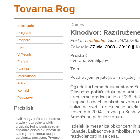
Tovarna Rog
Domov
Informacije
Kinodvor: Razdružen
Program
Poslal-a
matitjahu
, Sob, 24/05/200
Podpora
Začetek:
27 Maj 2008 - 20:10 ||
K
Izjave
V Medijih
Prostor:
dvorana vzdihljajev
Forumi
Telo:
Galerija
International
Pozdravljeni prijateljice in prijatelji f
Arhiv
Ogledali si bomo dokumentarec Sa
Kontakt
Glasbeno-politični dokumentarni fi
premierno predvajan leta 2006, dok
Povezave
skupine Laibach in hkrati nazorno o
vpliva na svet. Turneje se je prijel
Preblisk
novembra 2004 – ravno po Bushevi po
Američane pahnilo v obup.
"Nič manj značilna ni enakost
pravic v staroslovanskih
Izdelek je mešanica obkoncertnih i
družbah. Polno pooblastilo je
pripadalo celotni skupnosti, in
Kanade, Laibachove simbolike, njih
zatorej so se morali sklepi
razdvojenosti in še česa.
sprejemati soglasno. Prvotno