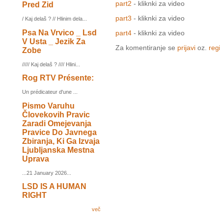
part2
- kliknki za video
Pred Zid
part3
- kliknki za video
/ Kaj delaš ? // Hlinim dela...
Psa Na Vrvico _ Lsd
part4
- kliknki za video
V Usta _ Jezik Za
Za komentiranje se
prijavi
oz.
regi
Zobe
///// Kaj delaš ? //// Hlini...
Rog RTV Présente:
Un prédicateur d'une ...
Pismo Varuhu
Človekovih Pravic
Zaradi Omejevanja
Pravice Do Javnega
Zbiranja, Ki Ga Izvaja
Ljubljanska Mestna
Uprava
...21 January 2026...
LSD IS A HUMAN
RIGHT
več