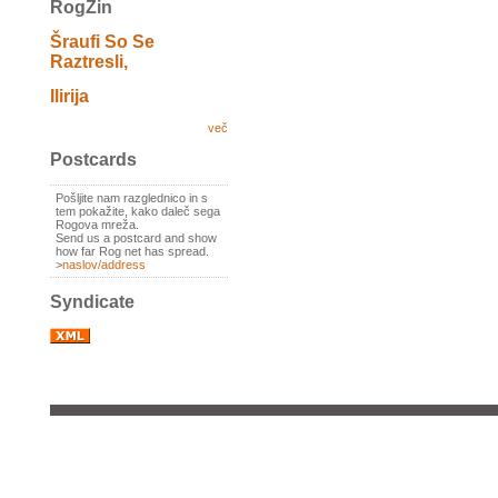
RogZin
Šraufi So Se
Raztresli,
Ilirija
več
Postcards
Pošljite nam razglednico in s
tem pokažite, kako daleč sega
Rogova mreža.
Send us a postcard and show
how far Rog net has spread.
>
naslov/address
Syndicate