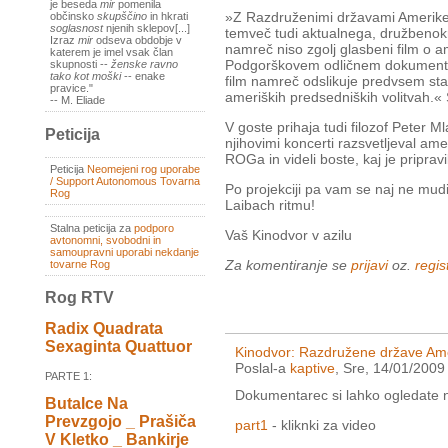
je beseda
mir
pomenila
»Z Razdruženimi državami Amerike
občinsko
skupščino
in hkrati
soglasnost
njenih sklepov[...]
temveč tudi aktualnega, družbenok
Izraz
mir
odseva obdobje v
namreč niso zgolj glasbeni film o a
katerem je imel vsak član
Podgorškovem odličnem dokumentarc
skupnosti --
ženske ravno
tako kot moški
-- enake
film namreč odslikuje predvsem s
pravice."
ameriških predsedniških volitvah.
-- M. Eliade
V goste prihaja tudi filozof Peter Ml
Peticija
njihovimi koncerti razsvetljeval ame
ROGa in videli boste, kaj je pripravi
Peticija
Neomejeni rog uporabe
/ Support Autonomous Tovarna
Po projekciji pa vam se naj ne mud
Rog
Laibach ritmu!
Stalna peticija za
podporo
Vaš Kinodvor v azilu
avtonomni, svobodni in
samoupravni uporabi nekdanje
Za komentiranje se
prijavi
oz.
regist
tovarne Rog
Rog RTV
Radix Quadrata
Sexaginta Quattuor
Kinodvor: Razdružene države Amer
Poslal-a
kaptive
, Sre, 14/01/2009
PARTE 1:
Dokumentarec si lahko ogledate 
Butalce Na
Prevzgojo _ Prašiča
part1
- kliknki za video
V Kletko _ Bankirje