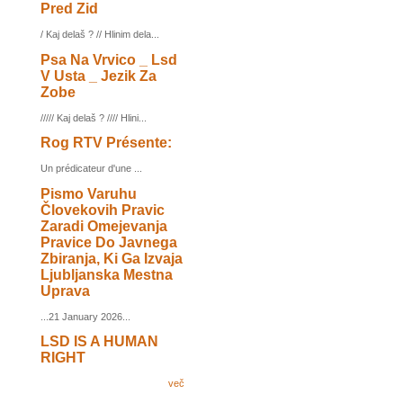
Pred Zid
/ Kaj delaš ? // Hlinim dela...
Psa Na Vrvico _ Lsd
V Usta _ Jezik Za
Zobe
///// Kaj delaš ? //// Hlini...
Rog RTV Présente:
Un prédicateur d'une ...
Pismo Varuhu
Človekovih Pravic
Zaradi Omejevanja
Pravice Do Javnega
Zbiranja, Ki Ga Izvaja
Ljubljanska Mestna
Uprava
...21 January 2026...
LSD IS A HUMAN
RIGHT
več