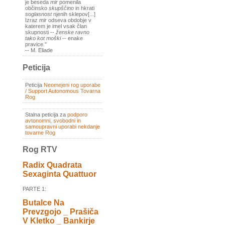
je beseda
mir
pomenila
občinsko
skupščino
in hkrati
soglasnost
njenih sklepov[...]
Izraz
mir
odseva obdobje v
katerem je imel vsak član
skupnosti --
ženske ravno
tako kot moški
-- enake
pravice."
-- M. Eliade
Peticija
Peticija
Neomejeni rog uporabe
/ Support Autonomous Tovarna
Rog
Stalna peticija za
podporo
avtonomni, svobodni in
samoupravni uporabi nekdanje
tovarne Rog
Rog RTV
Radix Quadrata
Sexaginta Quattuor
PARTE 1:
Butalce Na
Prevzgojo _ Prašiča
V Kletko _ Bankirje