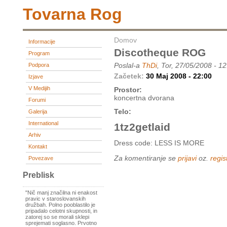
Tovarna Rog
Domov
Informacije
Discotheque ROG
Program
Poslal-a
ThDi
, Tor, 27/05/2008 - 1
Podpora
Začetek:
30 Maj 2008 - 22:00
Izjave
V Medijih
Prostor:
koncertna dvorana
Forumi
Telo:
Galerija
International
1tz2getlaid
Arhiv
Dress code: LESS IS MORE
Kontakt
Za komentiranje se
prijavi
oz.
regist
Povezave
Preblisk
"Nič manj značilna ni enakost
pravic v staroslovanskih
družbah. Polno pooblastilo je
pripadalo celotni skupnosti, in
zatorej so se morali sklepi
sprejemati soglasno. Prvotno