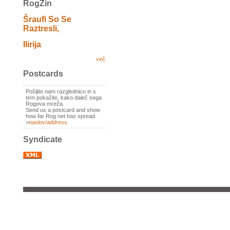
RogZin
Šraufi So Se
Raztresli,
Ilirija
več
Postcards
Pošljite nam razglednico in s
tem pokažite, kako daleč sega
Rogova mreža.
Send us a postcard and show
how far Rog net has spread.
>
naslov/address
Syndicate