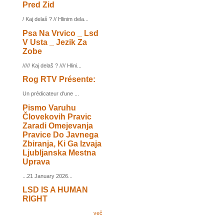
Pred Zid
/ Kaj delaš ? // Hlinim dela...
Psa Na Vrvico _ Lsd
V Usta _ Jezik Za
Zobe
///// Kaj delaš ? //// Hlini...
Rog RTV Présente:
Un prédicateur d'une ...
Pismo Varuhu
Človekovih Pravic
Zaradi Omejevanja
Pravice Do Javnega
Zbiranja, Ki Ga Izvaja
Ljubljanska Mestna
Uprava
...21 January 2026...
LSD IS A HUMAN
RIGHT
več