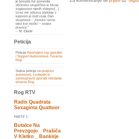
Za komentiranje se
prijavi
oz.
regist
je beseda
mir
pomenila
občinsko
skupščino
in hkrati
soglasnost
njenih sklepov[...]
Izraz
mir
odseva obdobje v
katerem je imel vsak član
skupnosti --
ženske ravno
tako kot moški
-- enake
pravice."
-- M. Eliade
Peticija
Peticija
Neomejeni rog uporabe
/ Support Autonomous Tovarna
Rog
Stalna peticija za
podporo
avtonomni, svobodni in
samoupravni uporabi nekdanje
tovarne Rog
Rog RTV
Radix Quadrata
Sexaginta Quattuor
PARTE 1:
Butalce Na
Prevzgojo _ Prašiča
V Kletko _ Bankirje