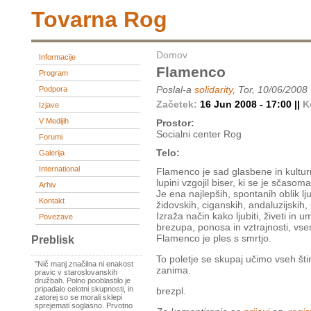
Tovarna Rog
Domov
Informacije
Flamenco
Program
Poslal-a
solidarity
, Tor, 10/06/2008
Podpora
Začetek:
16 Jun 2008 - 17:00 ||
K
Izjave
V Medijih
Prostor:
Socialni center Rog
Forumi
Telo:
Galerija
International
Flamenco je sad glasbene in kulturn
lupini vzgojil biser, ki se je sčasom
Arhiv
Je ena najlepših, spontanih oblik lj
Kontakt
židovskih, ciganskih, andaluzijskih,
Izraža način kako ljubiti, živeti in u
Povezave
brezupa, ponosa in vztrajnosti, vs
Flamenco je ples s smrtjo.
Preblisk
To poletje se skupaj učimo vseh štiri
"Nič manj značilna ni enakost
zanima.
pravic v staroslovanskih
družbah. Polno pooblastilo je
pripadalo celotni skupnosti, in
brezpl.
zatorej so se morali sklepi
sprejemati soglasno. Prvotno