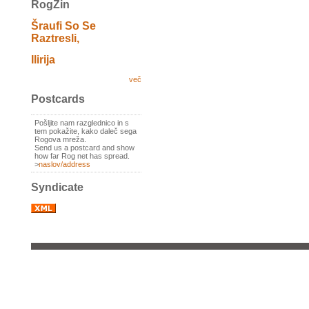
RogZin
Šraufi So Se
Raztresli,
Ilirija
več
Postcards
Pošljite nam razglednico in s
tem pokažite, kako daleč sega
Rogova mreža.
Send us a postcard and show
how far Rog net has spread.
>
naslov/address
Syndicate