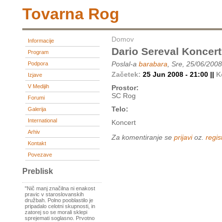
Tovarna Rog
Domov
Informacije
Dario Sereval Koncert
Program
Poslal-a
barabara
, Sre, 25/06/2008
Podpora
Začetek:
25 Jun 2008 - 21:00 ||
K
Izjave
V Medijih
Prostor:
SC Rog
Forumi
Telo:
Galerija
International
Koncert
Arhiv
Za komentiranje se
prijavi
oz.
regist
Kontakt
Povezave
Preblisk
"Nič manj značilna ni enakost
pravic v staroslovanskih
družbah. Polno pooblastilo je
pripadalo celotni skupnosti, in
zatorej so se morali sklepi
sprejemati soglasno. Prvotno