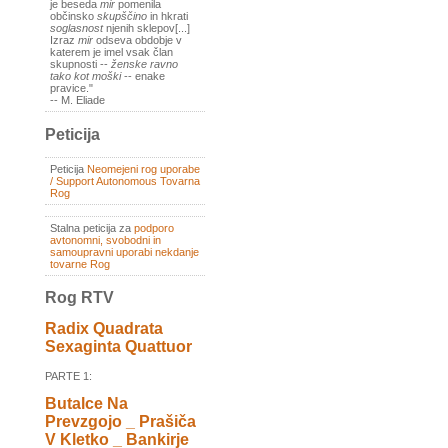
je beseda
mir
pomenila
občinsko
skupščino
in hkrati
soglasnost
njenih sklepov[...]
Izraz
mir
odseva obdobje v
katerem je imel vsak član
skupnosti --
ženske ravno
tako kot moški
-- enake
pravice."
-- M. Eliade
Peticija
Peticija
Neomejeni rog uporabe
/ Support Autonomous Tovarna
Rog
Stalna peticija za
podporo
avtonomni, svobodni in
samoupravni uporabi nekdanje
tovarne Rog
Rog RTV
Radix Quadrata
Sexaginta Quattuor
PARTE 1:
Butalce Na
Prevzgojo _ Prašiča
V Kletko _ Bankirje