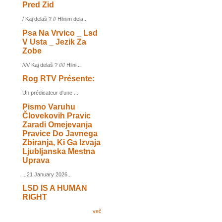
Pred Zid
/ Kaj delaš ? // Hlinim dela...
Psa Na Vrvico _ Lsd
V Usta _ Jezik Za
Zobe
///// Kaj delaš ? //// Hlini...
Rog RTV Présente:
Un prédicateur d'une ...
Pismo Varuhu
Človekovih Pravic
Zaradi Omejevanja
Pravice Do Javnega
Zbiranja, Ki Ga Izvaja
Ljubljanska Mestna
Uprava
...21 January 2026...
LSD IS A HUMAN
RIGHT
več