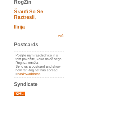
RogZin
Šraufi So Se
Raztresli,
Ilirija
več
Postcards
Pošljite nam razglednico in s
tem pokažite, kako daleč sega
Rogova mreža.
Send us a postcard and show
how far Rog net has spread.
>
naslov/address
Syndicate