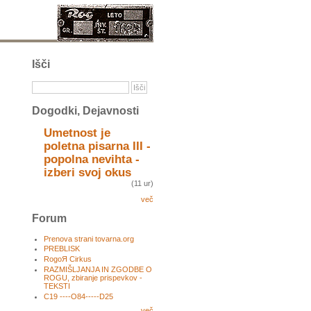
Išči
Dogodki, Dejavnosti
Umetnost je
poletna pisarna III -
popolna nevihta -
izberi svoj okus
(11 ur)
več
Forum
Prenova strani tovarna.org
PREBLISK
RogoЯ Cirkus
RAZMIŠLJANJA IN ZGODBE O
ROGU, zbiranje prispevkov -
TEKSTI
C19 ----O84-----D25
več