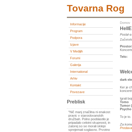
Tovarna Rog
Domov
Informacije
HellE
Program
Poslal-
Podpora
Začete
Izjave
Prostor
Koncert
V Medijih
Telo:
Forumi
Galerija
Welc
International
Arhiv
dark ele
Kontakt
Ker je c
koncert
Povezave
Igrali bo
Preblisk
Tomo
Tumor 
Psycho 
"Nič manj značilna ni enakost
pravic v staroslovanskih
To je to
družbah. Polno pooblastilo je
pripadalo celotni skupnosti, in
Za kome
zatorej so se morali sklepi
Predava
sprejemati soglasno. Prvotno