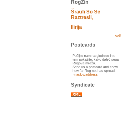
RogZin
Šraufi So Se
Raztresli,
Ilirija
več
Postcards
Pošljite nam razglednico in s
tem pokažite, kako daleč sega
Rogova mreža.
Send us a postcard and show
how far Rog net has spread.
>
naslov/address
Syndicate