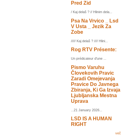
Pred Zid
/ Kaj delaš ? // Hlinim dela...
Psa Na Vrvico _ Lsd
V Usta _ Jezik Za
Zobe
///// Kaj delaš ? //// Hlini...
Rog RTV Présente:
Un prédicateur d'une ...
Pismo Varuhu
Človekovih Pravic
Zaradi Omejevanja
Pravice Do Javnega
Zbiranja, Ki Ga Izvaja
Ljubljanska Mestna
Uprava
...21 January 2026...
LSD IS A HUMAN
RIGHT
več