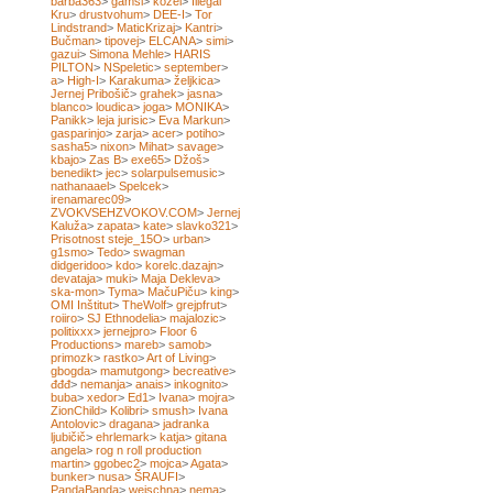
barba363
>
gamsi
>
kozel
>
Illegal
Kru
>
drustvohum
>
DEE-I
>
Tor
Lindstrand
>
MaticKrizaj
>
Kantri
>
Bučman
>
tipovej
>
ELCANA
>
simi
>
gazui
>
Simona Mehle
>
HARIS
PILTON
>
NSpeletic
>
september
>
a
>
High-I
>
Karakuma
>
željkica
>
Jernej Pribošič
>
grahek
>
jasna
>
blanco
>
loudica
>
joga
>
MONIKA
>
Panikk
>
leja jurisic
>
Eva Markun
>
gasparinjo
>
zarja
>
acer
>
potiho
>
sasha5
>
nixon
>
Mihat
>
savage
>
kbajo
>
Zas B
>
exe65
>
Džoš
>
benedikt
>
jec
>
solarpulsemusic
>
nathanaael
>
Spelcek
>
irenamarec09
>
ZVOKVSEHZVOKOV.COM
>
Jernej
Kaluža
>
zapata
>
kate
>
slavko321
>
Prisotnost steje_15O
>
urban
>
g1smo
>
Tedo
>
swagman
didgeridoo
>
kdo
>
korelc.dazajn
>
devataja
>
muki
>
Maja Dekleva
>
ska-mon
>
Tyma
>
MačuPiču
>
king
>
OMI Inštitut
>
TheWolf
>
grejpfrut
>
roiiro
>
SJ Ethnodelia
>
majalozic
>
politixxx
>
jernejpro
>
Floor 6
Productions
>
mareb
>
samob
>
primozk
>
rastko
>
Art of Living
>
gbogda
>
mamutgong
>
becreative
>
đđđ
>
nemanja
>
anais
>
inkognito
>
buba
>
xedor
>
Ed1
>
Ivana
>
mojra
>
ZionChild
>
Kolibri
>
smush
>
Ivana
Antolovic
>
dragana
>
jadranka
ljubičič
>
ehrlemark
>
katja
>
gitana
angela
>
rog n roll production
martin
>
ggobec2
>
mojca
>
Agata
>
bunker
>
nusa
>
ŠRAUFI
>
PandaBanda
>
weischna
>
nema
>