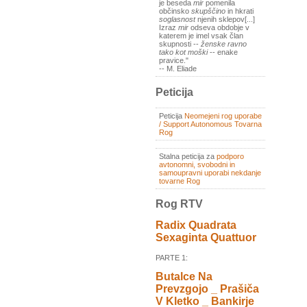
je beseda
mir
pomenila
občinsko
skupščino
in hkrati
soglasnost
njenih sklepov[...]
Izraz
mir
odseva obdobje v
katerem je imel vsak član
skupnosti --
ženske ravno
tako kot moški
-- enake
pravice."
-- M. Eliade
Peticija
Peticija
Neomejeni rog uporabe
/ Support Autonomous Tovarna
Rog
Stalna peticija za
podporo
avtonomni, svobodni in
samoupravni uporabi nekdanje
tovarne Rog
Rog RTV
Radix Quadrata
Sexaginta Quattuor
PARTE 1:
Butalce Na
Prevzgojo _ Prašiča
V Kletko _ Bankirje