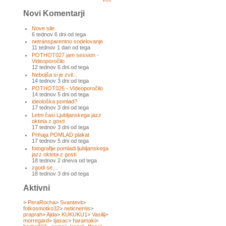
Novi Komentarji
Nove sile
6 tednov 6 dni od tega
netransparentno sodelovanje
11 tednov 1 dan od tega
POTHOT027 jam session -
Videoporočilo
12 tednov 6 dni od tega
Nebojša si je zvil...
14 tednov 3 dni od tega
POTHOT026 - VIdeoporočilo
14 tednov 5 dni od tega
ideološka pomlad?
17 tednov 3 dni od tega
Letni časi Ljubljanskega jazz
okteta z gosti
17 tednov 3 dni od tega
Prihaja POMLAD plakat
17 tednov 5 dni od tega
fotografije pomladi ljubljanskega
jazz okteta z gosti
18 tednov 2 dneva od tega
zgodi se,...
18 tednov 3 dni od tega
Aktivni
>
PeraRocha
>
Svantevit
>
fotkosmotko32
>
neticnemis
>
praprah
>
Ajda
>
KUKUKU1
>
Vasilij
>
morregard
>
tjasac
>
haramaki
>