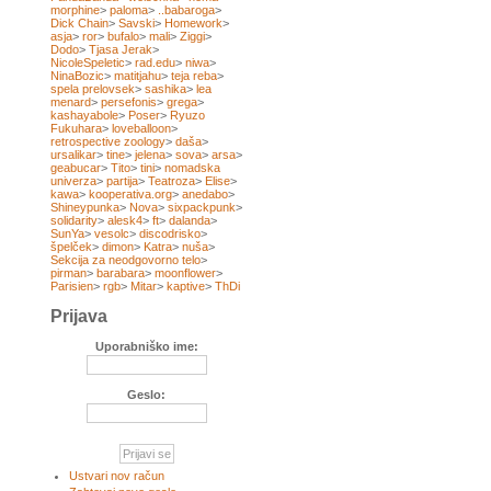
morphine
>
paloma
>
..babaroga
>
Dick Chain
>
Savski
>
Homework
>
asja
>
ror
>
bufalo
>
mali
>
Ziggi
>
Dodo
>
Tjasa Jerak
>
NicoleSpeletic
>
rad.edu
>
niwa
>
NinaBozic
>
matitjahu
>
teja reba
>
spela prelovsek
>
sashika
>
lea
menard
>
persefonis
>
grega
>
kashayabole
>
Poser
>
Ryuzo
Fukuhara
>
loveballoon
>
retrospective zoology
>
daša
>
ursalikar
>
tine
>
jelena
>
sova
>
arsa
>
geabucar
>
Tito
>
tini
>
nomadska
univerza
>
partija
>
Teatroza
>
Elise
>
kawa
>
kooperativa.org
>
anedabo
>
Shineypunka
>
Nova
>
sixpackpunk
>
solidarity
>
alesk4
>
ft
>
dalanda
>
SunYa
>
vesolc
>
discodrisko
>
špelček
>
dimon
>
Katra
>
nuša
>
Sekcija za neodgovorno telo
>
pirman
>
barabara
>
moonflower
>
Parisien
>
rgb
>
Mitar
>
kaptive
>
ThDi
Prijava
Uporabniško ime:
Geslo:
Ustvari nov račun