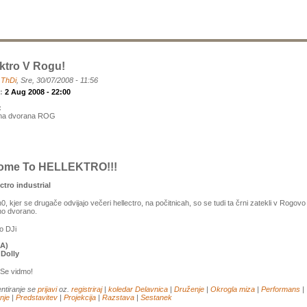
ktro V Rogu!
a
ThDi
, Sre, 30/07/2008 - 11:56
k:
2 Aug 2008 - 22:00
:
na dvorana ROG
ome To HELLEKTRO!!!
ctro industrial
h0, kjer se drugače odvijajo večeri hellectro, na počitnicah, so se tudi ta črni zatekli v Rogovo
no dvorano.
jo DJi
(A)
Dolly
. Se vidmo!
ntiranje se
prijavi
oz.
registriraj
|
koledar
Delavnica
|
Druženje
|
Okrogla miza
|
Performans
|
nje
|
Predstavitev
|
Projekcija
|
Razstava
|
Sestanek