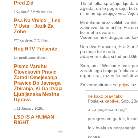
Pred Zid
Tle ful folka sprašuje, kje da s
Zgleda, da te pogrešajo, kot da
/ Kaj delaš ? // Hlinim dela...
ni, in ne sprašujejo več. Vejo
Psa Na Vrvico _ Lsd
Mi delamo brez velikih zapletov
V Usta _ Jezik Za
zanimivo, ko te ni blo. Pozna 
Zobe
kej met u dvorani.
Vseen se neki dogaja, tud kak
///// Kaj delaš ? //// Hlini...
Una dva Francoza, E.U.X. in Ar
Rog RTV Présente:
po moje ful v redu.
Zdaj vem zakaj si tud pri DJih
Un prédicateur d'une ...
Sam, pazi! Welcome back part
Pismo Varuhu
zaradi tega tvojega "nekako v
Človekovih Pravic
organizirat, razen če boš dovo
Zaradi Omejevanja
Pravice Do Javnega
Za komentiranje se
prijavi
oz
Zbiranja, Ki Ga Izvaja
Ljubljanska Mestna
ne kako prav tako
Uprava
Poslal-a
kaptive
, Sob, 23
...21 January 2026...
a ce pogresam rog?
LSD IS A HUMAN
porogresam ga tok, k kadil
RIGHT
folk hvala za pogresanje
več
kontra