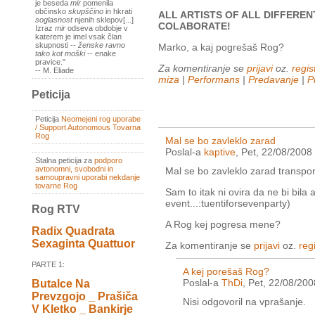
je beseda
mir
pomenila
občinsko
skupščino
in hkrati
ALL ARTISTS OF ALL DIFFERE
soglasnost
njenih sklepov[...]
COLABORATE!
Izraz
mir
odseva obdobje v
katerem je imel vsak član
skupnosti --
ženske ravno
Marko, a kaj pogrešaš Rog?
tako kot moški
-- enake
pravice."
Za komentiranje se
prijavi
oz.
regist
-- M. Eliade
miza
|
Performans
|
Predavanje
|
P
Peticija
Peticija
Neomejeni rog uporabe
/ Support Autonomous Tovarna
Rog
Mal se bo zavleklo zarad
Poslal-a
kaptive
, Pet, 22/08/2008
Stalna peticija za
podporo
avtonomni, svobodni in
Mal se bo zavleklo zarad transpor
samoupravni uporabi nekdanje
tovarne Rog
Sam to itak ni ovira da ne bi bila
event...:tuentiforsevenparty)
Rog RTV
A Rog kej pogresa mene?
Radix Quadrata
Sexaginta Quattuor
Za komentiranje se
prijavi
oz.
regi
PARTE 1:
A kej porešaš Rog?
Poslal-a
ThDi
, Pet, 22/08/200
Butalce Na
Prevzgojo _ Prašiča
Nisi odgovoril na vprašanje.
V Kletko _ Bankirje