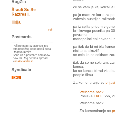
RogZin
ce se vam je kej kolcal je
Šraufi So Se
Raztresli,
pa ja mam ze karto za pon
zahvala austrijan railroads
Ilirija
pa iz splita pridem v gen
več
brnikovega pucnika pa 300
povratna...
Postcards
monopolisti eni navadni,
Pošljite nam razglednico in s
pa itak da bi mi bla fran
tem pokažite, kako daleč sega
nisi to se skuzil?
Rogova mreža.
se celo ko se sekiram zar
Send us a postcard and show
how far Rog net has spread.
>
naslov/address
itak da se ne sekiram, za
konca.
Syndicate
ko se konca bi rad videl d
people filmu
Za komentiranje se
prijavi
Welcome back!
Poslal-a
ThDi
, Sob, 2
Welcome back!
Za komentiranje se
pr