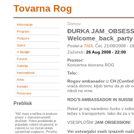
Tovarna Rog
Domov
Informacije
ĐURKA JAM_OBSESSI
Program
Welcome_back_party
Podpora
Izjave
Poslal-a
ThDi
, Čet, 21/08/2008 - 1
Začetek:
26 Aug 2008 - 22:00
V Medijih
Forumi
Prostor:
Koncertna dvorana ROG
Galerija
Telo:
International
Arhiv
Rogov ambasador
iz
CH (Confede
vrača domov, kljub temu da je ob 
Kontakt
nikoli ne vrne.
Povezave
ROG'S AMBASSADOR IN SUISSE
Preblisk
Rekel je naj naredimo žurko v sobo
težav s transportom, tako da za v 
"Nič manj značilna ni enakost
pravic v staroslovanskih
družbah. Polno pooblastilo je
VSESPLOŠNI
JAM OBSESSION!
pripadalo celotni skupnosti, in
zatorej so se morali sklepi
Vsi ustvarjalci vseh izraznih nač
sprejemati soglasno. Prvotno