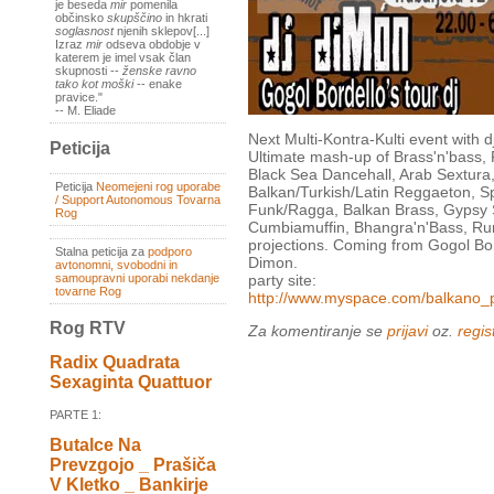
je beseda
mir
pomenila
občinsko
skupščino
in hkrati
soglasnost
njenih sklepov[...]
Izraz
mir
odseva obdobje v
katerem je imel vsak član
skupnosti --
ženske ravno
tako kot moški
-- enake
pravice."
-- M. Eliade
Next Multi-Kontra-Kulti event with 
Peticija
Ultimate mash-up of Brass'n'bass
Black Sea Dancehall, Arab Sextura
Peticija
Neomejeni rog uporabe
Balkan/Turkish/Latin Reggaeton, S
/ Support Autonomous Tovarna
Funk/Ragga, Balkan Brass, Gypsy 
Rog
Cumbiamuffin, Bhangra'n'Bass, Ru
projections. Coming from Gogol Bord
Stalna peticija za
podporo
Dimon.
avtonomni, svobodni in
samoupravni uporabi nekdanje
party site:
tovarne Rog
http://www.myspace.com/balkano_
Rog RTV
Za komentiranje se
prijavi
oz.
regist
Radix Quadrata
Sexaginta Quattuor
PARTE 1:
Butalce Na
Prevzgojo _ Prašiča
V Kletko _ Bankirje