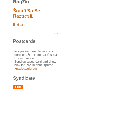
RogZin
Šraufi So Se
Raztresli,
Ilirija
več
Postcards
Pošljite nam razglednico in s
tem pokažite, kako daleč sega
Rogova mreža.
Send us a postcard and show
how far Rog net has spread.
>
naslov/address
Syndicate