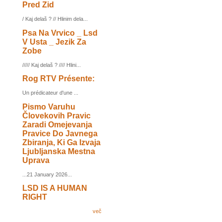
Pred Zid
/ Kaj delaš ? // Hlinim dela...
Psa Na Vrvico _ Lsd
V Usta _ Jezik Za
Zobe
///// Kaj delaš ? //// Hlini...
Rog RTV Présente:
Un prédicateur d'une ...
Pismo Varuhu
Človekovih Pravic
Zaradi Omejevanja
Pravice Do Javnega
Zbiranja, Ki Ga Izvaja
Ljubljanska Mestna
Uprava
...21 January 2026...
LSD IS A HUMAN
RIGHT
več