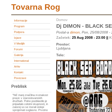
Tovarna Rog
Domov
Informacije
Dj DIMON - BLACK 
Program
Poslal-a
dimon
, Pon, 25/08/2008 -
Podpora
Začetek:
25 Aug 2008 - 23:00 ||
K
Izjave
V Medijih
Prostor:
Ljubljana
Forumi
Telo:
Galerija
International
Arhiv
Kontakt
Povezave
Preblisk
"Nič manj značilna ni enakost
pravic v staroslovanskih
družbah. Polno pooblastilo je
pripadalo celotni skupnosti, in
zatorej so se morali sklepi
sprejemati soglasno. Prvotno