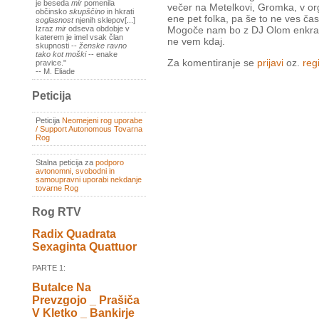
je beseda
mir
pomenila
večer na Metelkovi, Gromka, v org
občinsko
skupščino
in hkrati
ene pet folka, pa še to ne ves čas
soglasnost
njenih sklepov[...]
Mogoče nam bo z DJ Olom enkrat u
Izraz
mir
odseva obdobje v
katerem je imel vsak član
ne vem kdaj.
skupnosti --
ženske ravno
tako kot moški
-- enake
Za komentiranje se
prijavi
oz.
regi
pravice."
-- M. Eliade
Peticija
Peticija
Neomejeni rog uporabe
/ Support Autonomous Tovarna
Rog
Stalna peticija za
podporo
avtonomni, svobodni in
samoupravni uporabi nekdanje
tovarne Rog
Rog RTV
Radix Quadrata
Sexaginta Quattuor
PARTE 1:
Butalce Na
Prevzgojo _ Prašiča
V Kletko _ Bankirje