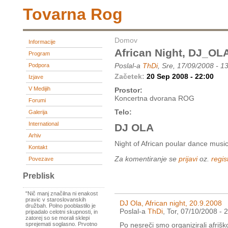
Tovarna Rog
Domov
Informacije
African Night, DJ_OL
Program
Poslal-a
ThDi
, Sre, 17/09/2008 - 1
Podpora
Začetek:
20 Sep 2008 - 22:00
Izjave
V Medijih
Prostor:
Koncertna dvorana ROG
Forumi
Telo:
Galerija
International
DJ OLA
Arhiv
Night of African poular dance musi
Kontakt
Za komentiranje se
prijavi
oz.
regist
Povezave
Preblisk
"Nič manj značilna ni enakost
pravic v staroslovanskih
DJ Ola, African night, 20.9.2008
družbah. Polno pooblastilo je
Poslal-a
ThDi
, Tor, 07/10/2008 - 
pripadalo celotni skupnosti, in
zatorej so se morali sklepi
Po nesreči smo organizirali afriško
sprejemati soglasno. Prvotno