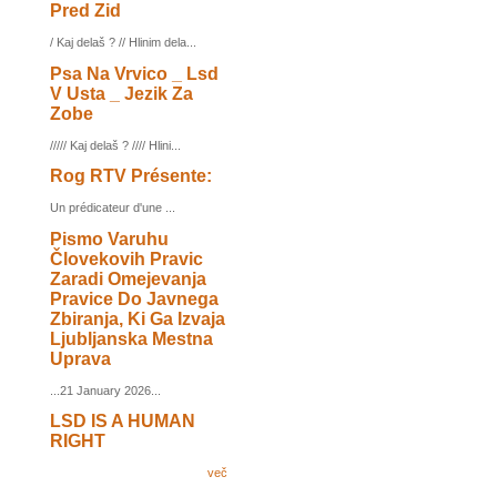
Pred Zid
/ Kaj delaš ? // Hlinim dela...
Psa Na Vrvico _ Lsd
V Usta _ Jezik Za
Zobe
///// Kaj delaš ? //// Hlini...
Rog RTV Présente:
Un prédicateur d'une ...
Pismo Varuhu
Človekovih Pravic
Zaradi Omejevanja
Pravice Do Javnega
Zbiranja, Ki Ga Izvaja
Ljubljanska Mestna
Uprava
...21 January 2026...
LSD IS A HUMAN
RIGHT
več