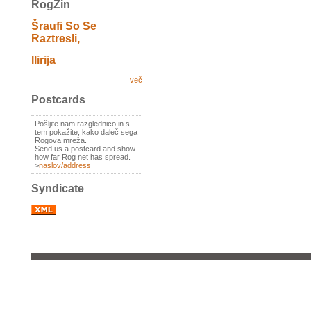
RogZin
Šraufi So Se
Raztresli,
Ilirija
več
Postcards
Pošljite nam razglednico in s
tem pokažite, kako daleč sega
Rogova mreža.
Send us a postcard and show
how far Rog net has spread.
>
naslov/address
Syndicate